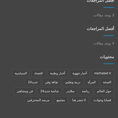
أفضل المراجعات
لا يوجد مقالات
أفضل المراجعات
لا يوجد مقالات
محتويات
merhabet tr
أخبار جهوية
أخبار وطنية
اقتصاد
السياسية
الصحة
المرأة
تربية وتعليم
ثقافة وفن
جديد24
حول العالم
رياضة
سلايدر
شاشة جديد24
فن ومشاهير
قضايا وحوادث
لا تنشر هنا
مجتمع
مرصد المحترفين