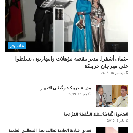
ثقافة وفن
عثمان أشقرا: مدير تنقصه مؤهلات وانتهازيون تسلطوا
على مهرجان خريبكة
ديسمبر 16, 2018
مدينـة خريبكـة وخُطـى التَغييـر
مايو 12, 2019
اَلصَّحْوَةُ الثَّقافيَّةُ…تلك السُّلطةُ المُزْعجةُ
يناير 3, 2019
فيديو | قيادية اتحادية تطالب بحل المجالس العلمية