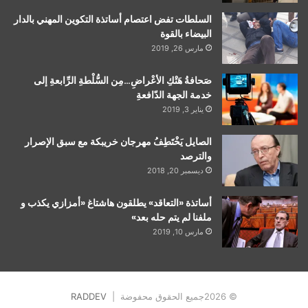
السلطات تفض اعتصام أساتذة التكوين المهني بالدار
البيضاء بالقوة
مارس 26, 2019
صَحافةُ هَتْكِ الأعْراضِ…مِن السُّلْطةِ الرِّابعةِ إلى
خدمة الجهة الدّافعةِ
يناير 3, 2019
الصايل يَخْتَطِفُ مهرجان خريبكة مع سبق الإصرار
والترصد
ديسمبر 20, 2018
أساتذة «التعاقد» يطلقون هاشتاغ «أمزازي يكذب و
ملفنا لم يتم حله بعد»
مارس 10, 2019
© 2026جميع الحقوق محفوضة |
RADDEV