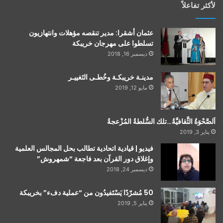
لأكثر تفاعلاً
عثمان أشقرا: مدير تنقصه مؤهلات وانتهازيون
تسلطوا على مهرجان خريبكة
ديسمبر 16, 2018
مدينـة خريبكـة وخُطـى التَغييـر
مايو 12, 2019
اَلصَّحْوَةُ الثَّقافيَّةُ…تلك السُّلطةُ المُزْعجةُ
يناير 3, 2019
فيديو | قيادية اتحادية تطالب بحل المجالس العلمية
وإغلاق دور القرآن بعد فاجعة “شمهروش”
ديسمبر 24, 2018
50 مُشرّدًا يَسْتَفيدُون من “عملية دفء” بخريبكة
يناير 5, 2019