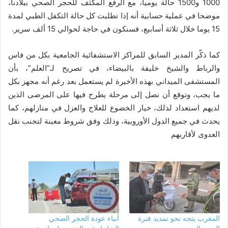
1000 و1500 حالة يوميا، مع الرفع المكثف للحجر الصحي ببلادنا،
موضحا في عملية حسابية أنه إذا تطلبت كل حالة التكفل الطبي لمدة
15 يوما خلال ثلاثة أسابيع، فسنكون في حاجة لحوالي 15 ألف سرير.
كما ذكّر المدير السابق للمراكز الاستشفائية الجامعية بكل من فاس
والرباط والشيخ خليفة بالبيضاء، في تصريح لـ”العلم”، بأن
المستشفى الميداني بهذه الأخيرة لم يستعمل بعد رغم أنه مجهز بكل
ما يجب، وتوقع أن نصل إلى مرحلة يطرح فيها على المرضى الذين
لديهم استعداد لذلك، خيار الخضوع للعلاج والعزل في منازلهم، كما
يحدث في جميع الدول الأوروبية، وذلك وفق شروط معينة لتجنب نقل
العدوى لأقاربهم
المغرب يتجه نحو تمديد فترة
أنباء عودة الحجر الصحي