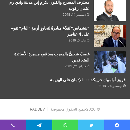
محترف المسرح والفنون يكرم إبن مدينة وادي زم
عثمان ركوب
ديسمبر 14, 2018
“بنشماش” يُقدِّمُ مبادرةً لتجاوزِ أزمةِ “البام” تقوم
على 4 عناصر
يناير 5, 2019
غضبٌ شعبيٌّ بالمغرب بعد قمع مسيرة الأساتذة
المتعاقدين
فبراير 21, 2019
فريق أولمبيك خريبكة ٠٠٠الإدمان على الهزيمة
ديسمبر 24, 2018
© 2026جميع الحقوق محفوضة |
RADDEV