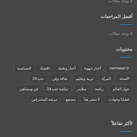
لا يوجد مقالات
أفضل المراجعات
لا يوجد مقالات
محتويات
merhabet tr
أخبار جهوية
أخبار وطنية
اقتصاد
السياسية
الصحة
المرأة
تربية وتعليم
ثقافة وفن
جديد24
حول العالم
رياضة
سلايدر
شاشة جديد24
فن ومشاهير
قضايا وحوادث
لا تنشر هنا
مجتمع
مرصد المحترفين
لأكثر تفاعلاً