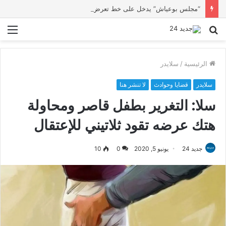
“مجلس بوعياش” يدخل على خط تعرض شاب لتهديد من فرد القوات العمومية
بحث
الق
عن
الرئيسية
/
سلايدر
سلايدر
قضايا وحوادث
لا تنشر هنا
سلا: التغرير بطفل قاصر ومحاولة
هتك عرضه تقود ثلاتيني للإعتقال
جديد 24
يونيو 5, 2020
0
10