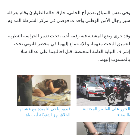
وفي نفس السباق تقدم أخ الجاني، خارقا حالة الطوارئ وقام بعرقلة
سير رجال الأمن الوطني وإحدات فوضى في مركز الشرطة المداوم.
وقد جرى وضع المشتبه فيه رفقة أخيه، تحت تدبير الحراسة النظرية
لتعميق البحث معهما، و الإستماع إليهما في محضر قانوني تحت
إشراف النيابة العامة المختصة، قبل إحالتهما على عدالة سلا
بالمنسوب إليهما.
العثور على القاصر المختفية
فيديو إباحي لتلميذة مع عشيقها
بالبيضاء
الحلاق يهز اشتوكة أيت باها