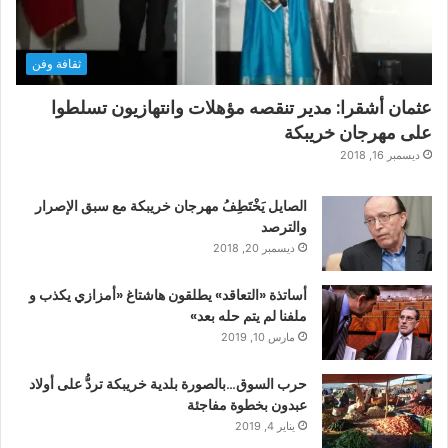
ثقافة وفن
عثمان أشقرا: مدير تنقصه مؤهلات وانتهازيون تسلطوا
على مهرجان خريبكة
ديسمبر 16, 2018
الصايل يَخْتَطِفُ مهرجان خريبكة مع سبق الإصرار
والترصد
ديسمبر 20, 2018
أساتذة «التعاقد» يطلقون هاشتاغ «أمزازي يكذب و
ملفنا لم يتم حله بعد»
مارس 10, 2019
حرب السوق…بالصورة بلدية خريبكة تردُّ على أولاد
عبدون بخطوة مفاجئة
يناير 4, 2019