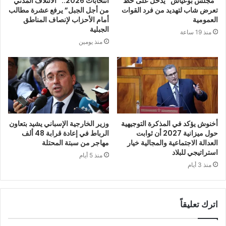
“مجلس بوعياش” يدخل على خط
انتخابات 2026.. “الائتلاف المدني
تعرض شاب لتهديد من فرد القوات
من أجل الجبل” يرفع عشرة مطالب
العمومية
أمام الأحزاب لإنصاف المناطق
الجبلية
منذ 19 ساعة
منذ يومين
أخنوش يؤكد في المذكرة التوجيهية
وزير الخارجية الإسباني يشيد بتعاون
حول ميزانية 2027 أن ثوابت
الرباط في إعادة قرابة 48 ألف
العدالة الاجتماعية والمجالية خيار
مهاجر من سبتة المحتلة
استراتيجي للبلاد
منذ 5 أيام
منذ 3 أيام
اترك تعليقاً