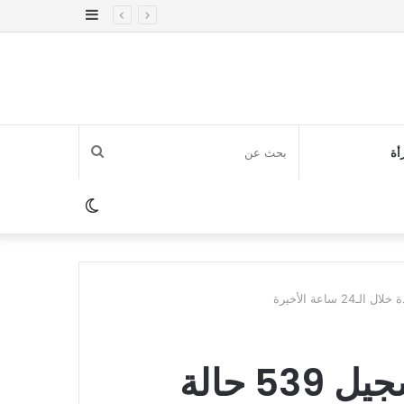
إضافة
عمود
جانبي
بحث
أة
عن
الوضع
المظلم
عاجل.. المغرب يُعلن تسجيل 539 حالة