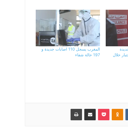
ة جديدة
المغرب يسجل 110 اصابات جديدة و
 من أصل 794 اختبار خلال
197 حالة شفاء
بوكيت
Odnoklassniki
مشاركة عبر البريد
طباعة