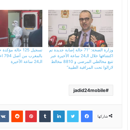
وزارة الصحة: “71 حالة إصابة جديدة تم
تسجيل 125 حالة مؤكد
اكتشافها خلال الـ24 ساعة الأخيرة عبر
بالمغرب
تتبع مخالطي المرضى و 8810 مخالط
الـ24 ساعة الأخيرة
لازالوا تحت المراقبة الطبية”
jadid24mobile
فيسبوك
تويتر
لينكدإن
بينتيريست
شاركها