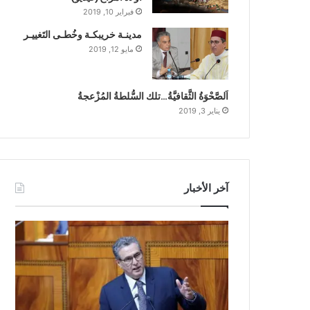
فبراير 10, 2019
مدينـة خريبكـة وخُطـى التَغييـر
مايو 12, 2019
اَلصَّحْوَةُ الثَّقافيَّةُ…تلك السُّلطةُ المُزْعجةُ
يناير 3, 2019
آخر الأخبار