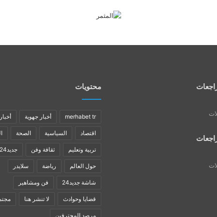
اجعات
محتويات
لات
merhabet tr
أخبار جهوية
أخبار
اقتصاد
السياسية
الصحة
ا
اجعات
تربية وتعليم
ثقافة وفن
جديد24
لات
حول العالم
رياضة
سلايدر
شاشة جديد24
فن ومشاهير
قضايا وحوادث
لا تنشر هنا
مجتم
مرصد المحترفين