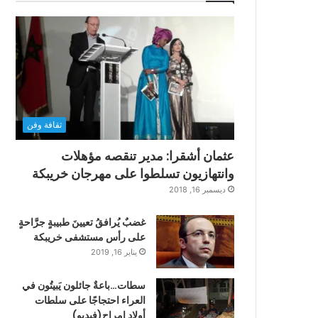
ثقافة وفن
عثمان أشقرا: مدير تنقصه مؤهلات
وانتهازيون تسلطوا على مهرجان خريبكة
ديسمبر 16, 2018
غضبٌ يُرافقُ تعيينَ طبيبةٍ جرَّاحةٍ
على رأس مستشفى خريبكة
يناير 16, 2019
سطات…باعةٌ جائلون يَبيتُون في
العراء احتجاجًا على سلطات
أولاد امراح(فيديو)