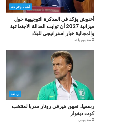
قضايا وحوادث
أخنوش يؤكد في المذكرة التوجيهية حول
ميزانية 2027 أن ثوابت العدالة الاجتماعية
والمجالية خيار استراتيجي للبلاد
منذ يوم واحد
رياضة
رسميا.. تعيين هيرفي رونار مدربا لمنتخب
كوت ديفوار
منذ يومين