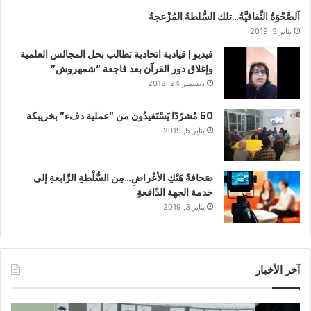
اَلصَّحْوَةُ الثَّقافيَّةُ…تلك السُّلطةُ المُزْعجةُ
يناير 3, 2019
فيديو | قيادية اتحادية تطالب بحل المجالس العلمية
وإغلاق دور القرآن بعد فاجعة “شمهروش”
ديسمبر 24, 2018
50 مُشرّدًا يَسْتَفيدُون من “عملية دفء” بخريبكة
يناير 5, 2019
صَحافةُ هَتْكِ الأعْراضِ…مِن السُّلْطةِ الرِّابعةِ إلى
خدمة الجهة الدّافعةِ
يناير 3, 2019
آخر الأخبار