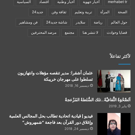
merhabet tr
أخبار جهوية
أخبار وطنية
اقتصاد
السياسية
الصحة
المرأة
تربية وتعليم
ثقافة وفن
جديد24
حول العالم
رياضة
سلايدر
شاشة جديد24
فن ومشاهير
قضايا وحوادث
لا تنشر هنا
مجتمع
مرصد المحترفين
لأكثر تفاعلاً
عثمان أشقرا: مدير تنقصه مؤهلات وانتهازيون
تسلطوا على مهرجان خريبكة
ديسمبر 16, 2018
اَلصَّحْوَةُ الثَّقافيَّةُ…تلك السُّلطةُ المُزْعجةُ
يناير 3, 2019
فيديو | قيادية اتحادية تطالب بحل المجالس العلمية
وإغلاق دور القرآن بعد فاجعة “شمهروش”
ديسمبر 24, 2018