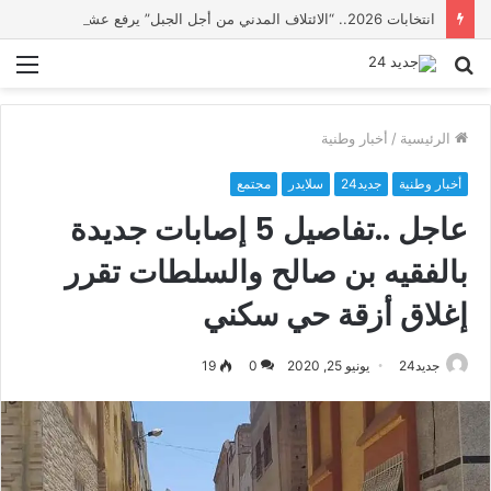
انتخابات 2026.. “الائتلاف المدني من أجل الجبل” يرفع عشرة مطالب أمام الأحزاب لإنصاف المناطق الجبلية
بحث
الق
عن
الرئيسية
/
أخبار وطنية
أخبار وطنية
جديد24
سلايدر
مجتمع
عاجل ..تفاصيل 5 إصابات جديدة
بالفقيه بن صالح والسلطات تقرر
إغلاق أزقة حي سكني
جديد24
يونيو 25, 2020
0
19