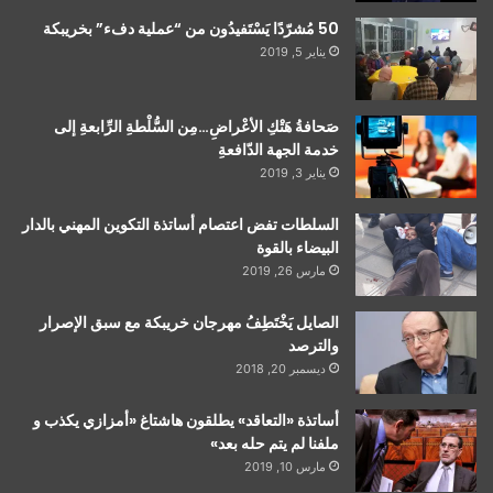
50 مُشرّدًا يَسْتَفيدُون من “عملية دفء” بخريبكة
يناير 5, 2019
صَحافةُ هَتْكِ الأعْراضِ…مِن السُّلْطةِ الرِّابعةِ إلى
خدمة الجهة الدّافعةِ
يناير 3, 2019
السلطات تفض اعتصام أساتذة التكوين المهني بالدار
البيضاء بالقوة
مارس 26, 2019
الصايل يَخْتَطِفُ مهرجان خريبكة مع سبق الإصرار
والترصد
ديسمبر 20, 2018
أساتذة «التعاقد» يطلقون هاشتاغ «أمزازي يكذب و
ملفنا لم يتم حله بعد»
مارس 10, 2019