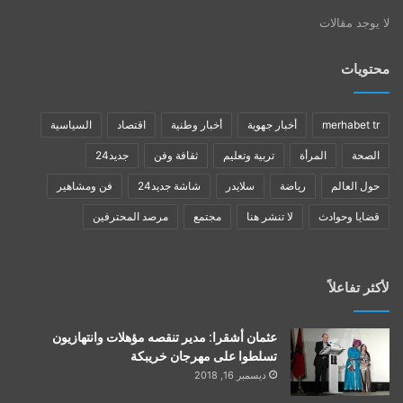
لا يوجد مقالات
محتويات
merhabet tr
أخبار جهوية
أخبار وطنية
اقتصاد
السياسية
الصحة
المرأة
تربية وتعليم
ثقافة وفن
جديد24
حول العالم
رياضة
سلايدر
شاشة جديد24
فن ومشاهير
قضايا وحوادث
لا تنشر هنا
مجتمع
مرصد المحترفين
لأكثر تفاعلاً
عثمان أشقرا: مدير تنقصه مؤهلات وانتهازيون
تسلطوا على مهرجان خريبكة
ديسمبر 16, 2018