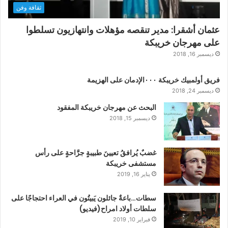
ثقافة وفن
عثمان أشقرا: مدير تنقصه مؤهلات وانتهازيون تسلطوا
على مهرجان خريبكة
ديسمبر 16, 2018
فريق أولمبيك خريبكة ٠٠٠الإدمان على الهزيمة
ديسمبر 24, 2018
البحث عن مهرجان خريبكة المفقود
ديسمبر 15, 2018
غضبٌ يُرافقُ تعيينَ طبيبةٍ جرَّاحةٍ على رأس
مستشفى خريبكة
يناير 16, 2019
سطات…باعةٌ جائلون يَبيتُون في العراء احتجاجًا على
سلطات أولاد امراح(فيديو)
فبراير 10, 2019