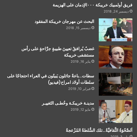
فريق أولمبيك خريبكة ٠٠٠الإدمان على الهزيمة
ديسمبر 24, 2018
البحث عن مهرجان خريبكة المفقود
ديسمبر 15, 2018
غضبٌ يُرافقُ تعيينَ طبيبةٍ جرَّاحةٍ على رأس
مستشفى خريبكة
يناير 16, 2019
سطات…باعةٌ جائلون يَبيتُون في العراء احتجاجًا على
سلطات أولاد امراح(فيديو)
فبراير 10, 2019
مدينـة خريبكـة وخُطـى التَغييـر
مايو 12, 2019
اَلصَّحْوَةُ الثَّقافيَّةُ…تلك السُّلطةُ المُزْعجةُ
يناير 3, 2019