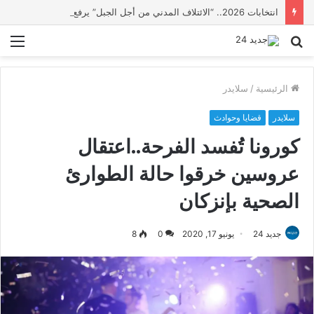
انتخابات 2026.. “الائتلاف المدني من أجل الجبل” يرفع عشرة مطالب أمام الأحزاب لإنصاف المناطق الجبلية
بحث
الق
عن
الرئيسية
/
سلايدر
سلايدر
قضايا وحوادث
كورونا تُفسد الفرحة..اعتقال
عروسين خرقوا حالة الطوارئ
الصحية بإنزكان
جديد 24
يونيو 17, 2020
0
8