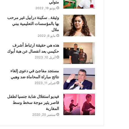
متولي
يونيو 19, 2022
وثيقة.. سكينة درابيل غير مرحب
بها بالمؤسسات التعليمية ببني
ملال
مايو 6, 2022
هذه هي حقيقة ارتباط أشرف
حكيمي بعد انفصال عن هبة أبوك
أبريل 10, 2023
مستجد مفاجئ في دعوى إلغاء
نتائج مباراة المحاماة ضد وهبي
فبراير 11, 2023
فيديو استغلال شابة جنسيا لطفل
قاصر يثير موجة سخط وسط
المغاربة
سبتمبر 20, 2020