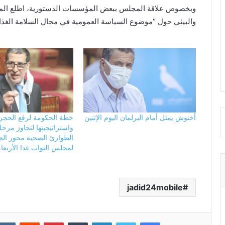
وبخصوص علاقة المجلس ببعض المؤسسات الدستورية، اطلع المك
والبيئي حول “موضوع السياسة العمومية في مجال السلامة الغذا
أخنوش يمثل أمام البرلمان اليوم الإثنين
خطة الحكومة لرفع الحجر
واستراتيجيتها لتجاوز مرحل
الطوارئ الصحية محور الج
لمجلس النواب غدا الأربعاء
jadid24mobile
فيسبوك
تويتر
لينكدإن
بينتيريست