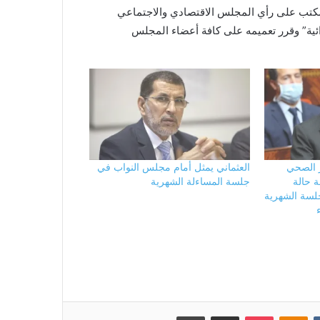
تب على رأي المجلس الاقتصادي والاجتماعي
ئية” وقرر تعميمه على كافة أعضاء المجلس
 الصحي
العثماني يمثل أمام مجلس النواب في
ة حالة
جلسة المساءلة الشهرية
لسة الشهرية
بوكيت
Odnoklassniki
مشاركة عبر البريد
طباعة