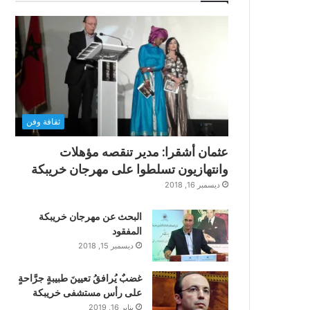
ثقافة وفن
عثمان أشقرا: مدير تنقصه مؤهلات
وانتهازيون تسلطوا على مهرجان خريبكة
ديسمبر 16, 2018
البحث عن مهرجان خريبكة
المفقود
ديسمبر 15, 2018
غضبٌ يُرافقُ تعيينَ طبيبةٍ جرَّاحةٍ
على رأس مستشفى خريبكة
يناير 16, 2019