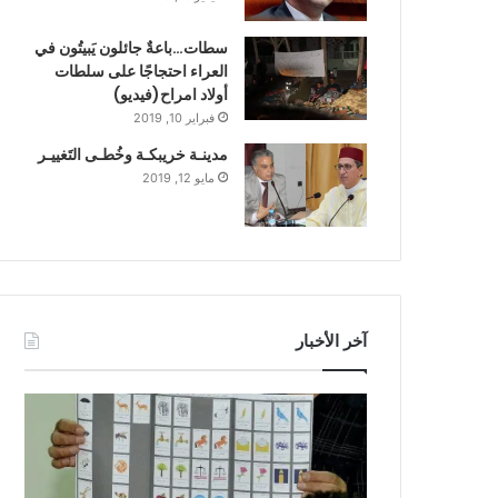
سطات…باعةٌ جائلون يَبيتُون في
العراء احتجاجًا على سلطات
أولاد امراح(فيديو)
فبراير 10, 2019
مدينـة خريبكـة وخُطـى التَغييـر
مايو 12, 2019
آخر الأخبار