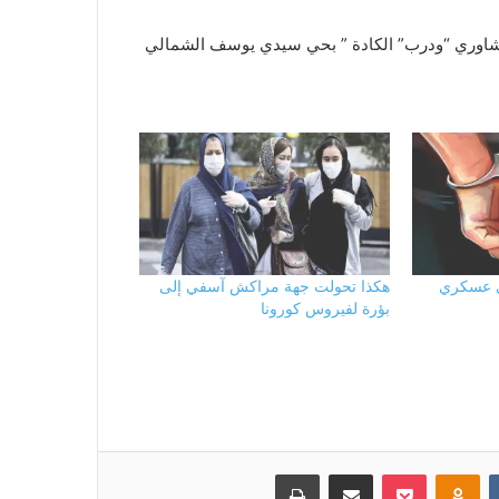
لمشاوري “ودرب” الكادة ” بحي سيدي يوسف الشمالي
ى عسكري
هكذا تحولت جهة مراكش آسفي إلى
بؤرة لفيروس كورونا
بوكيت
Odnoklassniki
مشاركة عبر البريد
طباعة