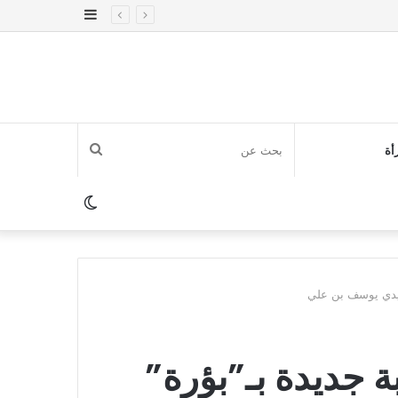
إضافة
عمود
جانبي
بحث
أة
عن
الوضع
المظلم
سجيل 19 إصابة جديدة بـ”بؤرة”