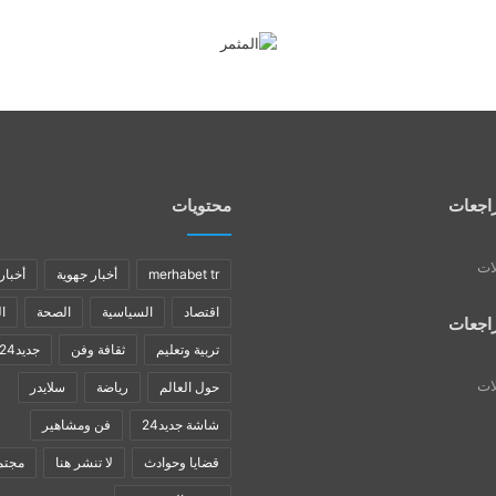
اجعات
محتويات
لات
merhabet tr
أخبار جهوية
أخبار
اقتصاد
السياسية
الصحة
ا
اجعات
تربية وتعليم
ثقافة وفن
جديد24
لات
حول العالم
رياضة
سلايدر
شاشة جديد24
فن ومشاهير
قضايا وحوادث
لا تنشر هنا
مجتم