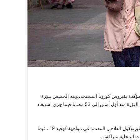
مطلعة أنه تم تسجيل 19 إصابة جديدة مؤكدة بفيروس كورونا المستجد،يومه الخميس ببؤرة
سيدي يوسف بن علي بمراكش ، ليرتفع العدد الاجمالي عن نفس البؤرة منذ أول أمس إلى 53 مصابا فيما جرى استبعاد
وتم نقل جميع المصابين لمستشفيات مدينة مراكش لغخضاعهم للبرتوكول العلاجي المعتمد في مواجهة كوفيد 19 ، فيما
ت المحلية بمراكش .