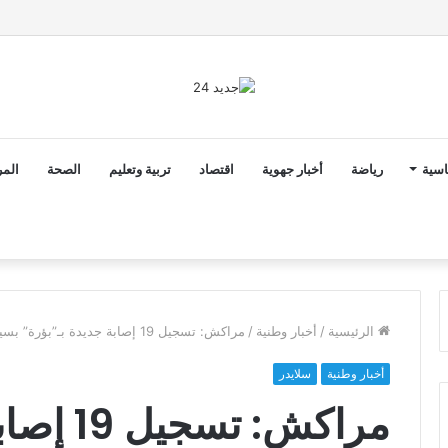
ن ثوابت العدالة الاجتماعية والمجالية خيار استراتيجي للبلاد
اسية
رياضة
أخبار جهوية
اقتصاد
تربية وتعليم
الصحة
المر
الرئيسية
/
أخبار وطنية
/
مراكش: تسجيل 19 إصابة جديدة بـ”بؤرة” بسيدي يوسف بن علي
أخبار وطنية
سلايدر
مراكش: ت