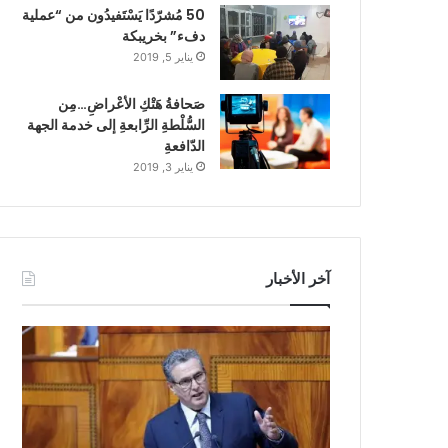
50 مُشرّدًا يَسْتَفيدُون من “عملية
دفء” بخريبكة
يناير 5, 2019
صَحافةُ هَتْكِ الأعْراضِ…مِن
السُّلْطةِ الرِّابعةِ إلى خدمة الجهة
الدّافعةِ
يناير 3, 2019
آخر الأخبار