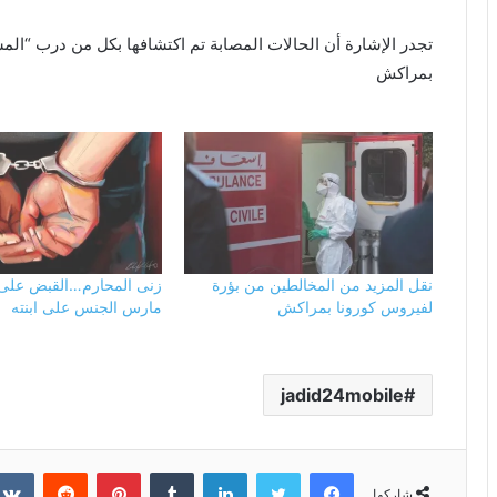
تجدر الإشارة أن الحالات المصابة تم اكتشافها بكل من درب “ا
بمراكش
نقل المزيد من المخالطين من بؤرة
زنى المحارم…القبض عل
لفيروس كورونا بمراكش
مارس الجنس على ابنته
jadid24mobile
فيسبوك
تويتر
لينكدإن
بينتيريست
شاركها