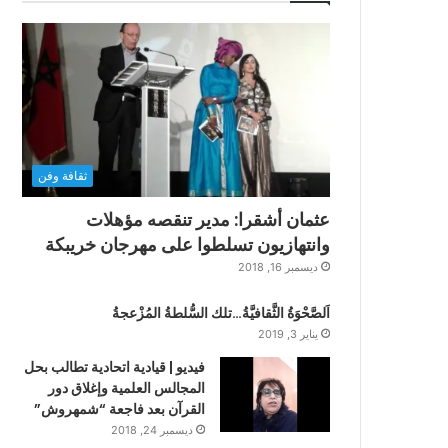
ثقافة وفن
عثمان أشقرا: مدير تنقصه مؤهلات
وانتهازيون تسلطوا على مهرجان خريبكة
ديسمبر 16, 2018
اَلصَّحْوَةُ الثَّقافيَّةُ…تلك السُّلطةُ المُزْعجةُ
يناير 3, 2019
فيديو | قيادية اتحادية تطالب بحل
المجالس العلمية وإغلاق دور
القرآن بعد فاجعة “شمهروش”
ديسمبر 24, 2018