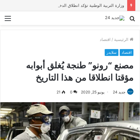
وزارة التربية الوطنية تؤكد انطلاق الدخول المدرسي 2026-2027 في موعده الرسمي
بحث
الق
عن
الرئيسية
/
اقتصاد
اقتصاد
سلايدر
مصنع “رونو” طنجة يُغلق أبوابه
مؤقتا انطلاقا من هذا التاريخ
جديد 24
يونيو 25, 2020
0
21