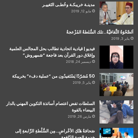
مدينـة خريبكـة وخُطـى التَغييـر
مايو 12, 2019
اَلصَّحْوَةُ الثَّقافيَّةُ…تلك السُّلطةُ المُزْعجةُ
يناير 3, 2019
فيديو | قيادية اتحادية تطالب بحل المجالس العلمية
وإغلاق دور القرآن بعد فاجعة “شمهروش”
ديسمبر 24, 2018
50 مُشرّدًا يَسْتَفيدُون من “عملية دفء” بخريبكة
يناير 5, 2019
السلطات تفض اعتصام أساتذة التكوين المهني بالدار
البيضاء بالقوة
مارس 26, 2019
صَحافةُ هَتْكِ الأعْراضِ…مِن السُّلْطةِ الرِّابعةِ إلى
خدمة الجهة الدّافعةِ