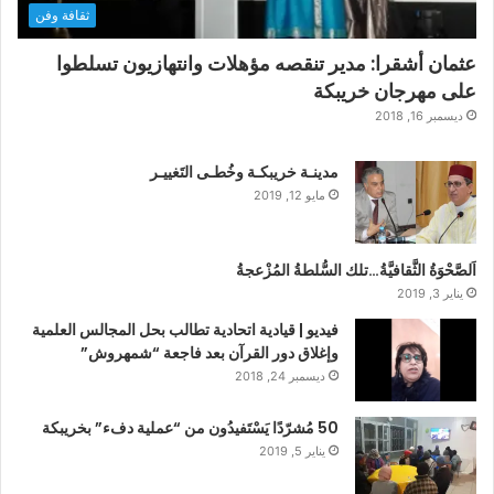
ثقافة وفن
عثمان أشقرا: مدير تنقصه مؤهلات وانتهازيون تسلطوا
على مهرجان خريبكة
ديسمبر 16, 2018
مدينـة خريبكـة وخُطـى التَغييـر
مايو 12, 2019
اَلصَّحْوَةُ الثَّقافيَّةُ…تلك السُّلطةُ المُزْعجةُ
يناير 3, 2019
فيديو | قيادية اتحادية تطالب بحل المجالس العلمية
وإغلاق دور القرآن بعد فاجعة “شمهروش”
ديسمبر 24, 2018
50 مُشرّدًا يَسْتَفيدُون من “عملية دفء” بخريبكة
يناير 5, 2019