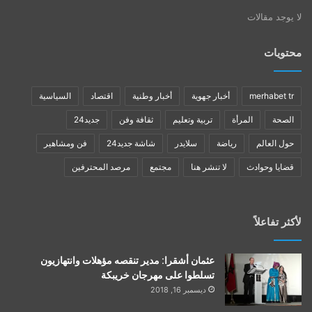
لا يوجد مقالات
محتويات
merhabet tr
أخبار جهوية
أخبار وطنية
اقتصاد
السياسية
الصحة
المرأة
تربية وتعليم
ثقافة وفن
جديد24
حول العالم
رياضة
سلايدر
شاشة جديد24
فن ومشاهير
قضايا وحوادث
لا تنشر هنا
مجتمع
مرصد المحترفين
لأكثر تفاعلاً
عثمان أشقرا: مدير تنقصه مؤهلات وانتهازيون
تسلطوا على مهرجان خريبكة
ديسمبر 16, 2018