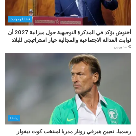
قضايا وحوادث
أخنوش يؤكد في المذكرة التوجيهية حول ميزانية 2027 أن
ثوابت العدالة الاجتماعية والمجالية خيار استراتيجي للبلاد
منذ يومين
رياضة
رسميا.. تعيين هيرفي رونار مدربا لمنتخب كوت ديفوار