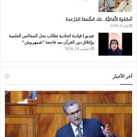
اَلصَّحْوَةُ الثَّقافيَّةُ…تلك السُّلطةُ المُزْعجةُ
يناير 3, 2019
فيديو | قيادية اتحادية تطالب بحل المجالس العلمية
وإغلاق دور القرآن بعد فاجعة “شمهروش”
ديسمبر 24, 2018
آخر الأخبار