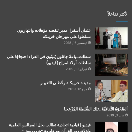
لأكثر تفاعلاً
عثمان أشقرا: مدير تنقصه مؤهلات وانتهازيون
تسلطوا على مهرجان خريبكة
ديسمبر 16, 2018
سطات…باعةٌ جائلون يَبيتُون في العراء احتجاجًا على
سلطات أولاد امراح(فيديو)
فبراير 10, 2019
مدينـة خريبكـة وخُطـى التَغييـر
مايو 12, 2019
اَلصَّحْوَةُ الثَّقافيَّةُ…تلك السُّلطةُ المُزْعجةُ
يناير 3, 2019
فيديو | قيادية اتحادية تطالب بحل المجالس العلمية
وإغلاق دور القرآن بعد فاجعة “شمهروش”