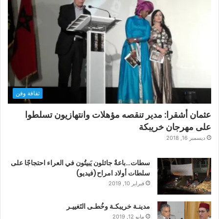
ثقافة وفن
عثمان أشقرا: مدير تنقصه مؤهلات وانتهازيون تسلطوا
على مهرجان خريبكة
ديسمبر 16, 2018
سطات…باعةٌ جائلون يَبيتُون في العراء احتجاجًا على
سلطات أولاد امراح(فيديو)
فبراير 10, 2019
مدينـة خريبكـة وخُطـى التَغييـر
مايو 12, 2019