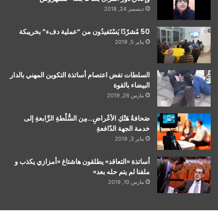
ديسمبر 24, 2018
50 مُشرّدًا يَسْتَفيدُون من “عملية دفء” بخريبكة
يناير 5, 2019
السلطات تفض اعتصام أساتذة التكوين المهني بالدار
البيضاء بالقوة
مارس 26, 2019
صَحافةُ هَتْكِ الأعْراضِ…مِن السُّلْطةِ الرِّابعةِ إلى
خدمة الجهة الدّافعةِ
يناير 3, 2019
أساتذة «التعاقد» يطلقون هاشتاغ «أمزازي يكذب و
ملفنا لم يتم حله بعد»
مارس 10, 2019