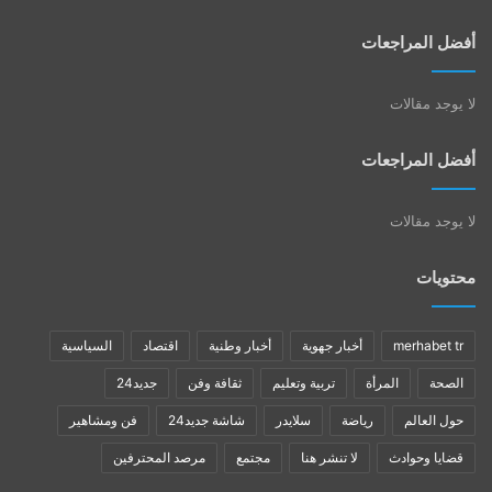
أفضل المراجعات
لا يوجد مقالات
أفضل المراجعات
لا يوجد مقالات
محتويات
merhabet tr
أخبار جهوية
أخبار وطنية
اقتصاد
السياسية
الصحة
المرأة
تربية وتعليم
ثقافة وفن
جديد24
حول العالم
رياضة
سلايدر
شاشة جديد24
فن ومشاهير
قضايا وحوادث
لا تنشر هنا
مجتمع
مرصد المحترفين