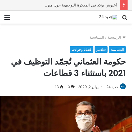
أخنوش يؤكد في المذكرة التوجيهية حول ميزانية 2027 أن ثوابت العدالة الاجتماعية والمجالية خيار استراتيجي للبلاد
بحث
الق
عن
الرئيسية
/
السياسية
السياسية
سلايدر
قضايا وحوادث
حكومة العثماني تُجمّد التوظيف في
2021 باستثناء 3 قطاعات
جديد 24
يوليو 2, 2020
0
13