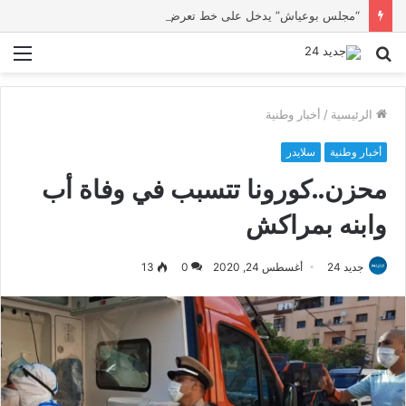
“مجلس بوعياش” يدخل على خط تعرض شاب لتهديد من فرد القوات العمومية
بحث
الق
عن
الرئيسية
/
أخبار وطنية
أخبار وطنية
سلايدر
محزن..كورونا تتسبب في وفاة أب
وابنه بمراكش
جديد 24
أغسطس 24, 2020
0
13