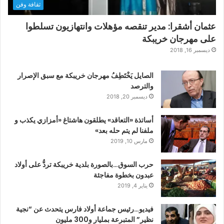
ثقافة وفن
عثمان أشقرا: مدير تنقصه مؤهلات وانتهازيون تسلطوا
على مهرجان خريبكة
ديسمبر 16, 2018
الصايل يَخْتَطِفُ مهرجان خريبكة مع سبق الإصرار
والترصد
ديسمبر 20, 2018
أساتذة «التعاقد» يطلقون هاشتاغ «أمزازي يكذب و
ملفنا لم يتم حله بعد»
مارس 10, 2019
حرب السوق…بالصورة بلدية خريبكة تردُّ على أولاد
عبدون بخطوة مفاجئة
يناير 4, 2019
فيديو…رئيس جماعة أولاد فارس يتحدث عن “نجية
نظير” المتبرعة بمليار و300 مليون