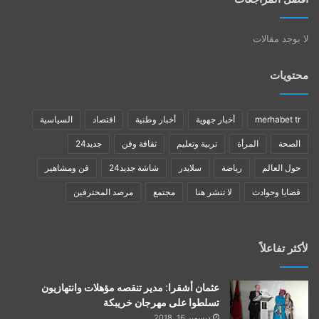
لا يوجد مقالات
محتويات
merhabet tr
أخبار جهوية
أخبار وطنية
اقتصاد
السياسية
الصحة
المرأة
تربية وتعليم
ثقافة وفن
جديد24
حول العالم
رياضة
سلايدر
شاشة جديد24
فن ومشاهير
قضايا وحوادث
لا تنشر هنا
مجتمع
مرصد المحترفين
لأكثر تفاعلاً
عثمان أشقرا: مدير تنقصه مؤهلات وانتهازيون
تسلطوا على مهرجان خريبكة
ديسمبر 16, 2018