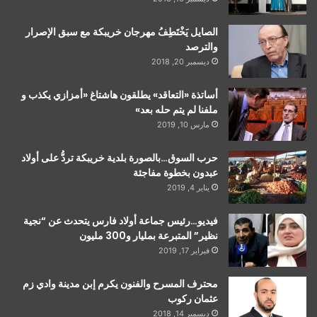
الصايل يَخْتَطِفُ مهرجان خريبكة مع سبق الإصرار
والترصد
ديسمبر 20, 2018
أساتذة «التعاقد» يطلقون هاشتاغ «أمزازي يكذب و
ملفنا لم يتم حله بعد»
مارس 10, 2019
حرب السوق…بالصورة بلدية خريبكة تردُّ على أولاد
عبدون بخطوة مفاجئة
يناير 4, 2019
فيديو…رئيس جماعة أولاد فارس يتحدث عن “نجية
نظير” المتبرعة بمليار و300 مليون
فبراير 17, 2019
محترف المسرح والفنون يكرم إبن مدينة وادي زم
عثمان ركوب
ديسمبر 14, 2018