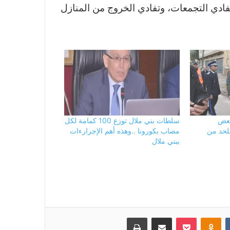
ادي التجمعات، وتفادي الخروج من المنازل
بعض
سلطات بني ملال توزع 100 كمامة لكل
للحد من
مصاب بكورونا ..وهذه أهم الإجرارءات
ببني ملال
بوكيت
Odnoklassniki
مشاركة عبر البريد
طباعة