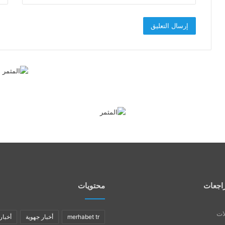
اجعات
محتويات
لات
merhabet tr
أخبار جهوية
أخبار