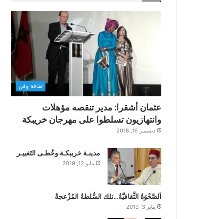
ثقافة وفن
عثمان أشقرا: مدير تنقصه مؤهلات
وانتهازيون تسلطوا على مهرجان خريبكة
ديسمبر 16, 2018
مدينـة خريبكـة وخُطـى التَغييـر
مايو 12, 2019
اَلصَّحْوَةُ الثَّقافيَّةُ…تلك السُّلطةُ المُزْعجةُ
يناير 3, 2019