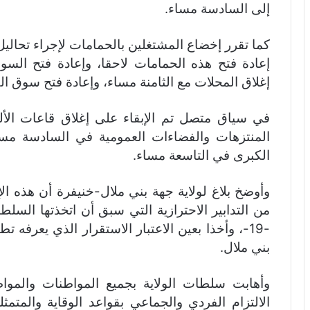
إلى السادسة مساء.
كما تقرر إخضاع المشتغلين بالحمامات لإجراء تحا
إعادة فتح هذه الحمامات لاحقا، وإعادة فتح السو
إغلاق المحلات مع الثامنة مساء، وإعادة فتح سوق القص
في سياق متصل تم الإبقاء على إغلاق قاعات الأل
المنتزهات والفضاءات العمومية في السادسة مساء
الكبرى في التاسعة مساء.
وأوضخ بلاغ لولاية جهة بني ملال-خنيفرة أن هذه ال
من التدابير الاحترازية التي سبق أن اتخذتها السلط
-19-، وأخذا بعين الاعتبار الاستقرار الذي يعرفه تطو
بني ملال.
وأهابت سلطات الولاية بجميع المواطنات والموا
الالتزام الفردي والجماعي بقواعد الوقاية والمت