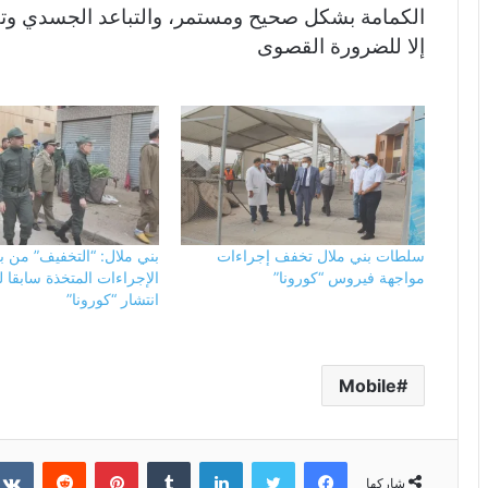
الكمامة بشكل صحيح ومستمر، والتباعد الجسدي وتف
إلا للضرورة القصوى
سلطات بني ملال تخفف إجراءات
بني ملال: “التخفيف” من 
مواجهة فيروس “كورونا”
الإجراءات المتخذة سابقا 
انتشار “كورونا”
Mobile
فيسبوك
تويتر
لينكدإن
بينتيريست
شاركها