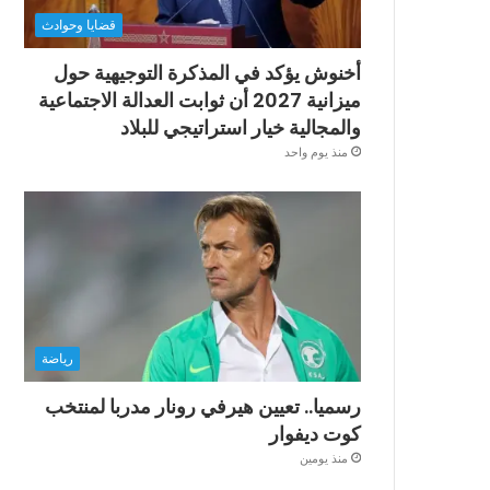
قضايا وحوادث
أخنوش يؤكد في المذكرة التوجيهية حول
ميزانية 2027 أن ثوابت العدالة الاجتماعية
والمجالية خيار استراتيجي للبلاد
منذ يوم واحد
رياضة
رسميا.. تعيين هيرفي رونار مدربا لمنتخب
كوت ديفوار
منذ يومين