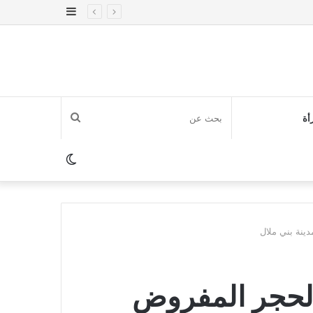
إضافة
عمود
جانبي
بحث
أة
عن
الوضع
المظلم
ينة بني ملال
الحجر المفروض