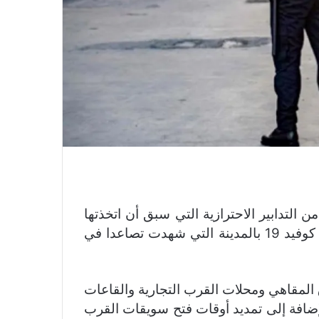
 التدابير الاحترازية التي سبق أن اتخذتها
كإجراءات استباقية للسيطرة والحد من تفشي وباء كوفيد 19 بالمدينة التي شهدت تصاعدا في
 المقاهي ومحلات القرب التجارية والقاعات
إضافة إلى تمديد أوقات فتح سويقات القرب