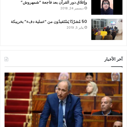
وإغلاق دور القرآن بعد فاجعة “شمهروش”
ديسمبر 24, 2018
50 مُشرّدًا يَسْتَفيدُون من “عملية دفء” بخريبكة
يناير 5, 2019
آخر الأخبار