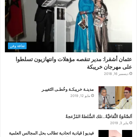
ثقافة وفن
عثمان أشقرا: مدير تنقصه مؤهلات وانتهازيون تسلطوا
على مهرجان خريبكة
ديسمبر 16, 2018
مدينـة خريبكـة وخُطـى التَغييـر
مايو 12, 2019
اَلصَّحْوَةُ الثَّقافيَّةُ…تلك السُّلطةُ المُزْعجةُ
يناير 3, 2019
فيديو | قيادية اتحادية تطالب بحل المجالس العلمية