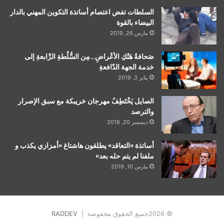
السلطات تفض اعتصام أساتذة التكوين المهني بالدار
البيضاء بالقوة
مارس 26, 2019
صَحافةُ هَتْكِ الأعْراضِ…مِن السُّلْطةِ الرِّابعةِ إلى
خدمة الجهة الدّافعةِ
يناير 3, 2019
الصايل يَخْتَطِفُ مهرجان خريبكة مع سبق الإصرار
والترصد
ديسمبر 20, 2018
أساتذة «التعاقد» يطلقون هاشتاغ «أمزازي يكذب و
ملفنا لم يتم حله بعد»
مارس 10, 2019
© 2026جميع الحقوق محفوضة |
RADDEV