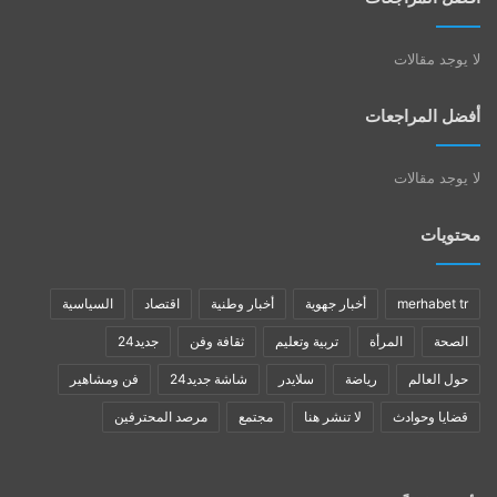
لا يوجد مقالات
أفضل المراجعات
لا يوجد مقالات
محتويات
merhabet tr
أخبار جهوية
أخبار وطنية
اقتصاد
السياسية
الصحة
المرأة
تربية وتعليم
ثقافة وفن
جديد24
حول العالم
رياضة
سلايدر
شاشة جديد24
فن ومشاهير
قضايا وحوادث
لا تنشر هنا
مجتمع
مرصد المحترفين