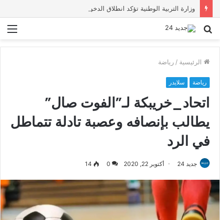
وزارة التربية الوطنية تؤكد انطلاق الدخول المدرسي 2026-2027 في موعده الرسمي
بحث
الق
عن
الرئيسية
/
رياضة
رياضة
سلايدر
اتحاد_خريبكة لـ”الفوت صال”
يطالب بإنصافه وعصبة تادلة تتماطل
في الرد
جديد 24
أكتوبر 22, 2020
0
14