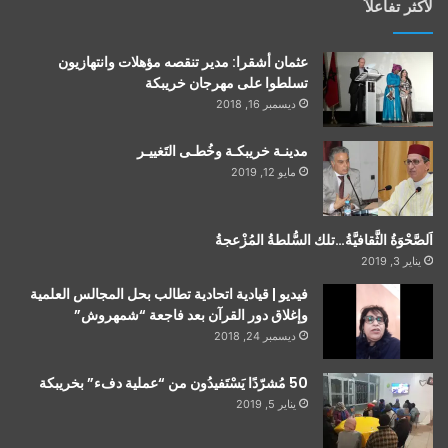
لأكثر تفاعلاً
عثمان أشقرا: مدير تنقصه مؤهلات وانتهازيون
تسلطوا على مهرجان خريبكة
ديسمبر 16, 2018
مدينـة خريبكـة وخُطـى التَغييـر
مايو 12, 2019
اَلصَّحْوَةُ الثَّقافيَّةُ…تلك السُّلطةُ المُزْعجةُ
يناير 3, 2019
فيديو | قيادية اتحادية تطالب بحل المجالس العلمية
وإغلاق دور القرآن بعد فاجعة “شمهروش”
ديسمبر 24, 2018
50 مُشرّدًا يَسْتَفيدُون من “عملية دفء” بخريبكة
يناير 5, 2019