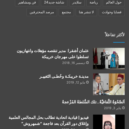
حول العالم
رياضة
سلايدر
شاشة جديد24
فن ومشاهير
قضايا وحوادث
لا تنشر هنا
مجتمع
مرصد المحترفين
لأكثر تفاعلاً
عثمان أشقرا: مدير تنقصه مؤهلات وانتهازيون
تسلطوا على مهرجان خريبكة
ديسمبر 16, 2018
مدينـة خريبكـة وخُطـى التَغييـر
مايو 12, 2019
اَلصَّحْوَةُ الثَّقافيَّةُ…تلك السُّلطةُ المُزْعجةُ
يناير 3, 2019
فيديو | قيادية اتحادية تطالب بحل المجالس العلمية
وإغلاق دور القرآن بعد فاجعة “شمهروش”