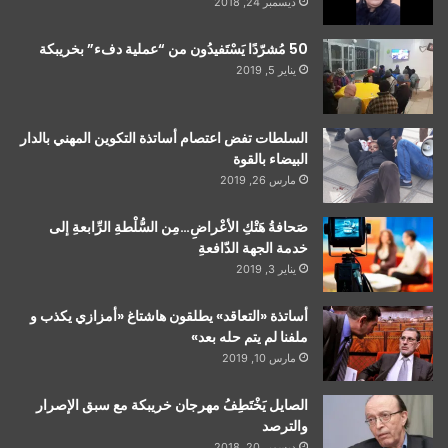
ديسمبر 24, 2018
50 مُشرّدًا يَسْتَفيدُون من “عملية دفء” بخريبكة
يناير 5, 2019
السلطات تفض اعتصام أساتذة التكوين المهني بالدار
البيضاء بالقوة
مارس 26, 2019
صَحافةُ هَتْكِ الأعْراضِ…مِن السُّلْطةِ الرِّابعةِ إلى
خدمة الجهة الدّافعةِ
يناير 3, 2019
أساتذة «التعاقد» يطلقون هاشتاغ «أمزازي يكذب و
ملفنا لم يتم حله بعد»
مارس 10, 2019
الصايل يَخْتَطِفُ مهرجان خريبكة مع سبق الإصرار
والترصد
ديسمبر 20, 2018