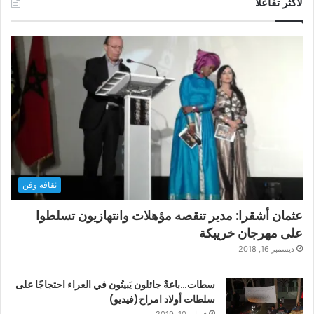
لأكثر تفاعلاً
ثقافة وفن
عثمان أشقرا: مدير تنقصه مؤهلات وانتهازيون تسلطوا
على مهرجان خريبكة
ديسمبر 16, 2018
سطات…باعةٌ جائلون يَبيتُون في العراء احتجاجًا على
سلطات أولاد امراح(فيديو)