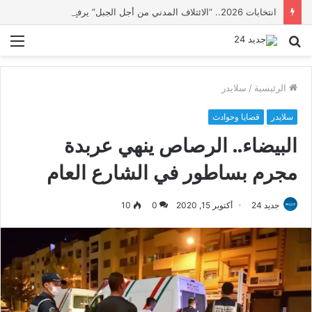
انتخابات 2026.. “الائتلاف المدني من أجل الجبل” يرفع عشرة مطالب أمام الأحزاب لإنصاف المناطق الجبلية
بحث
الق
عن
الرئيسية
/
سلايدر
سلايدر
قضايا وحوادث
البيضاء.. الرصاص ينهي عربدة
مجرم بساطور في الشارع العام
جديد 24
أكتوبر 15, 2020
0
10