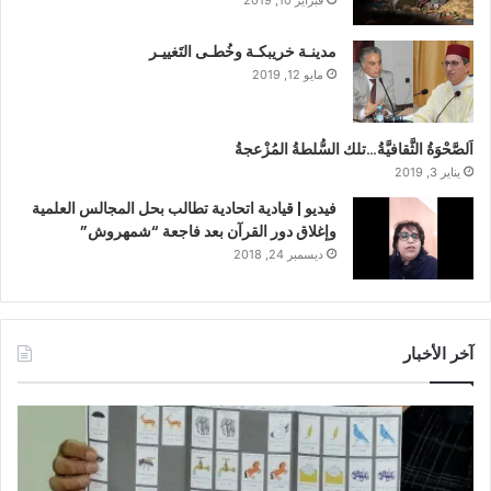
فبراير 10, 2019
مدينـة خريبكـة وخُطـى التَغييـر
مايو 12, 2019
اَلصَّحْوَةُ الثَّقافيَّةُ…تلك السُّلطةُ المُزْعجةُ
يناير 3, 2019
فيديو | قيادية اتحادية تطالب بحل المجالس العلمية
وإغلاق دور القرآن بعد فاجعة “شمهروش”
ديسمبر 24, 2018
آخر الأخبار