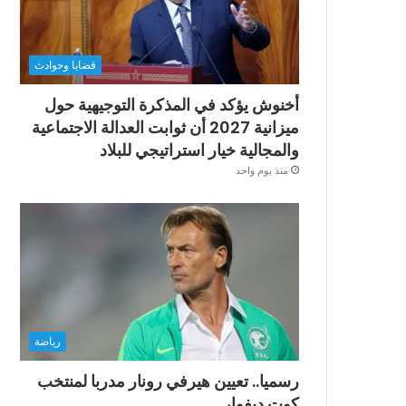
قضايا وحوادث
أخنوش يؤكد في المذكرة التوجيهية حول
ميزانية 2027 أن ثوابت العدالة الاجتماعية
والمجالية خيار استراتيجي للبلاد
منذ يوم واحد
رياضة
رسميا.. تعيين هيرفي رونار مدربا لمنتخب
كوت ديفوار