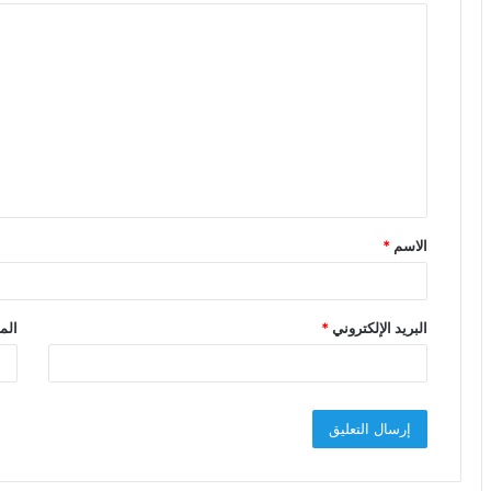
ا
ل
ت
ع
ل
ي
ق
الاسم
*
*
البريد الإلكتروني
*
الم