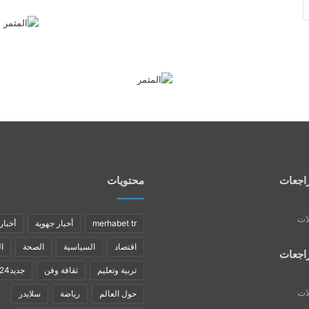
اجعات
محتويات
لات
merhabet tr
أخبار جهوية
أخبار
اقتصاد
السياسية
الصحة
ا
اجعات
تربية وتعليم
ثقافة وفن
جديد24
لات
حول العالم
رياضة
سلايدر