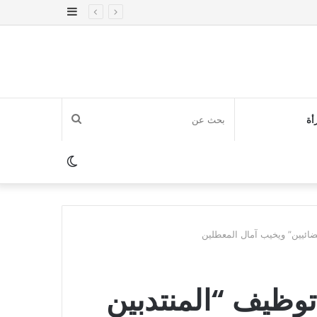
إضافة
عمود
جانبي
بحث
أة
عن
الوضع
المظلم
قضائيين” ويخيب آمال المعطلين
 توظيف “المنتدبين