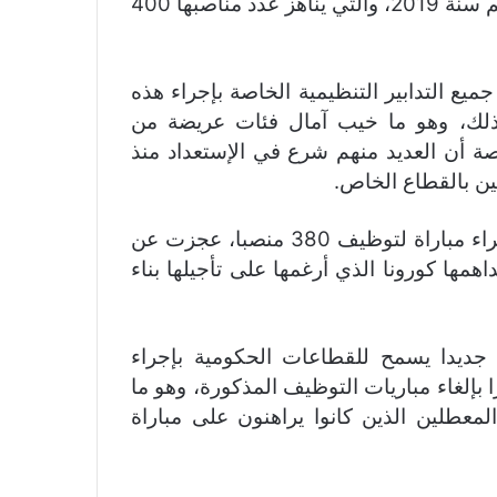
إلغاء مباريات التوظيف المبرمجة لوزارة العدل برسم سنة 2019، والتي يناهز عدد مناصبها 400
جميع التدابير التنظيمية الخاصة بإجراء هذه
 لذلك، وهو ما خيب آمال فئات عريضة من
صة أن العديد منهم شرع في الإستعداد منذ
ين بالقطاع الخاص.
وكانت الوزارة قد اعلنت في فبراير الماضي عن إجراء مباراة لتوظيف 380 منصبا، عجزت عن
، قبل أن يداهمها كورونا الذي أرغمها على تأجيلها بناء
جديدا يسمح للقطاعات الحكومية بإجراء
 بإلغاء مباريات التوظيف المذكورة، وهو ما
لين الذين كانوا يراهنون على مباراة