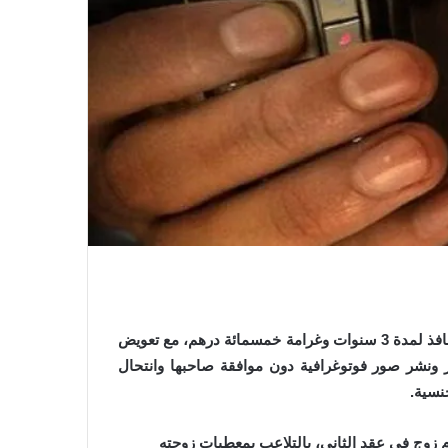
أصدرت الغرفة الجنحية التلبسية بابتدائية وجدة، قرارا بالحبس النافذ لمدة 3 سنوات وغرامة خمسمائة درهم، مع تعويض
ير ونشر صور فوتوغرافية دون موافقة صاحبها وانتحال
نسية.
م زوج في عقد الثاني، بالتلاعب بمعطيات زوجته