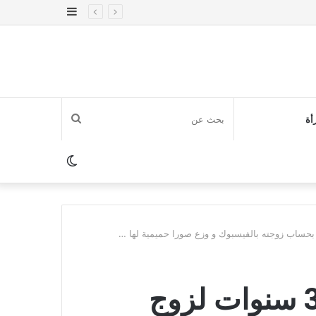
إضافة
عمود
جانبي
بحث
أة
عن
الوضع
المظلم
تفاصيل مثيرة.. السجن 3 سنوات لزوج