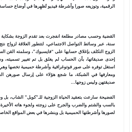
الرقمية، وتوزيعه صورا وأشرطة فيديو تُظهِرها في أوضاع حساس
سنة، عبر وسائط التواصل الاجتماعي، لتتطور العلاقة لزواج نت
الزوج التكلف بإغلاق حسابها على “فايسبوك”، وسلمته القن الس
إحدى صديقاتها، بأن الحساب لم يغلق بل تم تغيير تسميته، و
استغل توفره على صور فوتوغرافية وأشرطة حميمية تخصها وهي 
ومعارفها في الشبكة، ما شجع هؤلاء على إرسال صورهن الحم
صديقتهن وليس زوجها…
الفضيحة سارعت بتعقيد الحياة الزوجية للـ”كوبل” الشاب، بل وظ
بالسب والشتم والضرب والجرح على زوجته ولجوء هاته الأخيرة لب
لصورها وأشرطتها الحميمية بل وبنشرها في بعض المواقع الخاص