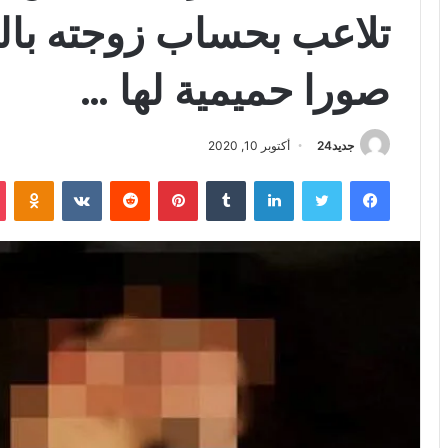
تلاعب بحساب زوجته بال
صورا حميمية لها …
جديد24
أكتوبر 10, 2020
فيسبوك
تويتر
لينكدإن
بينتيريست
iki