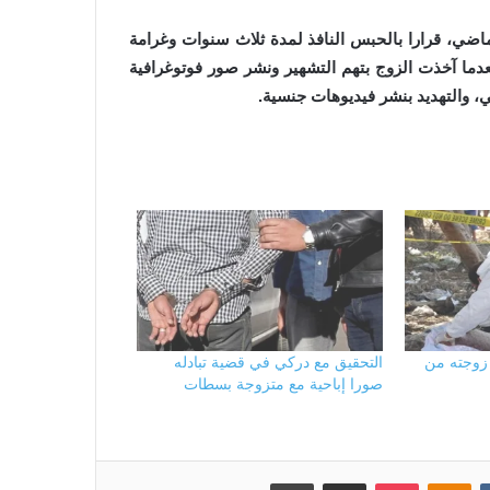
لماضي، قرارا بالحبس النافذ لمدة ثلاث سنوات وغرامة
عدما آخذت الزوج بتهم التشهير ونشر صور فوتوغرافية
ي، والتهديد بنشر فيديوهات جنسية.
زوجته من
التحقيق مع دركي في قضية تبادله
صورا إباحية مع متزوجة بسطات
بوكيت
Odnoklassniki
مشاركة عبر البريد
طباعة