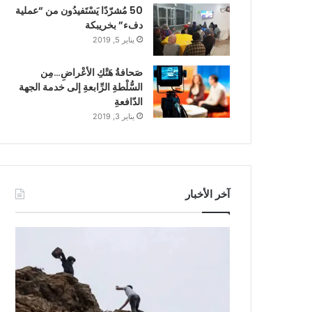
50 مُشرّدًا يَسْتَفيدُون من “عملية
دفء” بخريبكة
يناير 5, 2019
صَحافةُ هَتْكِ الأعْراضِ…مِن
السُّلْطةِ الرِّابعةِ إلى خدمة الجهة
الدّافعةِ
يناير 3, 2019
آخر الأخبار