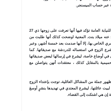
ة عبر حساب الميسنجر.
القضية وحسب مصادر مطلعة انفجرت بعد تقدم الزوجة بشكاية للنيابة العامة تؤكد فيها أنها تعرفت على زوجها ذي 27
ج عنه ميلاد بنت. المعنية اوضحت كذلك أنها طلبت من
ري الخاص بها، إلا أنها صدمت بعد خمسة أشهر، وعبر
شرع الزوج في استعماله للدردشة مع صديقاتها. كما
في أوضاع خاصة، ليشرع في إرسالها لبعض صديقاتها
يمية بالمقابل كذلك ، معتقدات أنهن يتواصلن مع
هور جملة من المشاكل العائلية، توجت بإعتداء الزوج
يت عائلتها، ليشرع المعتدي في تهديدها بنشرٍ أوسعَ
ة إن هي اشتكت إلى القضاء.