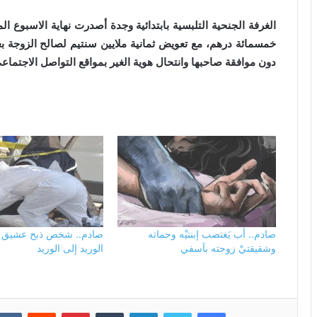
الغرفة الجنحية التلبسية بابتدائية وجدة أصدرت نهاية الاسبوع ا
خمسمائة درهم، مع تعويض ثمانية ملايين سنتيم لصالح الزوجة ب
دون موافقة صاحبها وانتحال هوية الغير بمواقع التواصل الاجتماع
صادم.. أب يَغتصب إبنتيْه وحماته
صادم.. شخص ذبح عشيق 
وشقيقتيْ زوجته بآسفي
الوريد إلى الوريد
فيسبوك
تويتر
لينكدإن
بينتيريست