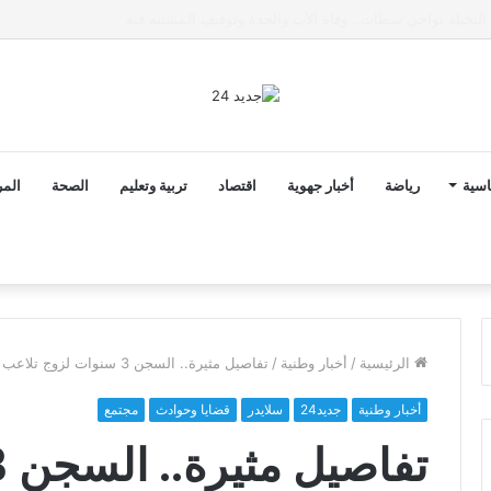
ى خط تعرض شاب لتهديد من فرد القوات العمومية
اسية
رياضة
أخبار جهوية
اقتصاد
تربية وتعليم
الصحة
المر
الرئيسية
/
أخبار وطنية
/
تفاصيل مثيرة.. السجن 3 سنوات لزوج تلاعب بحساب زوجته بالفيسبوك و وزع صورا حميمية لها …
أخبار وطنية
جديد24
سلايدر
قضايا وحوادث
مجتمع