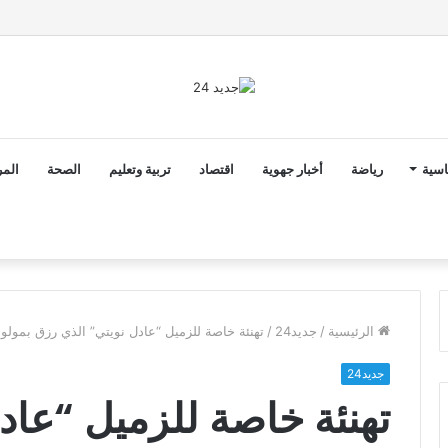
ق الدخول المدرسي 2026-2027 في موعده الرسمي
اسية
رياضة
أخبار جهوية
اقتصاد
تربية وتعليم
الصحة
المر
الرئيسية
/
جديد24
/
تهنئة خاصة للزميل “عادل نويتي” الذي رزق بمولود
جديد24
تهنئة خاصة للزميل “عاد