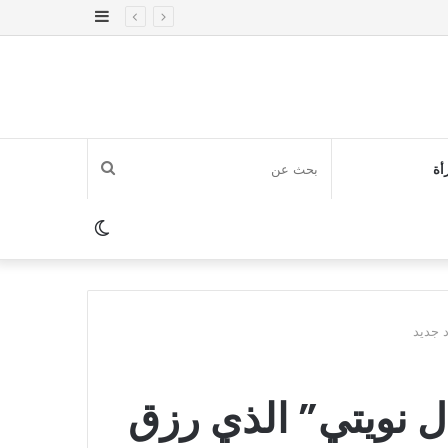
إضافة
عمود
جانبي
بحث
أة
عن
الوضع
المظلم
 جديد
ل نويتي” الذي رزق