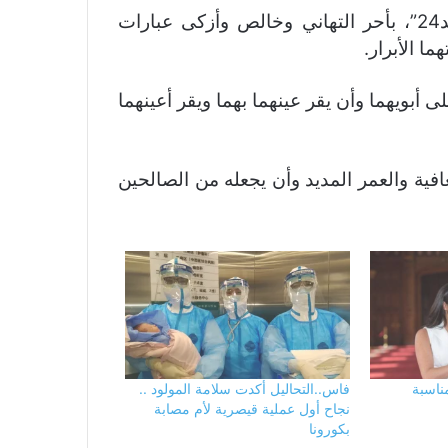
وبهذه المناسبة السعيدة يتقدم طاقم جريدة ”جديد24”، بأحر التهاني وخالص وأزكى عبارات
ا الأبرار.
 أبويهما وأن يقر عينهما بهما ويقر أعينهما
عافية والعمر المديد وأن يجعله من الصالحين
ناسبة
فاس..التحاليل أكدت سلامة المولود ..
نجاح أول عملية قيصرية لأم مصابة
بكورونا