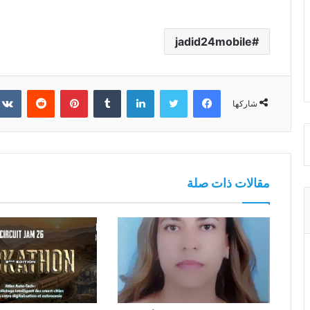
jadid24mobile
فيسبوك
تويتر
لينكدإن
بينتيريست
شاركها
مقالات ذات صلة