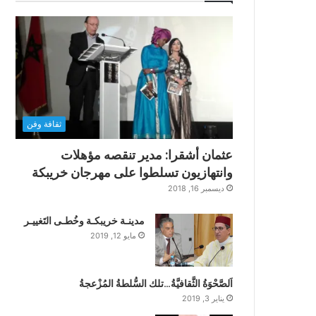
ثقافة وفن
عثمان أشقرا: مدير تنقصه مؤهلات
وانتهازيون تسلطوا على مهرجان خريبكة
ديسمبر 16, 2018
مدينـة خريبكـة وخُطـى التَغييـر
مايو 12, 2019
اَلصَّحْوَةُ الثَّقافيَّةُ…تلك السُّلطةُ المُزْعجةُ
يناير 3, 2019