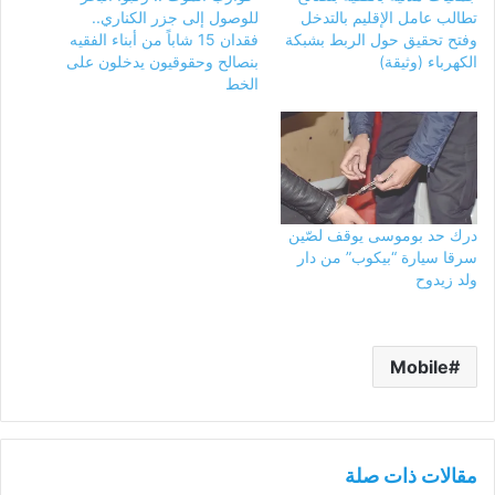
تطالب عامل الإقليم بالتدخل
للوصول إلى جزر الكناري..
وفتح تحقيق حول الربط بشبكة
فقدان 15 شاباً من أبناء الفقيه
الكهرباء (وثيقة)
بنصالح وحقوقيون يدخلون على
الخط
درك حد بوموسى يوقف لصّين
سرقا سيارة “بيكوب” من دار
ولد زيدوح
Mobile
مقالات ذات صلة