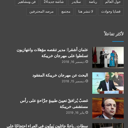
حول العالم
رياضة
سلايدر
شاشة جديد24
فن ومشاهير
قضايا وحوادث
لا تنشر هنا
مجتمع
مرصد المحترفين
لأكثر تفاعلاً
عثمان أشقرا: مدير تنقصه مؤهلات وانتهازيون
تسلطوا على مهرجان خريبكة
ديسمبر 16, 2018
البحث عن مهرجان خريبكة المفقود
ديسمبر 15, 2018
غضبٌ يُرافقُ تعيينَ طبيبةٍ جرَّاحةٍ على رأس
مستشفى خريبكة
يناير 16, 2019
سطات…باعةٌ جائلون يَبيتُون في العراء احتجاجًا على