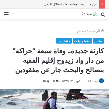
وزارة التربية الوطنية تؤكد انطلاق الدخول المدرسي 2026-2027 في موعده الرسمي
بحث
الق
عن
الرئيسية
/
سلايدر
سلايدر
قضايا وحوادث
لا تنشر هنا
كارثة جديدة.. وفاة سبعة “حراكة”
من دار واد زيدوح إقليم الفقيه
بنصالح والبحث جار عن مفقودين
جديد 24
أكتوبر 21, 2020
0
16