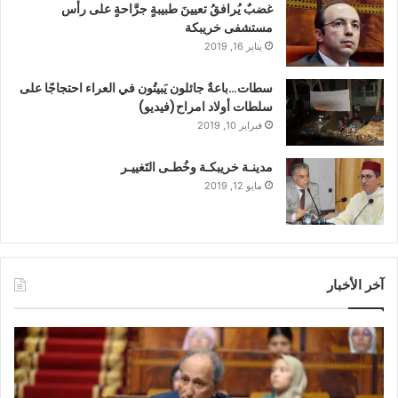
غضبٌ يُرافقُ تعيينَ طبيبةٍ جرَّاحةٍ على رأس
مستشفى خريبكة
يناير 16, 2019
سطات…باعةٌ جائلون يَبيتُون في العراء احتجاجًا على
سلطات أولاد امراح(فيديو)
فبراير 10, 2019
مدينـة خريبكـة وخُطـى التَغييـر
مايو 12, 2019
آخر الأخبار