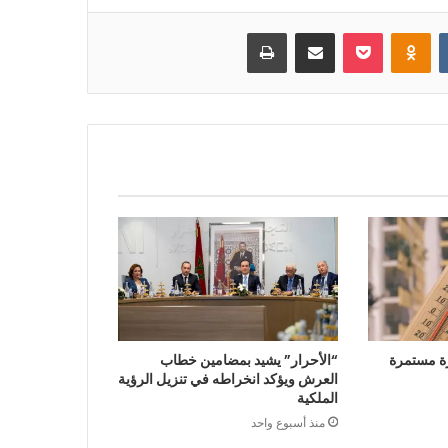
بوكيت
Odnoklassniki
مشاركة عبر البريد
طباعة
ة مستمرة
“الأحرار” يشيد بمضامين خطاب
العرش ويؤكد انخراطه في تنزيل الرؤية
الملكية
منذ أسبوع واحد