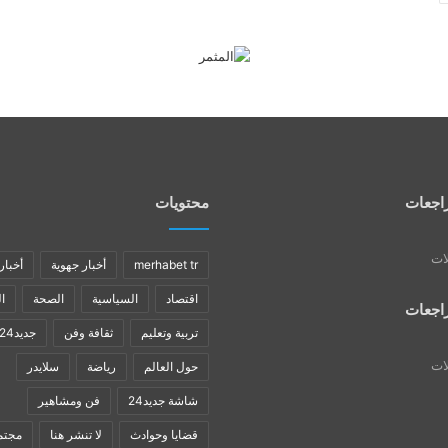
اجعات
محتويات
لات
merhabet tr
أخبار جهوية
أخبار
اقتصاد
السياسية
الصحة
ا
اجعات
تربية وتعليم
ثقافة وفن
جديد24
لات
حول العالم
رياضة
سلايدر
شاشة جديد24
فن ومشاهير
قضايا وحوادث
لا تنشر هنا
مجتم