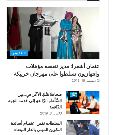
ثقافة وفن
عثمان أشقرا: مدير تنقصه مؤهلات
وانتهازيون تسلطوا على مهرجان خريبكة
ديسمبر 16, 2018
صَحافةُ هَتْكِ الأعْراضِ…مِن
السُّلْطةِ الرِّابعةِ إلى خدمة الجهة
الدّافعةِ
يناير 3, 2019
السلطات تفض اعتصام أساتذة
التكوين المهني بالدار البيضاء