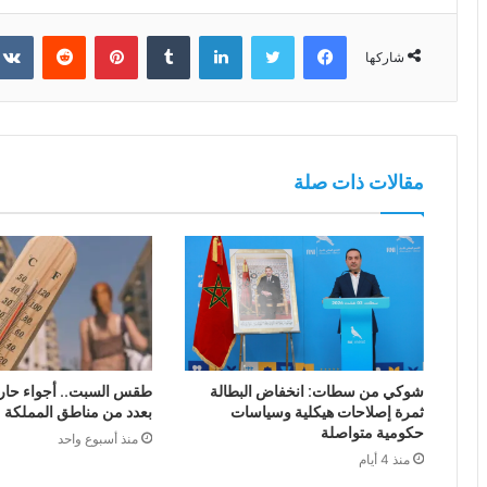
فيسبوك
تويتر
لينكدإن
بينتيريست
شاركها
مقالات ذات صلة
شوكي من سطات: انخفاض البطالة
طقس السبت.. أجواء حار
ثمرة إصلاحات هيكلية وسياسات
بعدد من مناطق المملكة
حكومية متواصلة
منذ أسبوع واحد
منذ 4 أيام