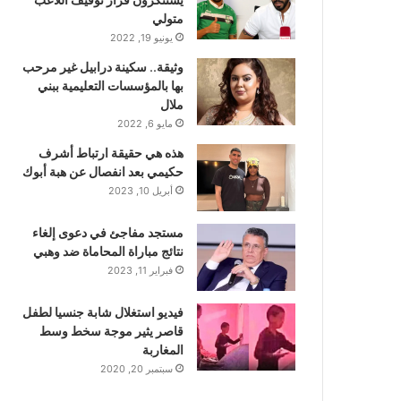
متولي
يونيو 19, 2022
وثيقة.. سكينة درابيل غير مرحب
بها بالمؤسسات التعليمية ببني
ملال
مايو 6, 2022
هذه هي حقيقة ارتباط أشرف
حكيمي بعد انفصال عن هبة أبوك
أبريل 10, 2023
مستجد مفاجئ في دعوى إلغاء
نتائج مباراة المحاماة ضد وهبي
فبراير 11, 2023
فيديو استغلال شابة جنسيا لطفل
قاصر يثير موجة سخط وسط
المغاربة
سبتمبر 20, 2020