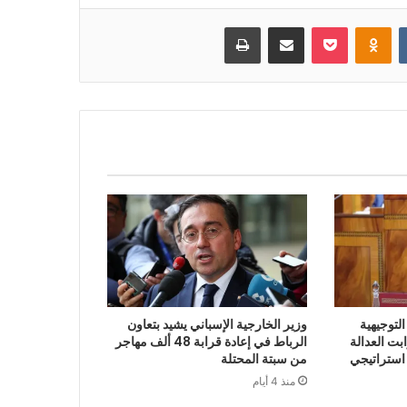
بوكيت
Odnoklassniki
مشاركة عبر البريد
طباعة
لتوجيهية
وزير الخارجية الإسباني يشيد بتعاون
 2027 أن ثوابت العدالة
الرباط في إعادة قرابة 48 ألف مهاجر
 استراتيجي
من سبتة المحتلة
منذ 4 أيام