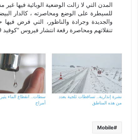
المدن التي لا زالت الوضعية الوبائية فيها غير م
للسيطرة على الوضع ومحاصرته ، كالدار البيض
والجديدة وجرادة والناظور، التي فرض فيها
تنقلاتهم ومحاصرة رقعة انتشار فيروس “كوفيد 19” التي تعرف منحى تصاعدي حاد
نشرة إنذارية.. تساقطات ثلجية بعدد
سطات.. انقطاع الماء يثير غ
من هذه المناطق
أمراح
Mobile