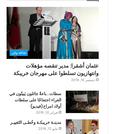
ثقافة وفن
عثمان أشقرا: مدير تنقصه مؤهلات
وانتهازيون تسلطوا على مهرجان خريبكة
ديسمبر 16, 2018
سطات…باعةٌ جائلون يَبيتُون في
العراء احتجاجًا على سلطات
أولاد امراح(فيديو)
فبراير 10, 2019
مدينـة خريبكـة وخُطـى التَغييـر
مايو 12, 2019