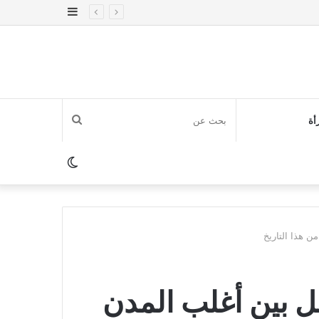
إضافة
عمود
جانبي
بحث
أة
عن
الوضع
المظلم
ن هذا التاريخ
قل بين أغلب المدن