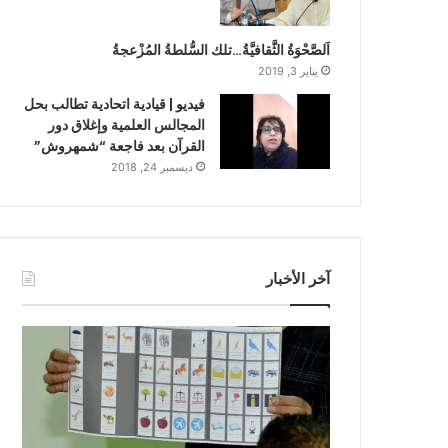
اَلصَّحْوَةُ الثَّقافيَّةُ…تلك السُّلطةُ المُزْعجةُ
يناير 3, 2019
فيديو | قيادية اتحادية تطالب بحل
المجالس العلمية وإغلاق دور
القرآن بعد فاجعة “شمهروش”
ديسمبر 24, 2018
آخر الأخبار