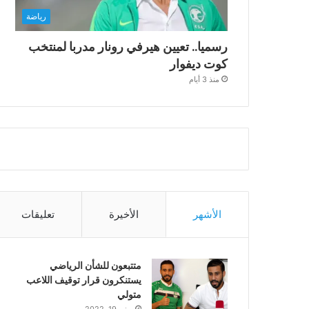
رياضة
رسميا.. تعيين هيرفي رونار مدربا لمنتخب
كوت ديفوار
منذ 3 أيام
الأشهر
الأخيرة
تعليقات
متتبعون للشأن الرياضي
يستنكرون قرار توقيف اللاعب
متولي
يونيو 19, 2022