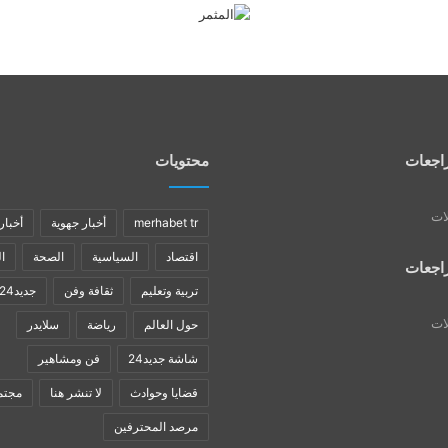
اجعات
محتويات
لات
merhabet tr
أخبار جهوية
أخبار
اقتصاد
السياسية
الصحة
ا
اجعات
تربية وتعليم
ثقافة وفن
جديد24
لات
حول العالم
رياضة
سلايدر
شاشة جديد24
فن ومشاهير
قضايا وحوادث
لا تنشر هنا
مجتم
مرصد المحترفين