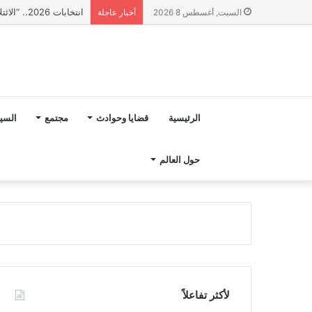
انتخابات 2026.. “الائتلاف المدني من أجل الجبل” يرفع عشرة مطالب أمام الأحزاب لإنصاف المناطق الجبلية
السبت, أغسطس 8 2026
أخبار عاجلة
الرئيسية
قضايا وحوادث
مجتمع
السي
حول العالم
لأكثر تفاعلاً