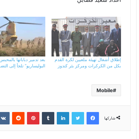
إطلاق أشغال تهيئة ملعبين لكرة القدم
بعد تدمير دباباتها بالمحب
بكل من الكركرات ومركز بئر كندوز
البوليساريو” تلجأ إلى التض
Mobile
فيسبوك
تويتر
لينكدإن
بينتيريست
شاركها