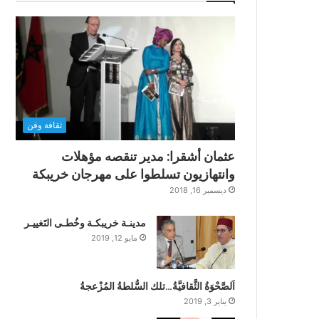
ثقافة وفن
عثمان أشقرا: مدير تنقصه مؤهلات
وانتهازيون تسلطوا على مهرجان خريبكة
ديسمبر 16, 2018
مدينـة خريبكـة وخُطـى التَغييـر
مايو 12, 2019
اَلصَّحْوَةُ الثَّقافيَّةُ…تلك السُّلطةُ المُزْعجةُ
يناير 3, 2019