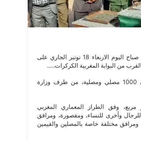
أشرف عامل اقليم آوسرد عبد الرحمان الجواهري صباح اليوم الاربعاء 18 نونبر الجاري على
لقرب من البوابة المغربية الكركرات…..
وسينجز هذا الصرح الديني، الذي سيتسع لحوالي 1000 مصلي ومصلية، من طرف وزارة
ذا المسجد على مساحة 3776 متر مربع، وفق الطراز المعماري المغربي
لرجال وأخرى للنساء، ومقصورة، ومرافق
 ومرافق مختلفة خاصة بالمصلين والقيمين