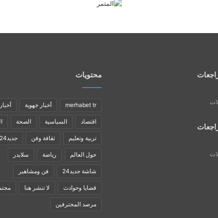
اجعات
محتويات
لات
merhabet tr
أخبار جهوية
أخبار
اقتصاد
السياسية
الصحة
ا
اجعات
تربية وتعليم
ثقافة وفن
جديد24
لات
حول العالم
رياضة
سلايدر
شاشة جديد24
فن ومشاهير
قضايا وحوادث
لا تنشر هنا
مجتم
مرصد المحترفين