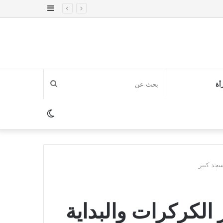
إضافة
عمود
جانبي
بحث
أة
عن
الوضع
المظلم
جد كبير‎
الكركرات والبداية