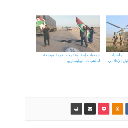
س.. “ملشيات
جمعيات إيطالية توجه ضربة موجعة
ليل الإعلامي
لملشيات البوليساريو
بوكيت
Odnoklassniki
مشاركة عبر البريد
طباعة