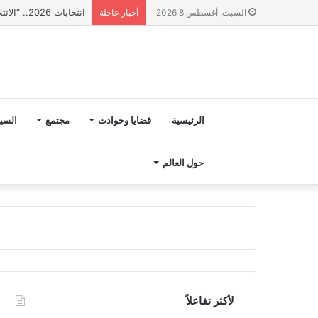
انتخابات 2026.. “الائتلاف المدني من أجل الجبل” يرفع عشرة مطالب أمام الأحزاب لإنصاف المناطق الجبلية
السبت, أغسطس 8 2026
أخبار عاجلة
الرئيسية
قضايا وحوادث
مجتمع
السي
حول العالم
لأكثر تفاعلاً