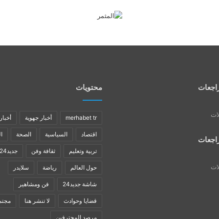
اجعات
محتويات
لات
merhabet tr
أخبار جهوية
أخبار
اقتصاد
السياسية
الصحة
ا
اجعات
تربية وتعليم
ثقافة وفن
جديد24
لات
حول العالم
رياضة
سلايدر
شاشة جديد24
فن ومشاهير
قضايا وحوادث
لا تنشر هنا
مجتم
مرصد المحترفين