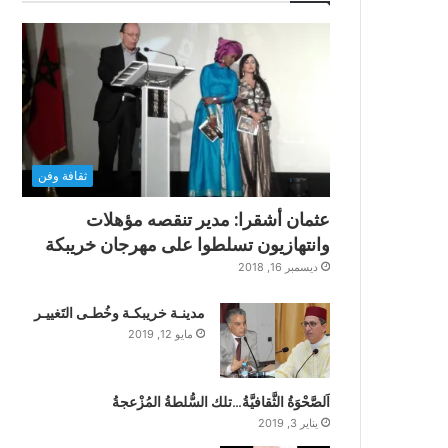
ثقافة وفن
عثمان أشقرا: مدير تنقصه مؤهلات
وانتهازيون تسلطوا على مهرجان خريبكة
ديسمبر 16, 2018
مدينـة خريبكـة وخُطـى التَغييـر
مايو 12, 2019
اَلصَّحْوَةُ الثَّقافيَّةُ…تلك السُّلطةُ المُزْعجةُ
يناير 3, 2019