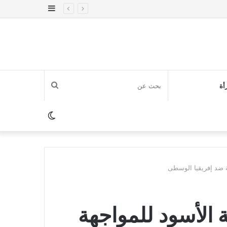
إضافة
عمود
جانبي
بحث
أة
عن
الوضع
المظلم
ة ضد إفريقيا الوسطى
الأسود للمواجهة