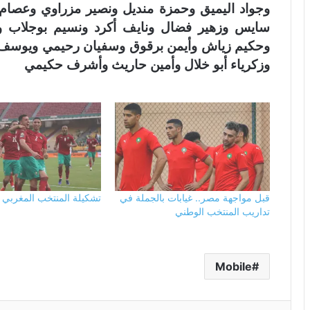
وجواد اليميق وحمزة منديل ونصير مزراوي وعصام
سايس وزهير فضال ونايف أكرد ونسيم بوجلاب و
وحكيم زياش وأيمن برقوق وسفيان رحيمي ويوسف
وزكرياء أبو خلال وأمين حاريث وأشرف حكيمي
قبل مواجهة مصر.. غيابات بالجملة في
تشكيلة المنتخب المغربي أ
تداريب المنتخب الوطني
Mobile