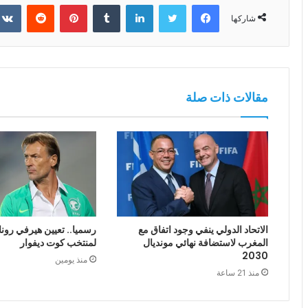
فيسبوك
تويتر
لينكدإن
بينتيريست
شاركها
مقالات ذات صلة
الاتحاد الدولي ينفي وجود اتفاق مع
رسميا.. تعيين هيرفي رونا
المغرب لاستضافة نهائي مونديال
لمنتخب كوت ديفوار
2030
منذ يومين
منذ 21 ساعة