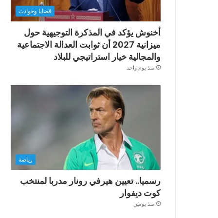
قضايا وحوادث
أخنوش يؤكد في المذكرة التوجيهية حول
ميزانية 2027 أن ثوابت العدالة الاجتماعية
والمجالية خيار استراتيجي للبلاد
منذ يوم واحد
رياضة
رسميا.. تعيين هيرفي رونار مدربا لمنتخب
كوت ديفوار
منذ يومين