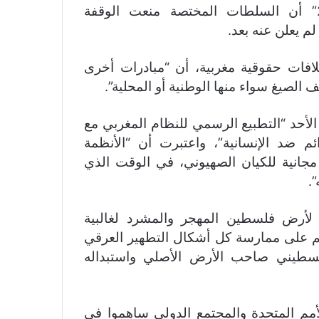
وكشف مصدر من الهيئات الحقوقية لـ”جديد24” أن السلطات المختصة منعت الوقفة
لم يعلن عنه بعد.
افات حقوقية مغربية، أن “مبادرات أخرى
الصيغ سواء منها الوطنية أو المحلية”.
الأحد “التطبيع الرسمي للنظام المغربي مع
ضد الإنسانية”، واعتبرت أن “الأنظمة
 مجانية للكيان الصهيوني، في الوقت الذي
.
لأرض فلسطين المهجر والمشرد لغالبية
ئم على ممارسة كل أشكال التطهير العرقي
سطيني صاحب الأرض الأصلي واستبداله
لأمم المتحدة والمجتمع الدولي ساهموا في