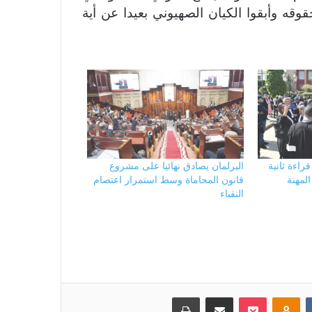
ه وأبقوا الكيان الصهيوني بعيدا عن أية
اءة ثانية
البرلمان يصادق نهائيا على مشروع
لمهنة
قانون المحاماة وسط استمرار اعتصام
النقباء
بوكيت
Odnoklassniki
مشاركة عبر البريد
طباعة