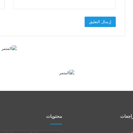
اجعات
محتويات
لات