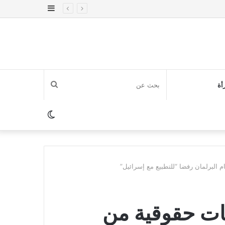
إضافة
عمود
جانبي
بحث
أة
عن
الوضع
المظلم
م البرلمان رفضا “للتطبيع مع إسرائيل”
ئات حقوقية من