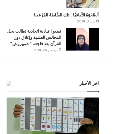
اَلصَّحْوَةُ الثَّقافيَّةُ…تلك السُّلطةُ المُزْعجةُ
يناير 3, 2019
فيديو | قيادية اتحادية تطالب بحل
المجالس العلمية وإغلاق دور
القرآن بعد فاجعة “شمهروش”
ديسمبر 24, 2018
آخر الأخبار