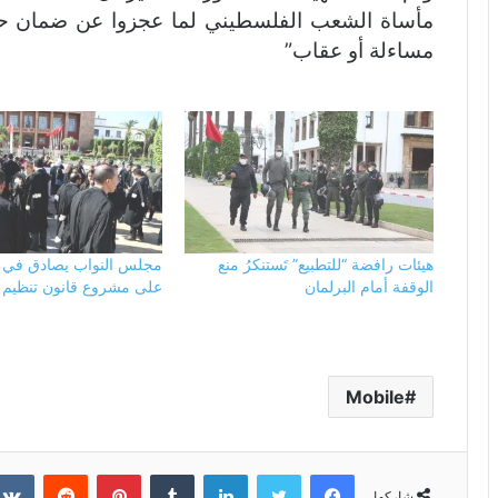
مأساة الشعب الفلسطيني لما عجزوا عن ضمان حقوق
مساءلة أو عقاب”
هيئات رافضة “للتطبيع” تَستنكرُ منع
مجلس النواب يصادق في قر
الوقفة أمام البرلمان
على مشروع قانون تنظيم ا
Mobile
فيسبوك
تويتر
لينكدإن
بينتيريست
شاركها