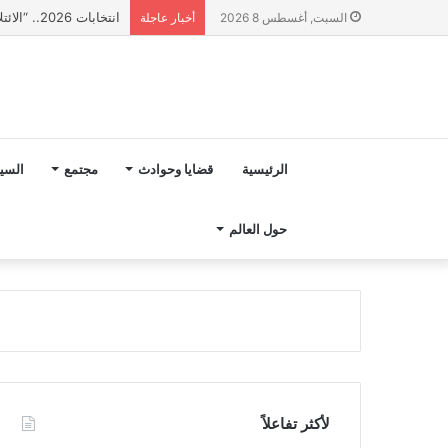
انتخابات 2026.. “الائتلاف المدني من أجل الجبل” يرفع عشرة مطالب أمام الأحزاب لإنصاف المناطق الجبلية
السبت, أغسطس 8 2026
أخبار عاجلة
الرئيسية
قضايا وحوادث
مجتمع
السي
حول العالم
لأكثر تفاعلاً