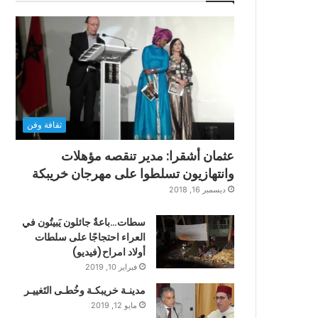
ثقافة وفن
عثمان أشقرا: مدير تنقصه مؤهلات
وانتهازيون تسلطوا على مهرجان خريبكة
ديسمبر 16, 2018
سطات…باعةٌ جائلون يَبيتُون في
العراء احتجاجًا على سلطات
أولاد امراح(فيديو)
فبراير 10, 2019
مدينـة خريبكـة وخُطـى التَغييـر
مايو 12, 2019