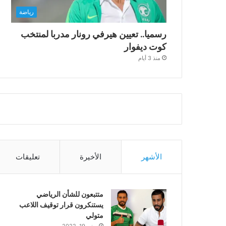
رياضة
رسميا.. تعيين هيرفي رونار مدربا لمنتخب
كوت ديفوار
منذ 3 أيام
الأشهر
الأخيرة
تعليقات
متتبعون للشأن الرياضي
يستنكرون قرار توقيف اللاعب
متولي
يونيو 19, 2022