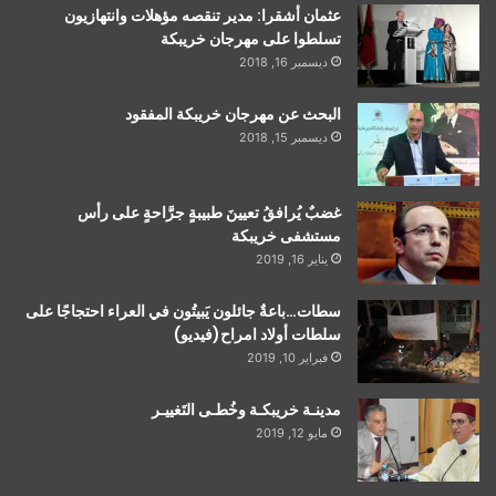
عثمان أشقرا: مدير تنقصه مؤهلات وانتهازيون
تسلطوا على مهرجان خريبكة
ديسمبر 16, 2018
البحث عن مهرجان خريبكة المفقود
ديسمبر 15, 2018
غضبٌ يُرافقُ تعيينَ طبيبةٍ جرَّاحةٍ على رأس
مستشفى خريبكة
يناير 16, 2019
سطات…باعةٌ جائلون يَبيتُون في العراء احتجاجًا على
سلطات أولاد امراح(فيديو)
فبراير 10, 2019
مدينـة خريبكـة وخُطـى التَغييـر
مايو 12, 2019