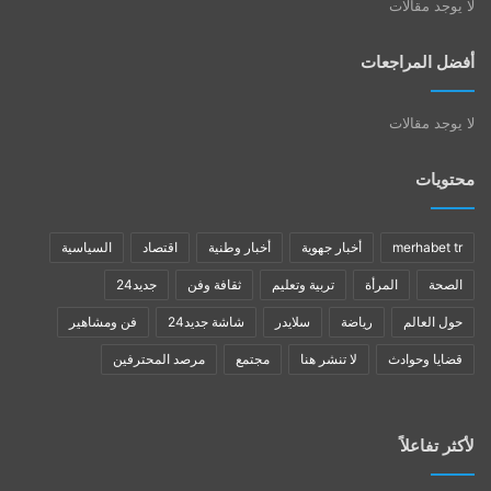
لا يوجد مقالات
أفضل المراجعات
لا يوجد مقالات
محتويات
merhabet tr
أخبار جهوية
أخبار وطنية
اقتصاد
السياسية
الصحة
المرأة
تربية وتعليم
ثقافة وفن
جديد24
حول العالم
رياضة
سلايدر
شاشة جديد24
فن ومشاهير
قضايا وحوادث
لا تنشر هنا
مجتمع
مرصد المحترفين
لأكثر تفاعلاً