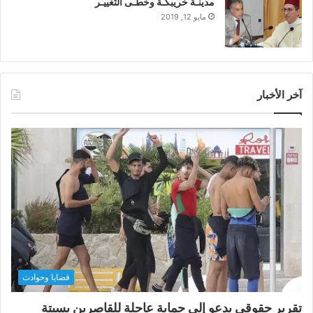
مدينـة خريبكـة وخُطـى التَغييـر
مايو 12, 2019
آخر الأخبار
قضايا وحوادث
تقرير حقوقي يدعو إلى حماية عاجلة للقاصرين بسبتة