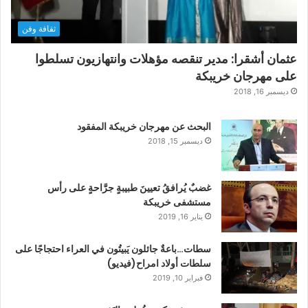
ثقافة وفن
عثمان أشقرا: مدير تنقصه مؤهلات وانتهازيون تسلطوا
على مهرجان خريبكة
ديسمبر 16, 2018
البحث عن مهرجان خريبكة المفقود
ديسمبر 15, 2018
غضبٌ يُرافقُ تعيينَ طبيبةٍ جرَّاحةٍ على رأس
مستشفى خريبكة
يناير 16, 2019
سطات…باعةٌ جائلون يَبيتُون في العراء احتجاجًا على
سلطات أولاد امراح(فيديو)
فبراير 10, 2019