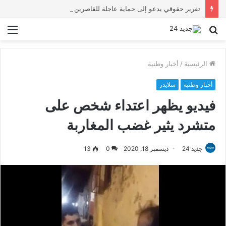
تقرير حقوقي يدعو إلى حماية عاجلة للقاصرين بسبتة ويحذر من تصاعد المخاطر والاستغلال
بحث
الق
عن
الرئيسية
/
أخبار وطنية
أخبار وطنية
سلايدر
فيديو يظهر اعتداء شخص على
متشرد يثير غضب المغاربة
جديد 24
ديسمبر 18, 2020
0
13