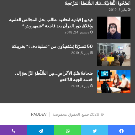
اَلصَّحْوَةُ الثَّقافيَّةُ…تلك السُّلطةُ المُزْعجةُ
يناير 3, 2019
فيديو | قيادية اتحادية تطالب بحل المجالس العلمية
وإغلاق دور القرآن بعد فاجعة “شمهروش”
ديسمبر 24, 2018
50 مُشرّدًا يَسْتَفيدُون من “عملية دفء” بخريبكة
يناير 5, 2019
صَحافةُ هَتْكِ الأعْراضِ…مِن السُّلْطةِ الرِّابعةِ إلى
خدمة الجهة الدّافعةِ
يناير 3, 2019
© 2026جميع الحقوق محفوضة |
RADDEV