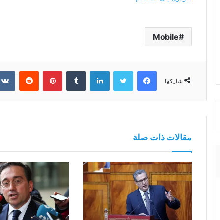
Mobile
فيسبوك
تويتر
لينكدإن
بينتيريست
شاركها
مقالات ذات صلة