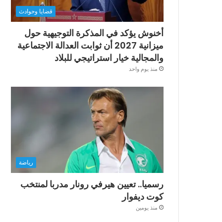
قضايا وحوادث
أخنوش يؤكد في المذكرة التوجيهية حول
ميزانية 2027 أن ثوابت العدالة الاجتماعية
والمجالية خيار استراتيجي للبلاد
منذ يوم واحد
رياضة
رسميا.. تعيين هيرفي رونار مدربا لمنتخب
كوت ديفوار
منذ يومين