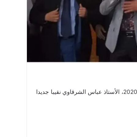
انتخب محامو هيئة بني ملال، يوم الجمعة 18 دجنبر 2020، الأستاذ عباس الشرقاوي نقيبا جديدا