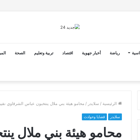
ن ثوابت العدالة الاجتماعية والمجالية خيار استراتيجي للبلاد
اسية
رياضة
أخبار جهوية
اقتصاد
تربية وتعليم
الصحة
المر
الرئيسية
/
سلايدر
/
محامو هيئة بني ملال ينتخبون عباس الشرقاوي نقيبا
سلايدر
قضايا وحوادث
محامو هيئة بني ملال ين