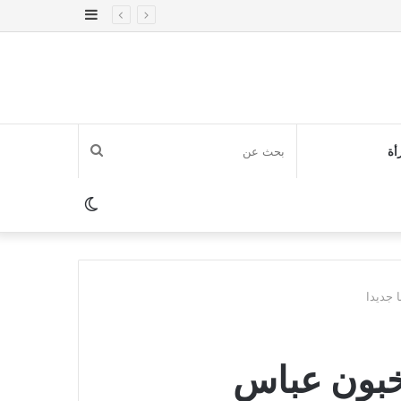
إضافة
عمود
جانبي
بحث
أة
عن
الوضع
المظلم
 جديدا
تخبون عباس