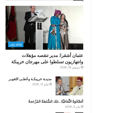
ثقافة وفن
عثمان أشقرا: مدير تنقصه مؤهلات
وانتهازيون تسلطوا على مهرجان خريبكة
ديسمبر 16, 2018
مدينـة خريبكـة وخُطـى التَغييـر
مايو 12, 2019
اَلصَّحْوَةُ الثَّقافيَّةُ…تلك السُّلطةُ المُزْعجةُ
يناير 3, 2019