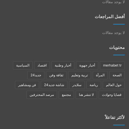
لا يوجد مقالات
أفضل المراجعات
لا يوجد مقالات
محتويات
merhabet tr
أخبار جهوية
أخبار وطنية
اقتصاد
السياسية
الصحة
المرأة
تربية وتعليم
ثقافة وفن
جديد24
حول العالم
رياضة
سلايدر
شاشة جديد24
فن ومشاهير
قضايا وحوادث
لا تنشر هنا
مجتمع
مرصد المحترفين
لأكثر تفاعلاً