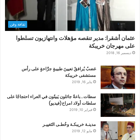
ثقافة وفن
عثمان أشقرا: مدير تنقصه مؤهلات وانتهازيون تسلطوا
على مهرجان خريبكة
ديسمبر 16, 2018
غضبٌ يُرافقُ تعيينَ طبيبةٍ جرَّاحةٍ على رأس
مستشفى خريبكة
يناير 16, 2019
سطات…باعةٌ جائلون يَبيتُون في العراء احتجاجًا على
سلطات أولاد امراح(فيديو)
فبراير 10, 2019
مدينـة خريبكـة وخُطـى التَغييـر
مايو 12, 2019