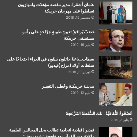
عثمان أشقرا: مدير تنقصه مؤهلات وانتهازيون
تسلطوا على مهرجان خريبكة
ديسمبر 16, 2018
غضبٌ يُرافقُ تعيينَ طبيبةٍ جرَّاحةٍ على رأس
مستشفى خريبكة
يناير 16, 2019
سطات…باعةٌ جائلون يَبيتُون في العراء احتجاجًا على
سلطات أولاد امراح(فيديو)
فبراير 10, 2019
مدينـة خريبكـة وخُطـى التَغييـر
مايو 12, 2019
اَلصَّحْوَةُ الثَّقافيَّةُ…تلك السُّلطةُ المُزْعجةُ
يناير 3, 2019
فيديو | قيادية اتحادية تطالب بحل المجالس العلمية
وإغلاق دور القرآن بعد فاجعة “شمهروش”