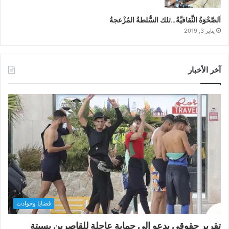
اَلصَّحْوَةُ الثَّقافيَّةُ…تلك السُّلطةُ المُزْعجةُ
يناير 3, 2019
آخر الأخبار
قضايا وحوادث
تقرير حقوقي يدعو إلى حماية عاجلة للقاصرين بسبتة