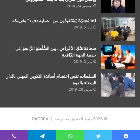
ديسمبر 24, 2018
50 مُشرّدًا يَسْتَفيدُون من “عملية دفء” بخريبكة
يناير 5, 2019
صَحافةُ هَتْكِ الأعْراضِ…مِن السُّلْطةِ الرِّابعةِ إلى
خدمة الجهة الدّافعةِ
يناير 3, 2019
السلطات تفض اعتصام أساتذة التكوين المهني بالدار
البيضاء بالقوة
مارس 26, 2019
© 2026جميع الحقوق محفوضة |
RADDEV