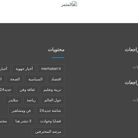
اجعات
محتويات
لات
merhabet tr
أخبار جهوية
أخبار
اقتصاد
السياسية
الصحة
ا
اجعات
تربية وتعليم
ثقافة وفن
جديد24
لات
حول العالم
رياضة
سلايدر
شاشة جديد24
فن ومشاهير
قضايا وحوادث
لا تنشر هنا
مجتم
مرصد المحترفين