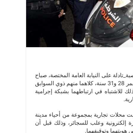
ة_تادلة على النيابة العامة المختصة، صباح
أمس الثلاثاء 12 يناير الجاري، شخصين يبلغان من العمر 28 و31 سنة، كلاهما منهم ذوي السوابق
لك للاشتباه في ارتباطهما بشبكة إجرامية
ية.
ت محلات تجارية بمجموعة من أحياء مدينة
زة إلكترونية وعلب للسجائر، وذلك قبل أن
 هويتهما وتوقيفهما.