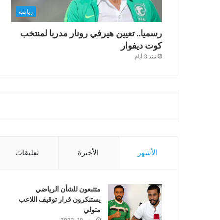
رياضة
رسميا.. تعيين هيرفي رونار مدربا لمنتخب
كوت ديفوار
منذ 3 أيام
الأشهر
الأخيرة
تعليقات
متتبعون للشأن الرياضي
يستنكرون قرار توقيف اللاعب
متولي
يونيو 19, 2022