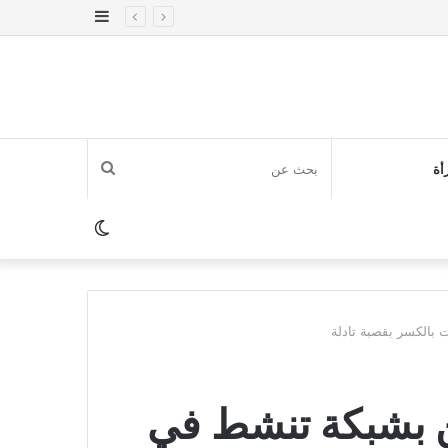
إضافة
عمود
جانبي
بحث
أة
عن
الوضع
المظلم
بالكسر بقصبة تادلة
 بشبكة تنشط في