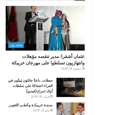
ثقافة وفن
عثمان أشقرا: مدير تنقصه مؤهلات
وانتهازيون تسلطوا على مهرجان خريبكة
ديسمبر 16, 2018
سطات…باعةٌ جائلون يَبيتُون في
العراء احتجاجًا على سلطات
أولاد امراح(فيديو)
فبراير 10, 2019
مدينـة خريبكـة وخُطـى التَغييـر
مايو 12, 2019