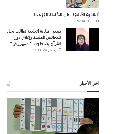
اَلصَّحْوَةُ الثَّقافيَّةُ…تلك السُّلطةُ المُزْعجةُ
يناير 3, 2019
فيديو | قيادية اتحادية تطالب بحل
المجالس العلمية وإغلاق دور
القرآن بعد فاجعة “شمهروش”
ديسمبر 24, 2018
آخر الأخبار