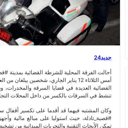
جديد24
أحالت الفرقة المحلية للشرطة القضائية بمدينة #قصب
القضائية العديدة في قضايا السرقة والمخدرات، وذ
تنشط في السرقات بالكسر من داخل المحلات التجار
وكان المشتبه فيهما قد أقدما على تكسير أقفال س
#قصبة_تادلة، حيث استوليا على مبالغ مالية وأجه
تمكن الأبحاث التقنية والتحريات الميدانية من تشخيص