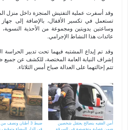
وقد أسفرت عملية التفتيش المنجزة داخل منزل الم
تستعمل في تكسير الأقفال، بالإضافة إلى جهاز 
وساعتين يدويتين ومجموعة من الأحذية النسوية، 
عائدات هذا النشاط الإجرامي.
وقد تم إيداع المشتبه فيهما تحت تدبير الحراسة
إشراف النيابة العامة المختصة، للكشف عن جميع 
تتم إحالتهما على العدالة صباح أمس الثلاثاء.
أمن الفقيه بنصالح يعتقل شخصين
ضبط 3 أطنان ونصف من
ضمن عصابة متخصصة في السرقة
في الدار البيضاء وتوقيف