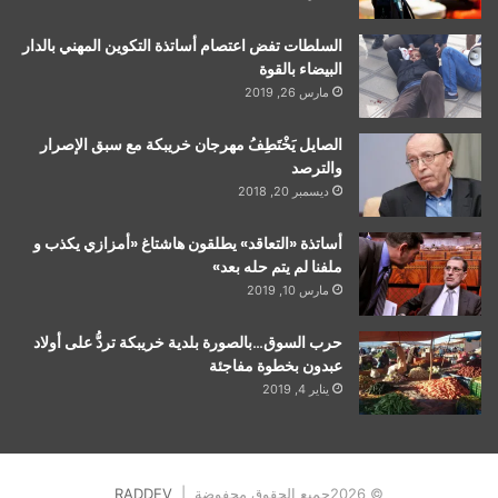
السلطات تفض اعتصام أساتذة التكوين المهني بالدار
البيضاء بالقوة
مارس 26, 2019
الصايل يَخْتَطِفُ مهرجان خريبكة مع سبق الإصرار
والترصد
ديسمبر 20, 2018
أساتذة «التعاقد» يطلقون هاشتاغ «أمزازي يكذب و
ملفنا لم يتم حله بعد»
مارس 10, 2019
حرب السوق…بالصورة بلدية خريبكة تردُّ على أولاد
عبدون بخطوة مفاجئة
يناير 4, 2019
© 2026جميع الحقوق محفوضة |
RADDEV