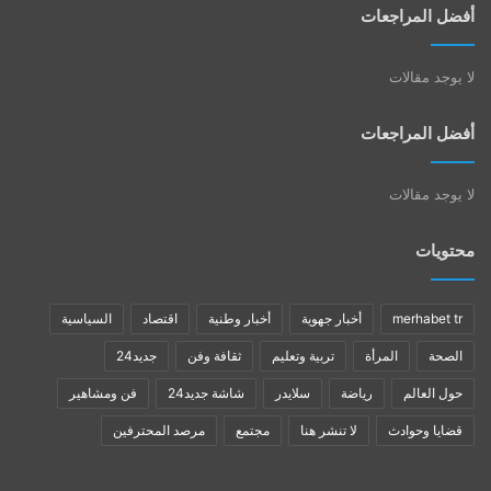
أفضل المراجعات
لا يوجد مقالات
أفضل المراجعات
لا يوجد مقالات
محتويات
merhabet tr
أخبار جهوية
أخبار وطنية
اقتصاد
السياسية
الصحة
المرأة
تربية وتعليم
ثقافة وفن
جديد24
حول العالم
رياضة
سلايدر
شاشة جديد24
فن ومشاهير
قضايا وحوادث
لا تنشر هنا
مجتمع
مرصد المحترفين