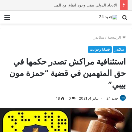
الاتحاد الدولي ينفي وجود اتفاق مع المغرب لاستضافة نهائي مونديال 2030
بحث
الق
عن
الرئيسية
/
سلايدر
سلايدر
قضايا وحوادث
استئنافية مراكش تصدر حكمها في
حق المتهمين في قضية “حمزة مون
بيبي”
جديد 24
يناير 4, 2021
0
18