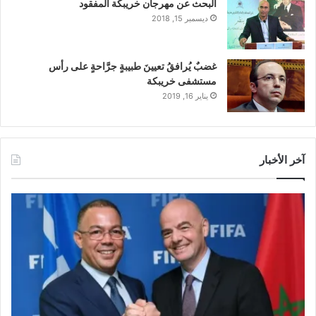
البحث عن مهرجان خريبكة المفقود
ديسمبر 15, 2018
غضبٌ يُرافقُ تعيينَ طبيبةٍ جرَّاحةٍ على رأس
مستشفى خريبكة
يناير 16, 2019
آخر الأخبار