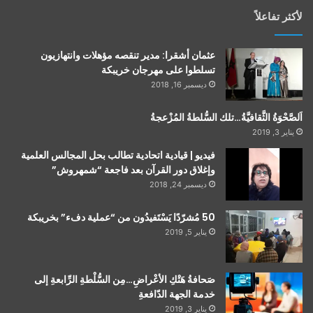
لأكثر تفاعلاً
عثمان أشقرا: مدير تنقصه مؤهلات وانتهازيون
تسلطوا على مهرجان خريبكة
ديسمبر 16, 2018
اَلصَّحْوَةُ الثَّقافيَّةُ…تلك السُّلطةُ المُزْعجةُ
يناير 3, 2019
فيديو | قيادية اتحادية تطالب بحل المجالس العلمية
وإغلاق دور القرآن بعد فاجعة “شمهروش”
ديسمبر 24, 2018
50 مُشرّدًا يَسْتَفيدُون من “عملية دفء” بخريبكة
يناير 5, 2019
صَحافةُ هَتْكِ الأعْراضِ…مِن السُّلْطةِ الرِّابعةِ إلى
خدمة الجهة الدّافعةِ
يناير 3, 2019