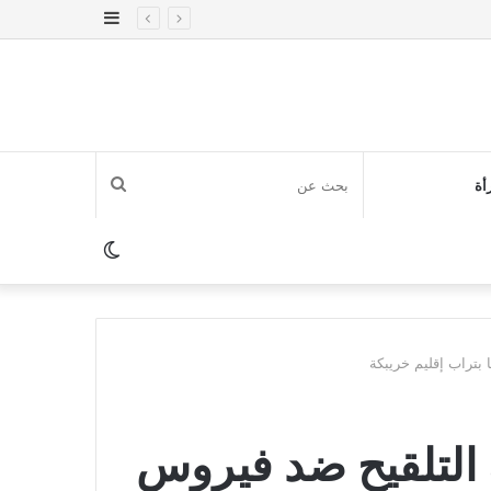
إضافة
عمود
جانبي
بحث
أة
عن
الوضع
المظلم
 بتراب إقليم خريبكة
ة التلقيح ضد فيروس