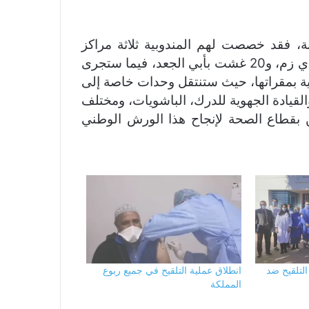
الأشخاص الذين تتجاوز أعمارهم 75 سنة، فقد خصصت لهم المندوبية ثلاثة مراكز
صحية وهي مستوصف ياسمينة بخريبكة، والفتح بوادي زم، و20 غشت بأبي الجعد، فيما ستجرى
ية بمقراتها، حيث ستنتقل وحدات خاصة إلى
القيادة الجهوية للدرك، الباشويات، ومختلف
لين بقطاع الصحة لإنجاح هذا الورش الوطني
التلقيح ضد
انطلاق عملية التلقيح في جميع ربوع
المملكة