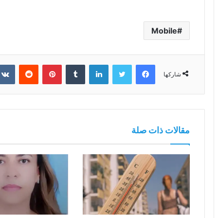
Mobile
فيسبوك
تويتر
لينكدإن
بينتيريست
شاركها
مقالات ذات صلة