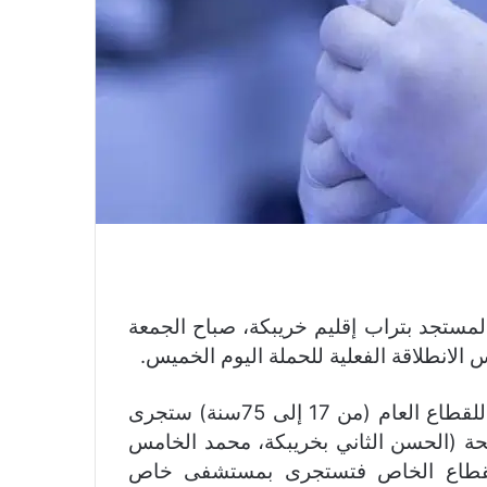
لمستجد بتراب إقليم خريبكة، صباح الجمعة
وذكرت مصادر “جديد24” أن عملية التلقيح بالنسبة للقطاع العام (من 17 إلى 75سنة) ستجرى
لصحة (الحسن الثاني بخريبكة، محمد الخامس
بالقطاع الخاص فتستجرى بمستشفى خاص