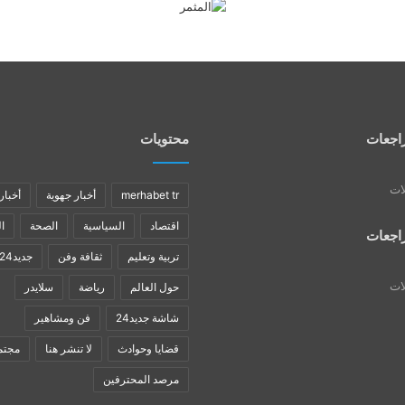
اجعات
محتويات
لات
merhabet tr
أخبار جهوية
أخبار
اقتصاد
السياسية
الصحة
ا
اجعات
تربية وتعليم
ثقافة وفن
جديد24
لات
حول العالم
رياضة
سلايدر
شاشة جديد24
فن ومشاهير
قضايا وحوادث
لا تنشر هنا
مجتم
مرصد المحترفين