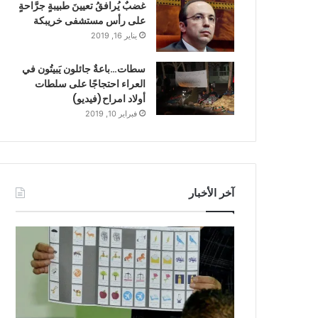
غضبٌ يُرافقُ تعيينَ طبيبةٍ جرَّاحةٍ
على رأس مستشفى خريبكة
يناير 16, 2019
سطات…باعةٌ جائلون يَبيتُون في
العراء احتجاجًا على سلطات
أولاد امراح(فيديو)
فبراير 10, 2019
آخر الأخبار