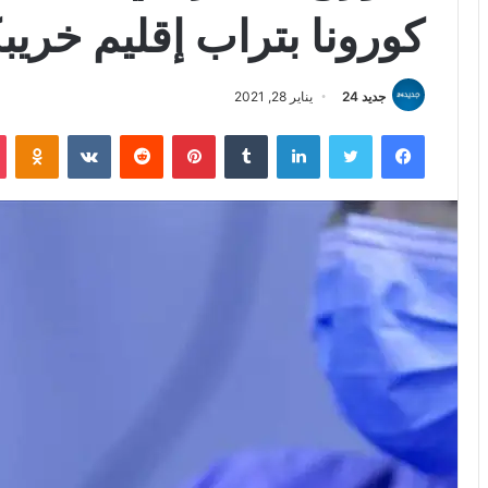
كورونا بتراب إقليم خريب
جديد 24
يناير 28, 2021
فيسبوك
تويتر
لينكدإن
بينتيريست
iki