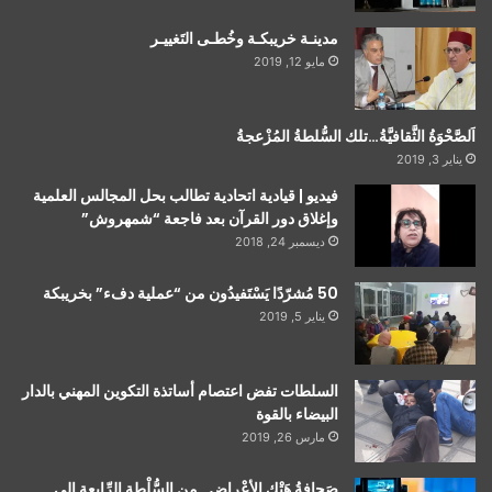
مدينـة خريبكـة وخُطـى التَغييـر
مايو 12, 2019
اَلصَّحْوَةُ الثَّقافيَّةُ…تلك السُّلطةُ المُزْعجةُ
يناير 3, 2019
فيديو | قيادية اتحادية تطالب بحل المجالس العلمية
وإغلاق دور القرآن بعد فاجعة “شمهروش”
ديسمبر 24, 2018
50 مُشرّدًا يَسْتَفيدُون من “عملية دفء” بخريبكة
يناير 5, 2019
السلطات تفض اعتصام أساتذة التكوين المهني بالدار
البيضاء بالقوة
مارس 26, 2019
صَحافةُ هَتْكِ الأعْراضِ…مِن السُّلْطةِ الرِّابعةِ إلى