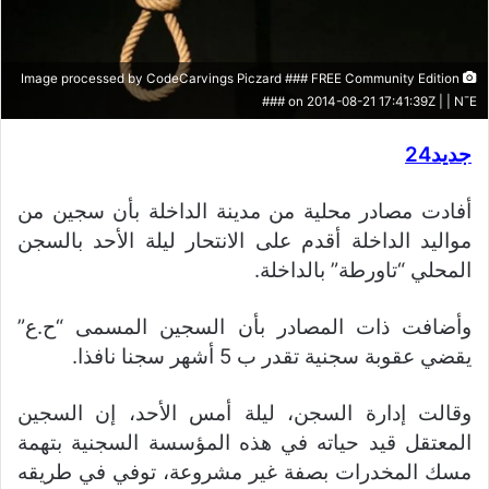
Image processed by CodeCarvings Piczard ### FREE Community Edition
### on 2014-08-21 17:41:39Z | | N¯E
جديد24
أفادت مصادر محلية من مدينة الداخلة بأن سجين من
مواليد الداخلة أقدم على الانتحار ليلة الأحد بالسجن
المحلي “تاورطة” بالداخلة.
وأضافت ذات المصادر بأن السجين المسمى “ح.ع”
يقضي عقوبة سجنية تقدر ب 5 أشهر سجنا نافذا.
وقالت إدارة السجن، ليلة أمس الأحد، إن السجين
المعتقل قيد حياته في هذه المؤسسة السجنية بتهمة
مسك المخدرات بصفة غير مشروعة، توفي في طريقه