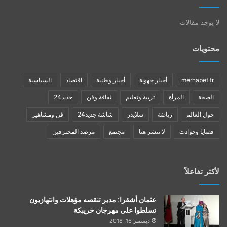
لا يوجد مقالات
محتويات
merhabet tr
أخبار جهوية
أخبار وطنية
اقتصاد
السياسية
الصحة
المرأة
تربية وتعليم
ثقافة وفن
جديد24
حول العالم
رياضة
سلايدر
شاشة جديد24
فن ومشاهير
قضايا وحوادث
لا تنشر هنا
مجتمع
مرصد المحترفين
لأكثر تفاعلاً
عثمان أشقرا: مدير تنقصه مؤهلات وانتهازيون
تسلطوا على مهرجان خريبكة
ديسمبر 16, 2018