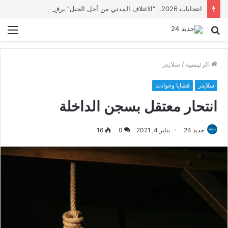
انتخابات 2026.. “الائتلاف المدني من أجل الجبل” يرفع عشرة مطالب أمام الأحزاب لإنصاف المناطق الجبلية
بحث
الق
عن
الرئيسية
/
سلايدر
سلايدر
قضايا وحوادث
انتحار معتقل بسجن الداخلة
جديد 24
يناير 4, 2021
0
16