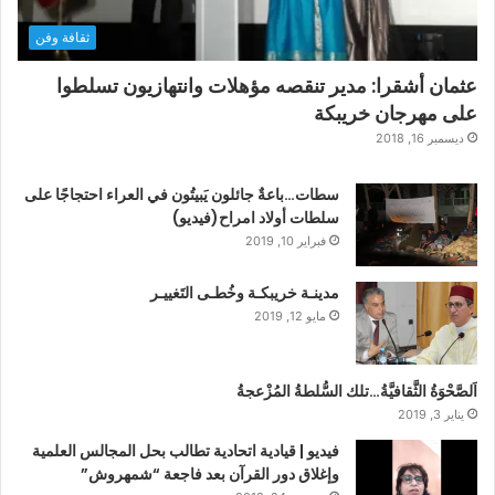
ثقافة وفن
عثمان أشقرا: مدير تنقصه مؤهلات وانتهازيون تسلطوا
على مهرجان خريبكة
ديسمبر 16, 2018
سطات…باعةٌ جائلون يَبيتُون في العراء احتجاجًا على
سلطات أولاد امراح(فيديو)
فبراير 10, 2019
مدينـة خريبكـة وخُطـى التَغييـر
مايو 12, 2019
اَلصَّحْوَةُ الثَّقافيَّةُ…تلك السُّلطةُ المُزْعجةُ
يناير 3, 2019
فيديو | قيادية اتحادية تطالب بحل المجالس العلمية
وإغلاق دور القرآن بعد فاجعة “شمهروش”