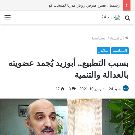
رسميا.. تعيين هيرفي رونار مدربا لمنتخب كوت ديفوار
بحث
الق
عن
الرئيسية
/
السياسية
السياسية
سلايدر
بسبب التطبيع.. أبوزيد يُجمد عضويته
بالعدالة والتنمية
جديد 24
يناير 19, 2021
0
17