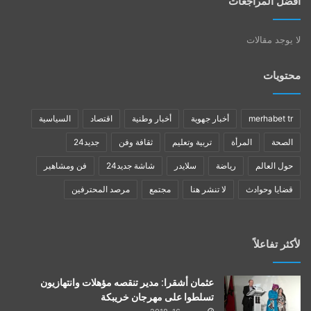
أفضل المراجعات
لا يوجد مقالات
محتويات
merhabet tr
أخبار جهوية
أخبار وطنية
اقتصاد
السياسية
الصحة
المرأة
تربية وتعليم
ثقافة وفن
جديد24
حول العالم
رياضة
سلايدر
شاشة جديد24
فن ومشاهير
قضايا وحوادث
لا تنشر هنا
مجتمع
مرصد المحترفين
لأكثر تفاعلاً
عثمان أشقرا: مدير تنقصه مؤهلات وانتهازيون
تسلطوا على مهرجان خريبكة