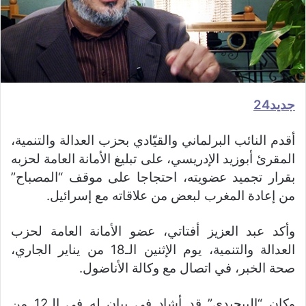
جديد24
أقدم النائب البرلماني والقيّادي بحزب العدالة والتنمية،
المقرئ أبوزيد الإدريسي، على تبليغ الأمانة العامة لحزبه
بقرار تجميد عضويته، احتجاجا على موقف “المصباح”
من إعادة المغرب لبعض من علاقاته مع إسرائيل.
وأكد عبد العزيز أفتاتي، عضو الأمانة العامة لحزب
العدالة والتنمية، يوم الإثنين الـ18 من يناير الجاري،
صحة الخبر، في اتصال مع وكالة الأناضول.
وكان “البيجيدي” قد أشاد في بيان له في الـ12 من