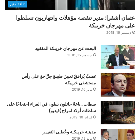
ثقافة وفن
عثمان أشقرا: مدير تنقصه مؤهلات وانتهازيون تسلطوا
على مهرجان خريبكة
ديسمبر 16, 2018
البحث عن مهرجان خريبكة المفقود
ديسمبر 15, 2018
غضبٌ يُرافقُ تعيينَ طبيبةٍ جرَّاحةٍ على رأس
مستشفى خريبكة
يناير 16, 2019
سطات…باعةٌ جائلون يَبيتُون في العراء احتجاجًا على
سلطات أولاد امراح(فيديو)
فبراير 10, 2019
مدينـة خريبكـة وخُطـى التَغييـر
مايو 12, 2019