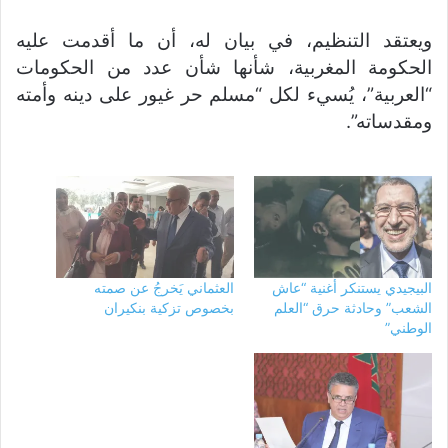
ويعتقد التنظيم، في بيان له، أن ما أقدمت عليه
الحكومة المغربية، شأنها شأن عدد من الحكومات
“العربية”، يُسيء لكل “مسلم حر غيور على دينه وأمته
ومقدساته”.
البيجيدي يستنكر أغنية “عاش
العثماني يَخرجُ عن صمته
الشعب” وحادثة حرق “العلم
بخصوص تزكية بنكيران
الوطني”