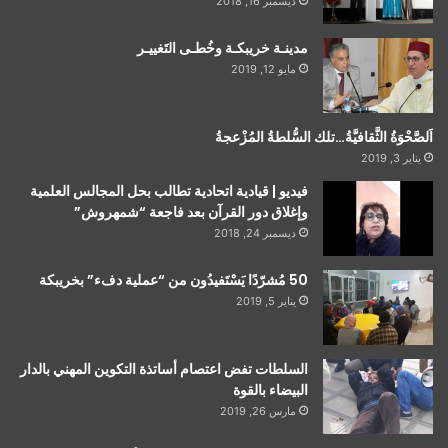
ديسمبر 16, 2018
مدينـة خريبكـة وخُطـى التَغييـر
مايو 12, 2019
اَلصَّحْوَةُ الثَّقافيَّةُ…تلك السُّلطةُ المُزْعجةُ
يناير 3, 2019
فيديو | قيادية اتحادية تطالب بحل المجالس العلمية
وإغلاق دور القرآن بعد فاجعة “شمهروش”
ديسمبر 24, 2018
50 مُشرّدًا يَسْتَفيدُون من “عملية دفء” بخريبكة
يناير 5, 2019
السلطات تفض اعتصام أساتذة التكوين المهني بالدار
البيضاء بالقوة
مارس 26, 2019