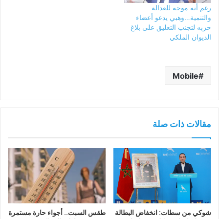
رغم أنه موجه للعدالة
والتنمية…وهبي يدعو أعضاء
حزبه لتجنب التعليق على بلاغ
الديوان الملكي
Mobile
مقالات ذات صلة
شوكي من سطات: انخفاض البطالة
طقس السبت.. أجواء حارة مستمرة