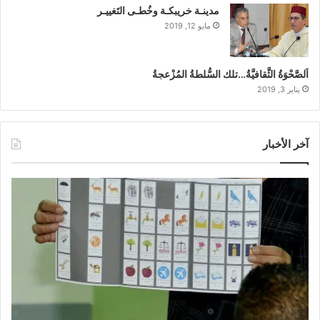
مدينـة خريبكـة وخُطـى التَغييـر
مايو 12, 2019
اَلصَّحْوَةُ الثَّقافيَّةُ…تلك السُّلطةُ المُزْعجةُ
يناير 3, 2019
آخر الأخبار