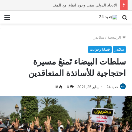
الاتحاد الدولي ينفي وجود اتفاق مع المغرب لاستضافة نهائي مونديال 2030
بحث
الق
عن
الرئيسية
/
سلايدر
سلايدر
قضايا وحوادث
سلطات البيضاء تَمنعُ مسيرة
احتجاجية للأساتذة المتعاقدين
جديد 24
يناير 25, 2021
0
18