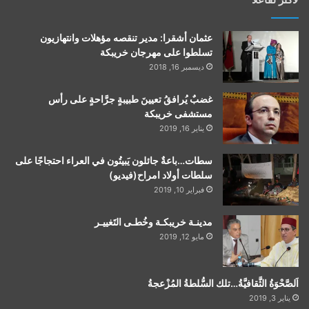
عثمان أشقرا: مدير تنقصه مؤهلات وانتهازيون
تسلطوا على مهرجان خريبكة
ديسمبر 16, 2018
غضبٌ يُرافقُ تعيينَ طبيبةٍ جرَّاحةٍ على رأس
مستشفى خريبكة
يناير 16, 2019
سطات…باعةٌ جائلون يَبيتُون في العراء احتجاجًا على
سلطات أولاد امراح(فيديو)
فبراير 10, 2019
مدينـة خريبكـة وخُطـى التَغييـر
مايو 12, 2019
اَلصَّحْوَةُ الثَّقافيَّةُ…تلك السُّلطةُ المُزْعجةُ
يناير 3, 2019