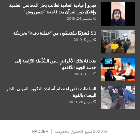
فيديو | قيادية اتحادية تطالب بحل المجالس العلمية
وإغلاق دور القرآن بعد فاجعة “شمهروش”
ديسمبر 24, 2018
50 مُشرّدًا يَسْتَفيدُون من “عملية دفء” بخريبكة
يناير 5, 2019
صَحافةُ هَتْكِ الأعْراضِ…مِن السُّلْطةِ الرِّابعةِ إلى
خدمة الجهة الدّافعةِ
يناير 3, 2019
السلطات تفض اعتصام أساتذة التكوين المهني بالدار
البيضاء بالقوة
مارس 26, 2019
© 2026جميع الحقوق محفوضة |
RADDEV