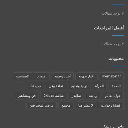
لا يوجد مقالات
أفضل المراجعات
لا يوجد مقالات
محتويات
merhabet tr
أخبار جهوية
أخبار وطنية
اقتصاد
السياسية
الصحة
المرأة
تربية وتعليم
ثقافة وفن
جديد24
حول العالم
رياضة
سلايدر
شاشة جديد24
فن ومشاهير
قضايا وحوادث
لا تنشر هنا
مجتمع
مرصد المحترفين
لأكثر تفاعلاً