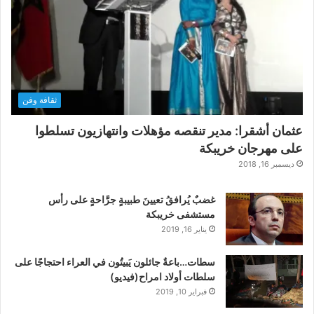
ثقافة وفن
عثمان أشقرا: مدير تنقصه مؤهلات وانتهازيون تسلطوا
على مهرجان خريبكة
ديسمبر 16, 2018
غضبٌ يُرافقُ تعيينَ طبيبةٍ جرَّاحةٍ على رأس
مستشفى خريبكة
يناير 16, 2019
سطات…باعةٌ جائلون يَبيتُون في العراء احتجاجًا على
سلطات أولاد امراح(فيديو)
فبراير 10, 2019