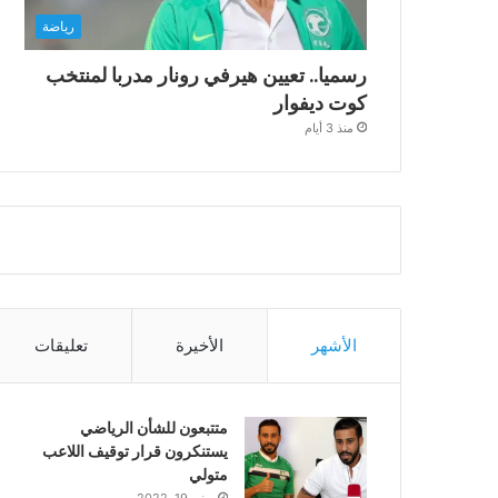
رياضة
رسميا.. تعيين هيرفي رونار مدربا لمنتخب
كوت ديفوار
منذ 3 أيام
الأشهر
الأخيرة
تعليقات
متتبعون للشأن الرياضي
يستنكرون قرار توقيف اللاعب
متولي
يونيو 19, 2022