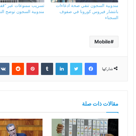
مندوبية السجون تنفي صحة ادعاءات
تسريب ممنوعات عبر “قفة ا
بانتشار فيروس كورونا في صفوف
مندوبية السجون توضح الت
السجناء
Mobile
فيسبوك
تويتر
لينكدإن
بينتيريست
شاركها
مقالات ذات صلة