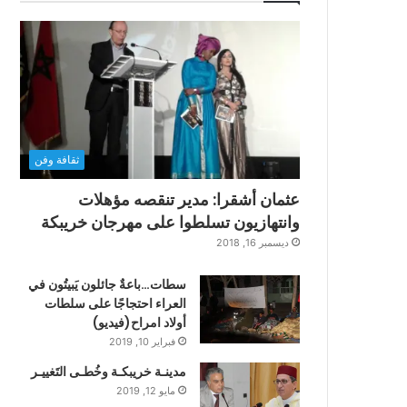
ثقافة وفن
عثمان أشقرا: مدير تنقصه مؤهلات
وانتهازيون تسلطوا على مهرجان خريبكة
ديسمبر 16, 2018
سطات…باعةٌ جائلون يَبيتُون في
العراء احتجاجًا على سلطات
أولاد امراح(فيديو)
فبراير 10, 2019
مدينـة خريبكـة وخُطـى التَغييـر
مايو 12, 2019