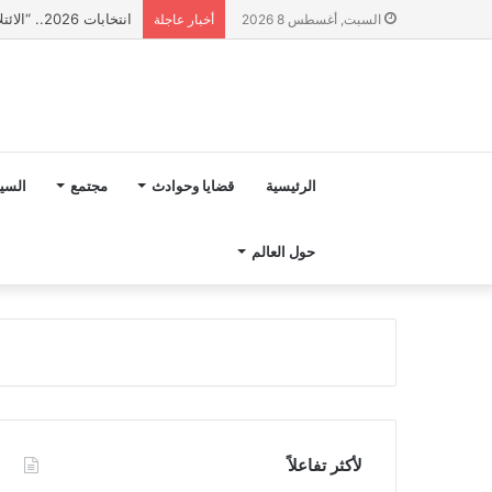
انتخابات 2026.. “الائتلاف المدني من أجل الجبل” يرفع عشرة مطالب أمام الأحزاب لإنصاف المناطق الجبلية
السبت, أغسطس 8 2026
أخبار عاجلة
الرئيسية
قضايا وحوادث
مجتمع
السي
حول العالم
لأكثر تفاعلاً