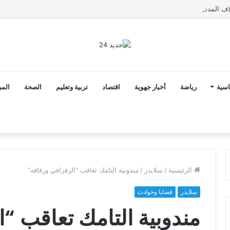
اسية
رياضة
أخبار جهوية
اقتصاد
تربية وتعليم
الصحة
المر
الرئيسية
/
سلايدر
/
مندوبية التامك تعاقب “الزفزافي ورفاقه”
سلايدر
قضايا وحوادث
مندوبية التامك تعاقب “