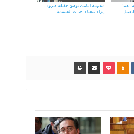
لعيد”..
مندوبية التامك توضح حقيقة ظروف
فاصيل
إيواء سجناء أحداث الحسيمة
بوكيت
Odnoklassniki
مشاركة عبر البريد
طباعة