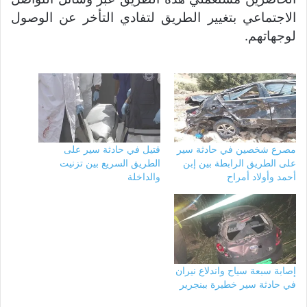
الاجتماعي بتغيير الطريق لتفادي التأخر عن الوصول
لوجهاتهم.
مصرع شخصين في حادثة سير
قتيل في حادثة سير على
على الطريق الرابطة بين إبن
الطريق السريع بين تزنيت
أحمد وأولاد أمراح
والداخلة
إصابة سبعة سياح واندلاع نيران
في حادثة سير خطيرة ببنجرير