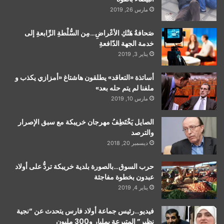
مارس 26, 2019
صَحافةُ هَتْكِ الأعْراضِ…مِن السُّلْطةِ الرِّابعةِ إلى
خدمة الجهة الدّافعةِ
يناير 3, 2019
أساتذة «التعاقد» يطلقون هاشتاغ «أمزازي يكذب و
ملفنا لم يتم حله بعد»
مارس 10, 2019
الصايل يَخْتَطِفُ مهرجان خريبكة مع سبق الإصرار
والترصد
ديسمبر 20, 2018
حرب السوق…بالصورة بلدية خريبكة تردُّ على أولاد
عبدون بخطوة مفاجئة
يناير 4, 2019
فيديو…رئيس جماعة أولاد فارس يتحدث عن “نجية
نظير” المتبرعة بمليار و300 مليون