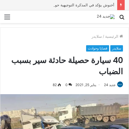
أخنوش يؤكد في المذكرة التوجيهية حول ميزانية 2027 أن ثوابت العدالة الاجتماعية والمجالية خيار استراتيجي للبلاد
بحث
الق
عن
الرئيسية
/
سلايدر
سلايدر
قضايا وحوادث
40 سيارة حصيلة حادثة سير بسبب
الضباب
جديد 24
يناير 25, 2021
0
82