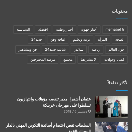
محتويات
merhabet tr
أخبار جهوية
أخبار وطنية
اقتصاد
السياسية
الصحة
المرأة
تربية وتعليم
ثقافة وفن
جديد24
حول العالم
رياضة
سلايدر
شاشة جديد24
فن ومشاهير
قضايا وحوادث
لا تنشر هنا
مجتمع
مرصد المحترفين
لأكثر تفاعلاً
عثمان أشقرا: مدير تنقصه مؤهلات وانتهازيون
تسلطوا على مهرجان خريبكة
ديسمبر 16, 2018
السلطات تفض اعتصام أساتذة التكوين المهني بالدار
البيضاء بالقوة