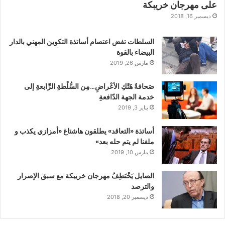
على مهرجان خريبكة
ديسمبر 16, 2018
السلطات تفض اعتصام أساتذة التكوين المهني بالدار
البيضاء بالقوة
مارس 26, 2019
صَحافةُ هَتْكِ الأعْراضِ…مِن السُّلْطةِ الرِّابعةِ إلى
خدمة الجهة الدّافعةِ
يناير 3, 2019
أساتذة «التعاقد» يطلقون هاشتاغ «أمزازي يكذب و
ملفنا لم يتم حله بعد»
مارس 10, 2019
الصايل يَخْتَطِفُ مهرجان خريبكة مع سبق الإصرار
والترصد
ديسمبر 20, 2018