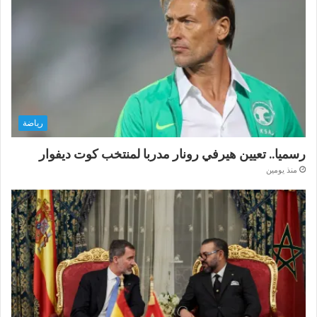
رياضة
رسميا.. تعيين هيرفي رونار مدربا لمنتخب كوت ديفوار
منذ يومين