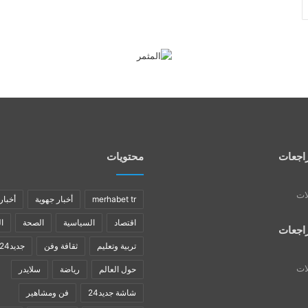
اجعات
محتويات
لات
merhabet tr
أخبار جهوية
أخبار
اقتصاد
السياسية
الصحة
ا
اجعات
تربية وتعليم
ثقافة وفن
جديد24
لات
حول العالم
رياضة
سلايدر
شاشة جديد24
فن ومشاهير