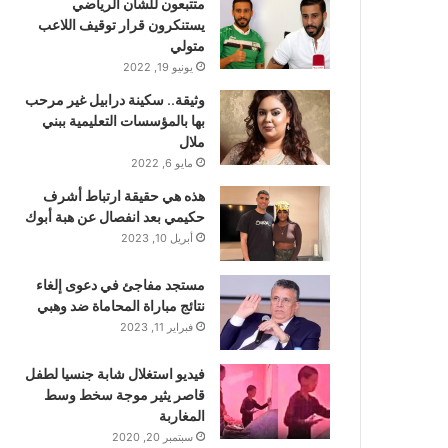
متتبعون للشأن الرياضي
يستنكرون قرار توقيف اللاعب
متولي
يونيو 19, 2022
وثيقة.. سكينة درابيل غير مرحب
بها بالمؤسسات التعليمية ببني
ملال
مايو 6, 2022
هذه هي حقيقة ارتباط أشرف
حكيمي بعد انفصال عن هبة أبوك
أبريل 10, 2023
مستجد مفاجئ في دعوى إلغاء
نتائج مباراة المحاماة ضد وهبي
فبراير 11, 2023
فيديو استغلال شابة جنسيا لطفل
قاصر يثير موجة سخط وسط
المغاربة
سبتمبر 20, 2020