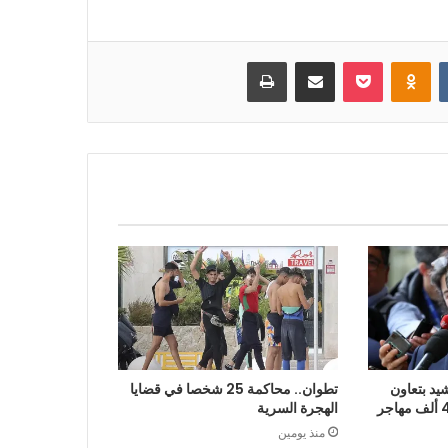
بوكيت
Odnoklassniki
مشاركة عبر البريد
طباعة
يد بتعاون
تطوان.. محاكمة 25 شخصا في قضايا
الرباط في إعادة قرابة 48 ألف مهاجر
الهجرة السرية
منذ يومين