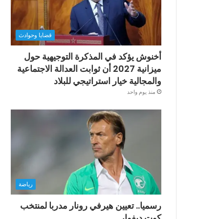
قضايا وحوادث
أخنوش يؤكد في المذكرة التوجيهية حول
ميزانية 2027 أن ثوابت العدالة الاجتماعية
والمجالية خيار استراتيجي للبلاد
منذ يوم واحد
رياضة
رسميا.. تعيين هيرفي رونار مدربا لمنتخب
كوت ديفوار