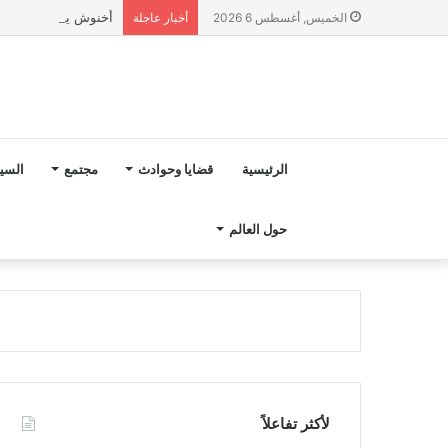
أخنوش يؤكد في المذكرة التوجيهية حول ميزانية 027
الخميس, أغسطس 6 2026
أخبار عاجلة
الرئيسية
قضايا وحوادث
مجتمع
السي
حول العالم
لأكثر تفاعلاً