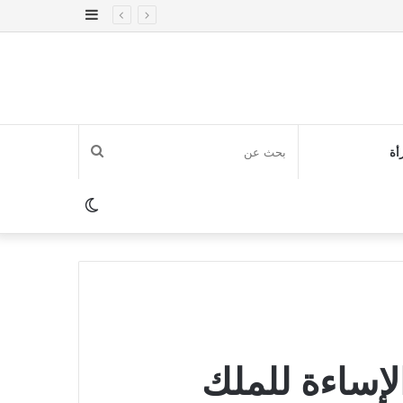
إضافة
عمود
جانبي
بحث
أة
عن
الوضع
المظلم
الإساءة للملك