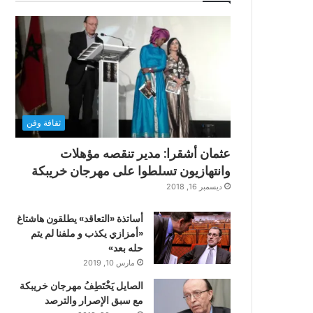
ثقافة وفن
عثمان أشقرا: مدير تنقصه مؤهلات
وانتهازيون تسلطوا على مهرجان خريبكة
ديسمبر 16, 2018
أساتذة «التعاقد» يطلقون هاشتاغ
«أمزازي يكذب و ملفنا لم يتم
حله بعد»
مارس 10, 2019
الصايل يَخْتَطِفُ مهرجان خريبكة
مع سبق الإصرار والترصد