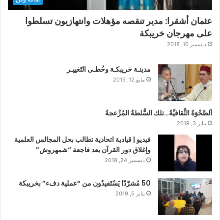
عثمان أشقرا: مدير تنقصه مؤهلات وانتهازيون تسلطوا
على مهرجان خريبكة
ديسمبر 16, 2018
مدينـة خريبكـة وخُطـى التَغييـر
مايو 12, 2019
اَلصَّحْوَةُ الثَّقافيَّةُ…تلك السُّلطةُ المُزْعجةُ
يناير 3, 2019
فيديو | قيادية اتحادية تطالب بحل المجالس العلمية
وإغلاق دور القرآن بعد فاجعة “شمهروش”
ديسمبر 24, 2018
50 مُشرّدًا يَسْتَفيدُون من “عملية دفء” بخريبكة
يناير 5, 2019