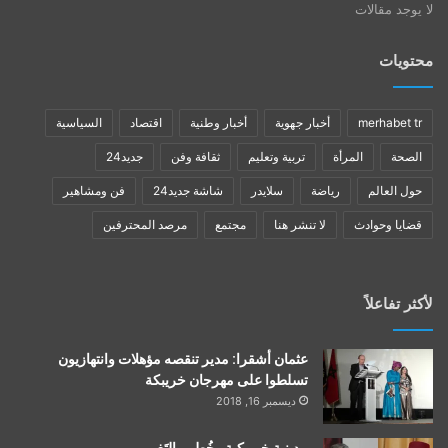
لا يوجد مقالات
محتويات
merhabet tr
أخبار جهوية
أخبار وطنية
اقتصاد
السياسية
الصحة
المرأة
تربية وتعليم
ثقافة وفن
جديد24
حول العالم
رياضة
سلايدر
شاشة جديد24
فن ومشاهير
قضايا وحوادث
لا تنشر هنا
مجتمع
مرصد المحترفين
لأكثر تفاعلاً
عثمان أشقرا: مدير تنقصه مؤهلات وانتهازيون
تسلطوا على مهرجان خريبكة
ديسمبر 16, 2018
مدينـة خريبكـة وخُطـى التَغييـر