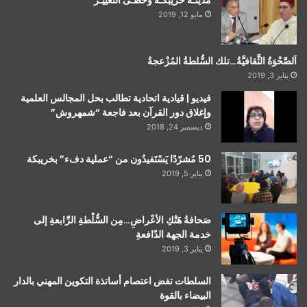
مايو 12, 2019
اَلصَّحْوَةُ الثَّقافيَّةُ…تلك السُّلطةُ المُزْعجةُ
يناير 3, 2019
فيديو | قيادية اتحادية تطالب بحل المجالس العلمية
وإغلاق دور القرآن بعد فاجعة “شمهروش”
ديسمبر 24, 2018
50 مُشرّدًا يَسْتَفيدُون من “عملية دفء” بخريبكة
يناير 5, 2019
صَحافةُ هَتْكِ الأعْراضِ…مِن السُّلْطةِ الرِّابعةِ إلى
خدمة الجهة الدّافعةِ
يناير 3, 2019
السلطات تفض اعتصام أساتذة التكوين المهني بالدار
البيضاء بالقوة