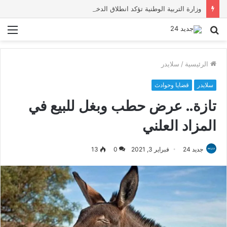
وزارة التربية الوطنية تؤكد انطلاق الدخول المدرسي 2026-2027 في موعده الرسمي
بحث
الق
عن
الرئيسية
/
سلايدر
سلايدر
قضايا وحوادث
تازة.. عرض حطب وبغل للبيع في
المزاد العلني
جديد 24
فبراير 3, 2021
0
13