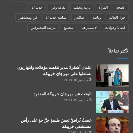
الصحة
المرأة
تربية وتعليم
ثقافة وفن
جديد24
حول العالم
رياضة
سلايدر
شاشة جديد24
فن ومشاهير
قضايا وحوادث
لا تنشر هنا
مجتمع
مرصد المحترفين
لأكثر تفاعلاً
عثمان أشقرا: مدير تنقصه مؤهلات وانتهازيون
تسلطوا على مهرجان خريبكة
ديسمبر 16, 2018
البحث عن مهرجان خريبكة المفقود
ديسمبر 15, 2018
غضبٌ يُرافقُ تعيينَ طبيبةٍ جرَّاحةٍ على رأس
مستشفى خريبكة
يناير 16, 2019