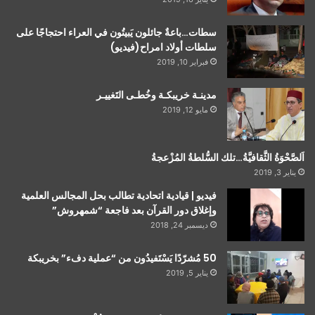
سطات…باعةٌ جائلون يَبيتُون في العراء احتجاجًا على
سلطات أولاد امراح(فيديو)
فبراير 10, 2019
مدينـة خريبكـة وخُطـى التَغييـر
مايو 12, 2019
اَلصَّحْوَةُ الثَّقافيَّةُ…تلك السُّلطةُ المُزْعجةُ
يناير 3, 2019
فيديو | قيادية اتحادية تطالب بحل المجالس العلمية
وإغلاق دور القرآن بعد فاجعة “شمهروش”
ديسمبر 24, 2018
50 مُشرّدًا يَسْتَفيدُون من “عملية دفء” بخريبكة
يناير 5, 2019