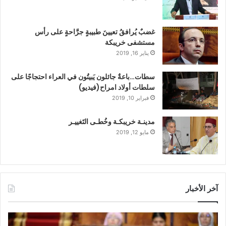
غضبٌ يُرافقُ تعيينَ طبيبةٍ جرَّاحةٍ على رأس
مستشفى خريبكة
يناير 16, 2019
سطات…باعةٌ جائلون يَبيتُون في العراء احتجاجًا على
سلطات أولاد امراح(فيديو)
فبراير 10, 2019
مدينـة خريبكـة وخُطـى التَغييـر
مايو 12, 2019
آخر الأخبار