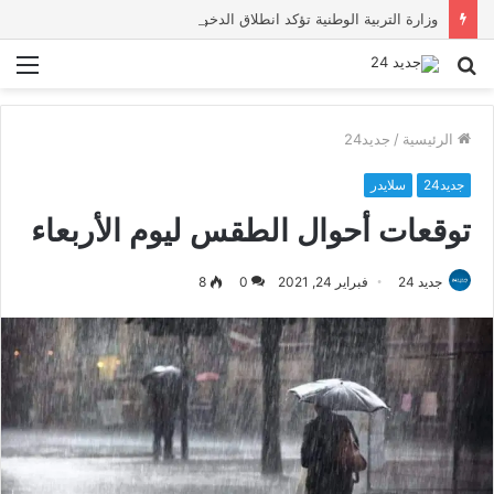
وزارة التربية الوطنية تؤكد انطلاق الدخول المدرسي 2026-2027 في موعده الرسمي
بحث
الق
عن
الرئيسية
/
جديد24
جديد24
سلايدر
توقعات أحوال الطقس ليوم الأربعاء
جديد 24
فبراير 24, 2021
0
8