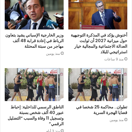
أخنوش يؤكد في المذكرة التوجيهية
وزير الخارجية الإسباني يشيد بتعاون
حول ميزانية 2027 أن ثوابت
الرباط في إعادة قرابة 48 ألف
العدالة الاجتماعية والمجالية خيار
مهاجر من سبتة المحتلة
استراتيجي للبلاد
منذ يومين
منذ 9 ساعات
تطوان.. محاكمة 25 شخصا في
الناطق الرسمي للداخلية: إحباط
قضايا الهجرة السرية
عبور 40 ألف شخص بسبتة
وتسجيل 11 وفاة والسبب “التضليل
منذ يومين
الرقمي”
منذ 3 أيام