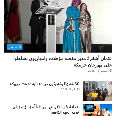
ثقافة وفن
عثمان أشقرا: مدير تنقصه مؤهلات وانتهازيون تسلطوا
على مهرجان خريبكة
ديسمبر 16, 2018
50 مُشرّدًا يَسْتَفيدُون من “عملية دفء” بخريبكة
يناير 5, 2019
صَحافةُ هَتْكِ الأعْراضِ…مِن السُّلْطةِ الرِّابعةِ إلى
خدمة الجهة الدّافعةِ