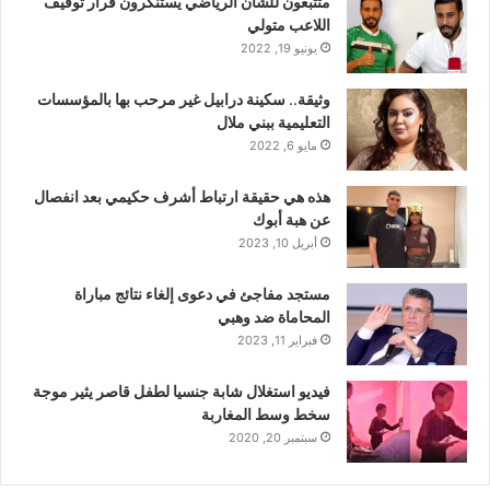
متتبعون للشأن الرياضي يستنكرون قرار توقيف
اللاعب متولي
يونيو 19, 2022
وثيقة.. سكينة درابيل غير مرحب بها بالمؤسسات
التعليمية ببني ملال
مايو 6, 2022
هذه هي حقيقة ارتباط أشرف حكيمي بعد انفصال
عن هبة أبوك
أبريل 10, 2023
مستجد مفاجئ في دعوى إلغاء نتائج مباراة
المحاماة ضد وهبي
فبراير 11, 2023
فيديو استغلال شابة جنسيا لطفل قاصر يثير موجة
سخط وسط المغاربة
سبتمبر 20, 2020