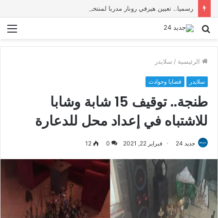
رسميا.. تعيين هيرفي رونار مدربا لمنتخب كوت ديفوار
بحث
الق
عن
الرئيسية
/
سلايدر
سلايدر
قضايا وحوادث
طنجة.. توقيف 15 شابة وشابا
للاشتباه في إعداد محل للدعارة
جديد 24
فبراير 22, 2021
0
12