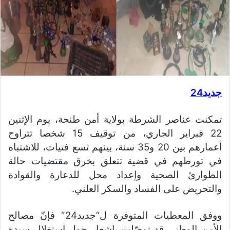
جديد24
تمكنت عناصر الشرطة بولاية أمن طنجة، يوم الإثنين
22 فبراير الجاري، من توقيف 15 شخصا تتراوح
أعمارهم بين 20 و35 سنة، بينهم تسع فتيات، للاشتباه
في تورطهم في قضية تتعلق بخرق مقتضيات حالة
الطوارئ الصحية وإعداد محل للدعارة والقوادة
والتحريض على الفساد والسكر العلني.
ووفق المعطيات المتوفرة ل”جديد24″ فإنّ مصالح
الأمن الوطني قد توصّلت بإشعار حول استغلال سيدة