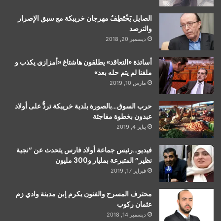
الصايل يَخْتَطِفُ مهرجان خريبكة مع سبق الإصرار
والترصد
ديسمبر 20, 2018
أساتذة «التعاقد» يطلقون هاشتاغ «أمزازي يكذب و
ملفنا لم يتم حله بعد»
مارس 10, 2019
حرب السوق…بالصورة بلدية خريبكة تردُّ على أولاد
عبدون بخطوة مفاجئة
يناير 4, 2019
فيديو…رئيس جماعة أولاد فارس يتحدث عن “نجية
نظير” المتبرعة بمليار و300 مليون
فبراير 17, 2019
محترف المسرح والفنون يكرم إبن مدينة وادي زم
عثمان ركوب
ديسمبر 14, 2018