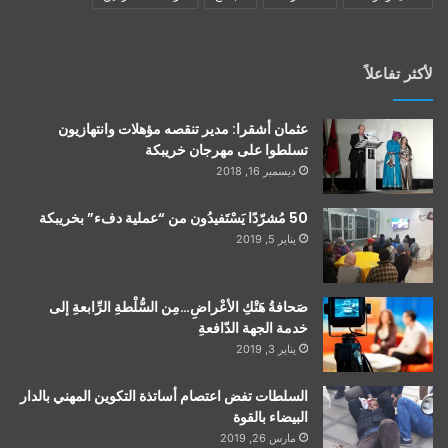
لأكثر تفاعلاً
عثمان أشقرا: مدير تنقصه مؤهلات وانتهازيون
تسلطوا على مهرجان خريبكة
ديسمبر 16, 2018
50 مُشرّدًا يَسْتَفيدُون من “عملية دفء” بخريبكة
يناير 5, 2019
صَحافةُ هَتْكِ الأعْراضِ…مِن السُّلْطةِ الرِّابعةِ إلى
خدمة الجهة الدّافعةِ
يناير 3, 2019
السلطات تفض اعتصام أساتذة التكوين المهني بالدار
البيضاء بالقوة
مارس 26, 2019