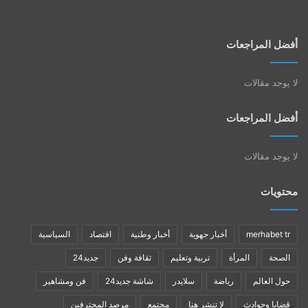
أفضل المراجعات
لا يوجد مقالات
أفضل المراجعات
لا يوجد مقالات
محتويات
merhabet tr
أخبار جهوية
أخبار وطنية
اقتصاد
السياسية
الصحة
المرأة
تربية وتعليم
ثقافة وفن
جديد24
حول العالم
رياضة
سلايدر
شاشة جديد24
فن ومشاهير
قضايا وحوادث
لا تنشر هنا
مجتمع
مرصد المحترفين