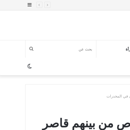
إضافة
عمود
جانبي
بحث
أة
عن
الوضع
المظلم
وقيف 5 أشخاص من بينهم قاصر