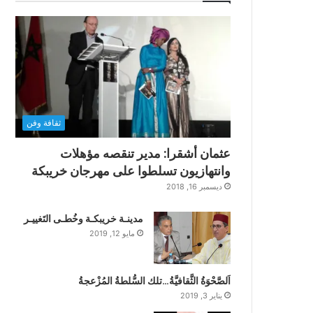
ثقافة وفن
عثمان أشقرا: مدير تنقصه مؤهلات
وانتهازيون تسلطوا على مهرجان خريبكة
ديسمبر 16, 2018
مدينـة خريبكـة وخُطـى التَغييـر
مايو 12, 2019
اَلصَّحْوَةُ الثَّقافيَّةُ…تلك السُّلطةُ المُزْعجةُ
يناير 3, 2019