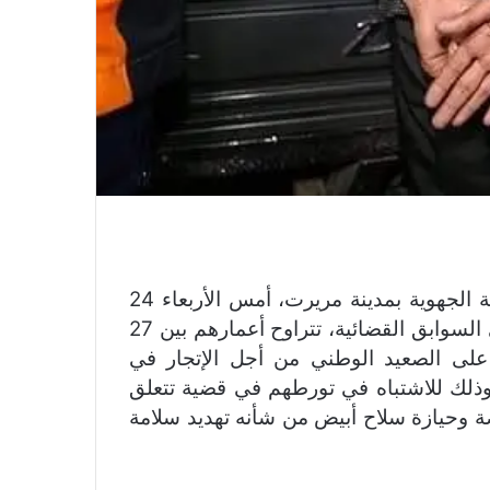
تمكنت الفرقة المحلية للشرطة القضائية بالمفوضية الجهوية بمدينة مريرت، أمس الأربعاء 24
فبراير الجاري، من توقيف خمسة أشخاص، من ذوي السوابق القضائية، تتراوح أعمارهم بين 27
على الصعيد الوطني من أجل الإتجار في
الإضافة لقاصر يبلغ من العمر 17 سنة وذلك للاشتباه في تورطهم في قضية تتعلق
ة وحيازة سلاح أبيض من شأنه تهديد سلامة