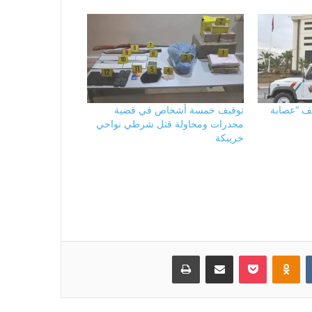
يف “عصابة
توقيف خمسة أشخاص في قضية
مخدرات ومحاولة قتل شرطي نواحي
خريبكة
بوكيت
Odnoklassniki
مشاركة عبر البريد
طباعة