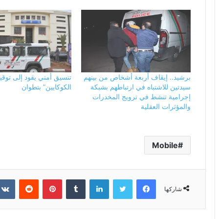
برشيد.. إيقاف أربعة أشخاص من بينهم
تنسيق أمني يقود إلى توق
سيدتين للاشتباه في ارتباطهم بشبكة
الكوكايين” بتطوان
إجرامية تنشط في ترويج المخدرات
والمؤثرات العقلية
Mobile
فيسبوك
تويتر
لينكدإن
بينتيريست
شاركها