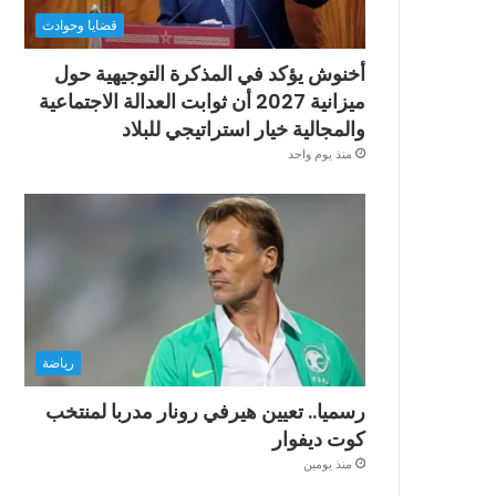
قضايا وحوادث
أخنوش يؤكد في المذكرة التوجيهية حول
ميزانية 2027 أن ثوابت العدالة الاجتماعية
والمجالية خيار استراتيجي للبلاد
منذ يوم واحد
رياضة
رسميا.. تعيين هيرفي رونار مدربا لمنتخب
كوت ديفوار
منذ يومين