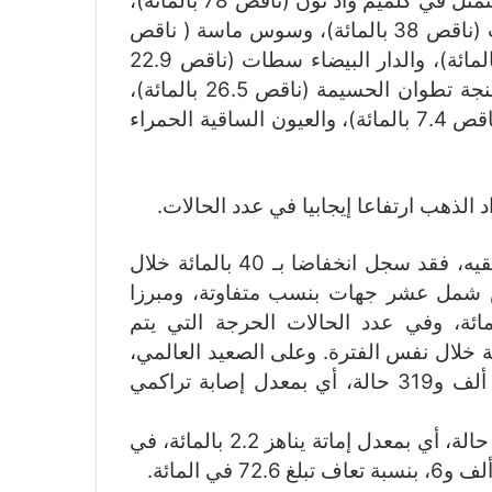
وأشار إلى أن هذا الانخفاض سجل في عشر جهات تتمثل في كلميم واد نون (ناقص 78 بالمائة)،
وفاس مكناس (ناقص 65.1 بالمائة)، ودرعة تافيلالت (ناقص 38 بالمائة)، وسوس ماسة ( ناقص
32.6 بالمائة )، والرباط سلا القنيطرة (ناقص 32 بالمائة)، والدار البيضاء سطات (ناقص 22.9
بالمائة)، ومراكش آسفي (ناقص 22.6 بالمائة)، وطنجة تطوان الحسيمة (ناقص 26.5 بالمائة)،
والشرق (ناقص 14.5 بالمائة)، وبني ملال خنيفرة (ناقص 7.4 بالمائة)، والعيون الساقية الحمراء
الذهب ارتفاعا إيجابيا في عدد الحالات.
أما في ما يتعلق بمنحنى الوفيات، يضيف السيد بلفقيه، فقد سجل انخفاضا بـ 40 بالمائة خلال
اض شمل عشر جهات بنسب متفاوتة، ومبرزا
خفاض في عدد الحالات النشطة بـ22 بالمائة، وفي عدد الحالات الحرجة التي يتم
ي أقسام العناية المركزة بـ20.4 بالمائة خلال نفس الفترة. وعلى الصعيد العالمي،
ارتفع عدد الحالات الإيجابية إلى 103 مليون و670 ألف و319 حالة، أي بمعدل إصابة تراكمي
أما عدد الوفيات فوصل إلى مليونين و241 ألف و15 حالة، أي بمعدل إماتة يناهز 2.2 بالمائة، في