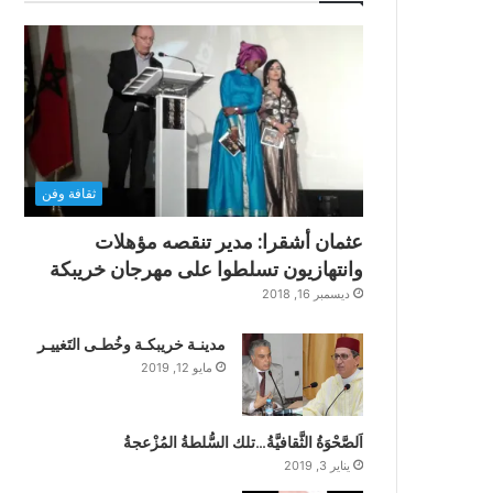
ثقافة وفن
عثمان أشقرا: مدير تنقصه مؤهلات
وانتهازيون تسلطوا على مهرجان خريبكة
ديسمبر 16, 2018
مدينـة خريبكـة وخُطـى التَغييـر
مايو 12, 2019
اَلصَّحْوَةُ الثَّقافيَّةُ…تلك السُّلطةُ المُزْعجةُ
يناير 3, 2019