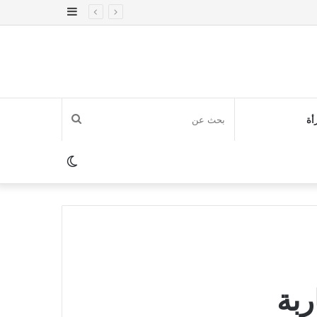
إضافة
عمود
جانبي
بحث
أة
عن
الوضع
المظلم
ربة