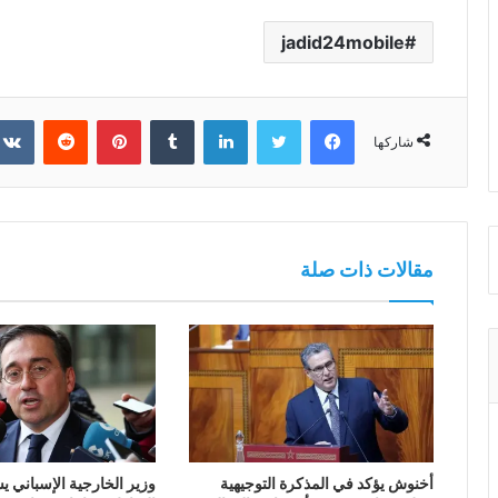
jadid24mobile
فيسبوك
تويتر
لينكدإن
بينتيريست
شاركها
مقالات ذات صلة
أخنوش يؤكد في المذكرة التوجيهية
وزير الخارجية الإسباني يش