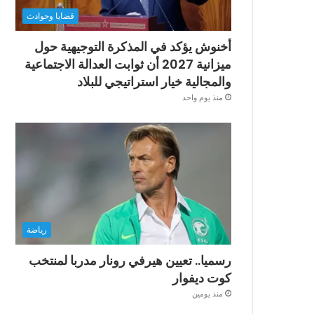
قضايا وحوادث
أخنوش يؤكد في المذكرة التوجيهية حول
ميزانية 2027 أن ثوابت العدالة الاجتماعية
والمجالية خيار استراتيجي للبلاد
منذ يوم واحد
رياضة
رسميا.. تعيين هيرفي رونار مدربا لمنتخب
كوت ديفوار
منذ يومين