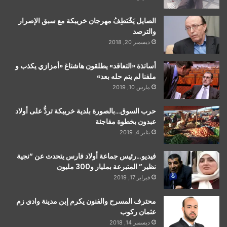
الصايل يَخْتَطِفُ مهرجان خريبكة مع سبق الإصرار
والترصد
ديسمبر 20, 2018
أساتذة «التعاقد» يطلقون هاشتاغ «أمزازي يكذب و
ملفنا لم يتم حله بعد»
مارس 10, 2019
حرب السوق…بالصورة بلدية خريبكة تردُّ على أولاد
عبدون بخطوة مفاجئة
يناير 4, 2019
فيديو…رئيس جماعة أولاد فارس يتحدث عن “نجية
نظير” المتبرعة بمليار و300 مليون
فبراير 17, 2019
محترف المسرح والفنون يكرم إبن مدينة وادي زم
عثمان ركوب
ديسمبر 14, 2018