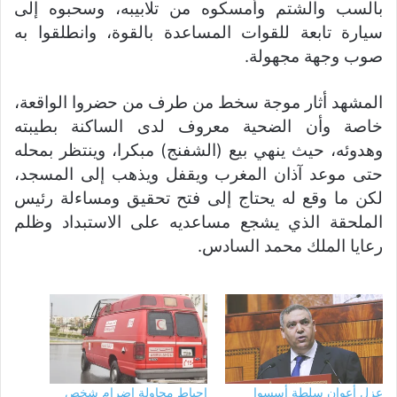
بالسب والشتم وأمسكوه من تلابيبه، وسحبوه إلى
سيارة تابعة للقوات المساعدة بالقوة، وانطلقوا به
صوب وجهة مجهولة.
المشهد أثار موجة سخط من طرف من حضروا الواقعة،
خاصة وأن الضحية معروف لدى الساكنة بطيبته
وهدوئه، حيث ينهي بيع (الشفنج) مبكرا، وينتظر بمحله
حتى موعد آذان المغرب ويقفل ويذهب إلى المسجد،
لكن ما وقع له يحتاج إلى فتح تحقيق ومساءلة رئيس
الملحقة الذي يشجع مساعديه على الاستبداد وظلم
رعايا الملك محمد السادس.
عزل أعوان سلطة أسسوا
إحباط محاولة إضرام شخص