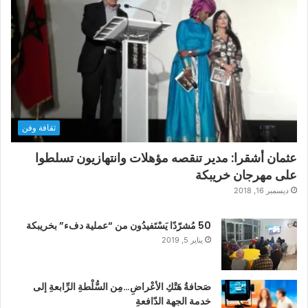
ثقافة وفن
عثمان أشقرا: مدير تنقصه مؤهلات وانتهازيون تسلطوا
على مهرجان خريبكة
ديسمبر 16, 2018
50 مُشرّدًا يَسْتَفيدُون من “عملية دفء” بخريبكة
يناير 5, 2019
صَحافةُ هَتْكِ الأعْراضِ…مِن السُّلْطةِ الرِّابعةِ إلى
خدمة الجهة الدّافعةِ