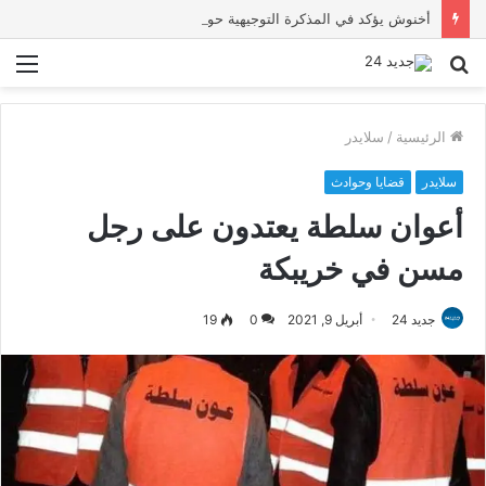
أخنوش يؤكد في المذكرة التوجيهية حول ميزانية 2027 أن ثوابت العدالة الاجتماعية والمجالية خيار استراتيجي للبلاد
بحث
الق
عن
الرئيسية
/
سلايدر
سلايدر
قضايا وحوادث
أعوان سلطة يعتدون على رجل
مسن في خريبكة
جديد 24
أبريل 9, 2021
0
19