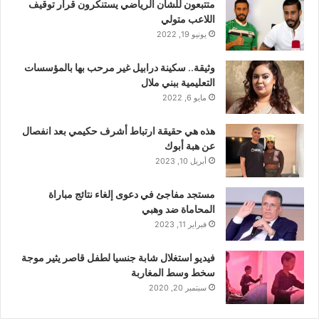
متتبعون للشأن الرياضي يستنكرون قرار توقيف
اللاعب متولي
يونيو 19, 2022
وثيقة.. سكينة درابيل غير مرحب بها بالمؤسسات
التعليمية ببني ملال
مايو 6, 2022
هذه هي حقيقة ارتباط أشرف حكيمي بعد انفصال
عن هبة أبوك
أبريل 10, 2023
مستجد مفاجئ في دعوى إلغاء نتائج مباراة
المحاماة ضد وهبي
فبراير 11, 2023
فيديو استغلال شابة جنسيا لطفل قاصر يثير موجة
سخط وسط المغاربة
سبتمبر 20, 2020