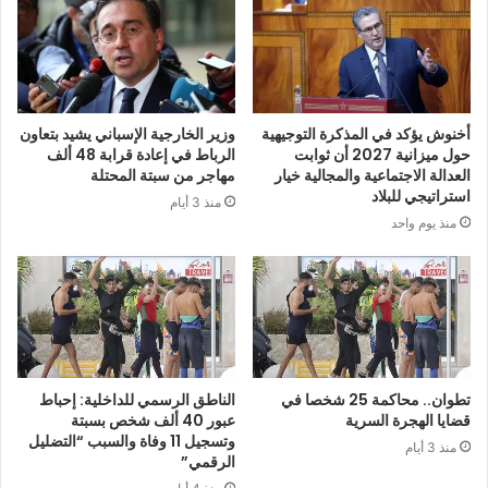
أخنوش يؤكد في المذكرة التوجيهية
وزير الخارجية الإسباني يشيد بتعاون
حول ميزانية 2027 أن ثوابت
الرباط في إعادة قرابة 48 ألف
العدالة الاجتماعية والمجالية خيار
مهاجر من سبتة المحتلة
استراتيجي للبلاد
منذ 3 أيام
منذ يوم واحد
تطوان.. محاكمة 25 شخصا في
الناطق الرسمي للداخلية: إحباط
قضايا الهجرة السرية
عبور 40 ألف شخص بسبتة
وتسجيل 11 وفاة والسبب “التضليل
منذ 3 أيام
الرقمي”