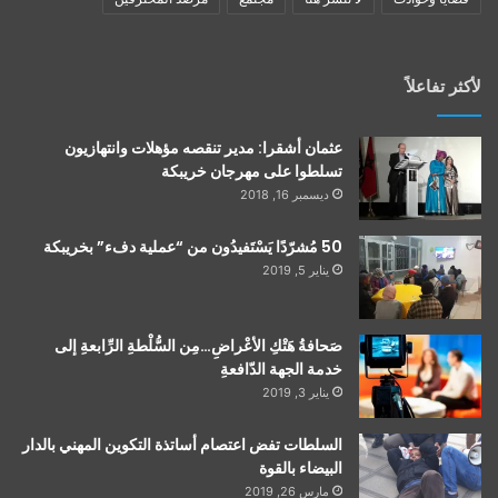
لأكثر تفاعلاً
عثمان أشقرا: مدير تنقصه مؤهلات وانتهازيون
تسلطوا على مهرجان خريبكة
ديسمبر 16, 2018
50 مُشرّدًا يَسْتَفيدُون من “عملية دفء” بخريبكة
يناير 5, 2019
صَحافةُ هَتْكِ الأعْراضِ…مِن السُّلْطةِ الرِّابعةِ إلى
خدمة الجهة الدّافعةِ
يناير 3, 2019
السلطات تفض اعتصام أساتذة التكوين المهني بالدار
البيضاء بالقوة
مارس 26, 2019