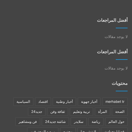
أفضل المراجعات
لا يوجد مقالات
أفضل المراجعات
لا يوجد مقالات
محتويات
merhabet tr
أخبار جهوية
أخبار وطنية
اقتصاد
السياسية
الصحة
المرأة
تربية وتعليم
ثقافة وفن
جديد24
حول العالم
رياضة
سلايدر
شاشة جديد24
فن ومشاهير
قضايا وحوادث
لا تنشر هنا
مجتمع
مرصد المحترفين