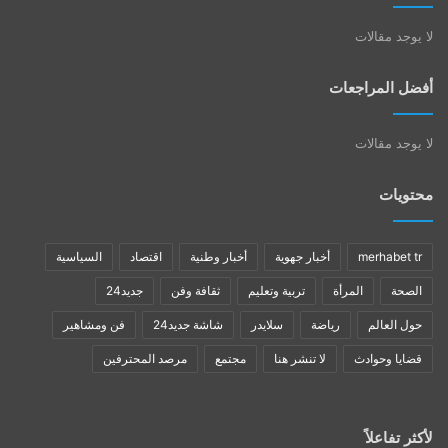
لا يوجد مقالات
أفضل المراجعات
لا يوجد مقالات
محتويات
merhabet tr
أخبار جهوية
أخبار وطنية
اقتصاد
السياسية
الصحة
المرأة
تربية وتعليم
ثقافة وفن
جديد24
حول العالم
رياضة
سلايدر
شاشة جديد24
فن ومشاهير
قضايا وحوادث
لا تنشر هنا
مجتمع
مرصد المحترفين
لأكثر تفاعلاً