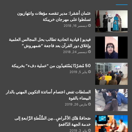
عثمان أشقرا: مدير تنقصه مؤهلات وانتهازيون
تسلطوا على مهرجان خريبكة
ديسمبر 16, 2018
فيديو | قيادية اتحادية تطالب بحل المجالس العلمية
وإغلاق دور القرآن بعد فاجعة “شمهروش”
ديسمبر 24, 2018
50 مُشرّدًا يَسْتَفيدُون من “عملية دفء” بخريبكة
يناير 5, 2019
السلطات تفض اعتصام أساتذة التكوين المهني بالدار
البيضاء بالقوة
مارس 26, 2019
صَحافةُ هَتْكِ الأعْراضِ…مِن السُّلْطةِ الرِّابعةِ إلى
خدمة الجهة الدّافعةِ
يناير 3, 2019