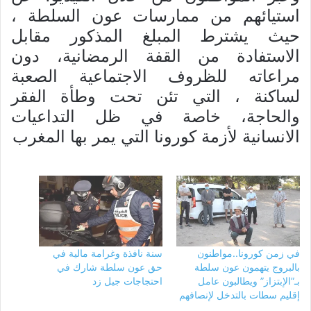
استيائهم من ممارسات عون السلطة ،
حيث يشترط المبلغ المذكور مقابل
الاستفادة من القفة الرمضانية، دون
مراعاته للظروف الاجتماعية الصعبة
لساكنة ، التي تئن تحت وطأة الفقر
والحاجة، خاصة في ظل التداعيات
الانسانية لأزمة كورونا التي يمر بها المغرب
في زمن كورونا..مواطنون
سنة نافذة وغرامة مالية في
بالبروج يتهمون عون سلطة
حق عون سلطة شارك في
بـ”الإبتزاز” ويطالبون عامل
احتجاجات جيل زد
إقليم سطات بالتدخل لإنصافهم