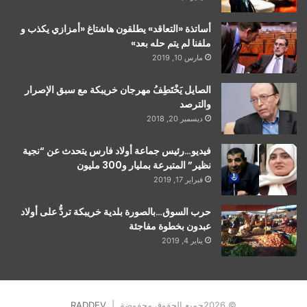
أساتذة «التعاقد» يطلقون هاشتاغ «أمزازي يكذب و
ملفنا لم يتم حله بعد»
مارس 10, 2019
الصايل يَخْتَطِفُ مهرجان خريبكة مع سبق الإصرار
والترصد
ديسمبر 20, 2018
فيديو…رئيس جماعة أولاد فارس يتحدث عن “نجية
نظير” المتبرعة بمليار و300 مليون
فبراير 17, 2019
حرب السوق…بالصورة بلدية خريبكة تردُّ على أولاد
عبدون بخطوة مفاجئة
يناير 4, 2019
© 2026جميع الحقوق محفوضة |
RADDEV