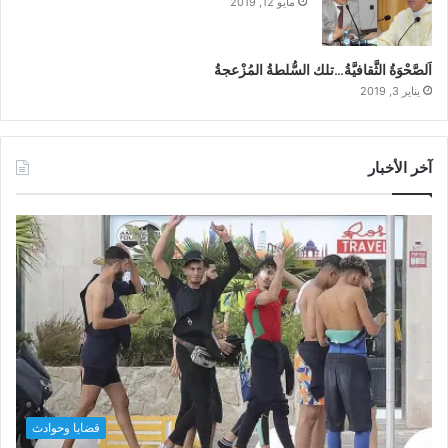
مايو 12, 2019
اَلصَّحْوَةُ الثَّقافيَّةُ…تلك السُّلطةُ المُزْعجةُ
يناير 3, 2019
آخر الأخبار
قضايا وحوادث