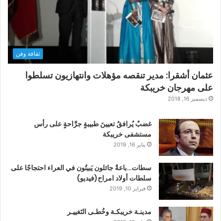
ثقافة وفن
عثمان أشقرا: مدير تنقصه مؤهلات وانتهازيون تسلطوا
على مهرجان خريبكة
ديسمبر 16, 2018
غضبٌ يُرافقُ تعيينَ طبيبةٍ جرَّاحةٍ على رأس
مستشفى خريبكة
يناير 16, 2019
سطات…باعةٌ جائلون يَبيتُون في العراء احتجاجًا على
سلطات أولاد امراح(فيديو)
فبراير 10, 2019
مدينـة خريبكـة وخُطـى التَغييـر