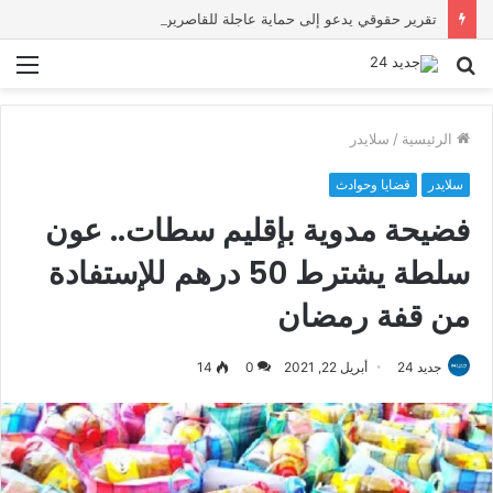
تقرير حقوقي يدعو إلى حماية عاجلة للقاصرين بسبتة ويحذر من تصاعد المخاطر والاستغلال
بحث
الق
عن
الرئيسية
/
سلايدر
سلايدر
قضايا وحوادث
فضيحة مدوية بإقليم سطات.. عون
سلطة يشترط 50 درهم للإستفادة
من قفة رمضان
جديد 24
أبريل 22, 2021
0
14