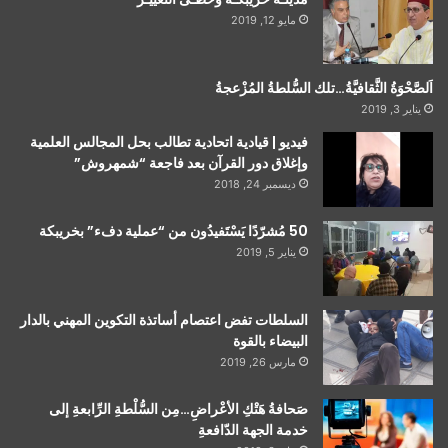
مايو 12, 2019
اَلصَّحْوَةُ الثَّقافيَّةُ…تلك السُّلطةُ المُزْعجةُ
يناير 3, 2019
فيديو | قيادية اتحادية تطالب بحل المجالس العلمية
وإغلاق دور القرآن بعد فاجعة “شمهروش”
ديسمبر 24, 2018
50 مُشرّدًا يَسْتَفيدُون من “عملية دفء” بخريبكة
يناير 5, 2019
السلطات تفض اعتصام أساتذة التكوين المهني بالدار
البيضاء بالقوة
مارس 26, 2019
صَحافةُ هَتْكِ الأعْراضِ…مِن السُّلْطةِ الرِّابعةِ إلى
خدمة الجهة الدّافعةِ