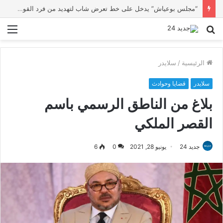
“مجلس بوعياش” يدخل على خط تعرض شاب لتهديد من فرد القوات العمومية
بحث
الق
عن
الرئيسية
/
سلايدر
سلايدر
قضايا وحوادث
بلاغ من الناطق الرسمي باسم
القصر الملكي
جديد 24
يونيو 28, 2021
0
6