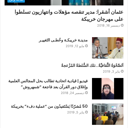
عثمان أشقرا: مدير تنقصه مؤهلات وانتهازيون تسلطوا
على مهرجان خريبكة
ديسمبر 16, 2018
مدينـة خريبكـة وخُطـى التَغييـر
مايو 12, 2019
اَلصَّحْوَةُ الثَّقافيَّةُ…تلك السُّلطةُ المُزْعجةُ
يناير 3, 2019
فيديو | قيادية اتحادية تطالب بحل المجالس العلمية
وإغلاق دور القرآن بعد فاجعة “شمهروش”
ديسمبر 24, 2018
50 مُشرّدًا يَسْتَفيدُون من “عملية دفء” بخريبكة
يناير 5, 2019