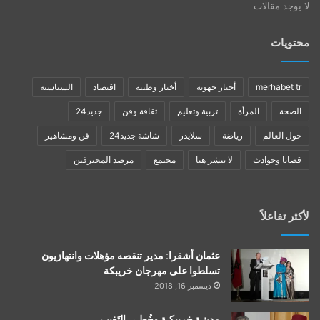
لا يوجد مقالات
محتويات
merhabet tr
أخبار جهوية
أخبار وطنية
اقتصاد
السياسية
الصحة
المرأة
تربية وتعليم
ثقافة وفن
جديد24
حول العالم
رياضة
سلايدر
شاشة جديد24
فن ومشاهير
قضايا وحوادث
لا تنشر هنا
مجتمع
مرصد المحترفين
لأكثر تفاعلاً
عثمان أشقرا: مدير تنقصه مؤهلات وانتهازيون
تسلطوا على مهرجان خريبكة
ديسمبر 16, 2018
مدينـة خريبكـة وخُطـى التَغييـر