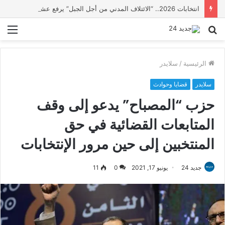
انتخابات 2026.. “الائتلاف المدني من أجل الجبل” يرفع عشرة مطالب أمام الأحزاب لإنصاف المناطق الجبلية
بحث
الق
عن
الرئيسية
/
سلايدر
سلايدر
قضايا وحوادث
حزب “المصباح” يدعو إلى وقف
المتابعات القضائية في حق
المنتخبين إلى حين مرور الإنتخابات
جديد 24
يونيو 17, 2021
0
11