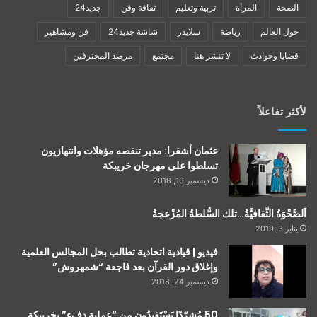
الصحة
المرأة
تربية وتعليم
ثقافة وفن
جديد24
حول العالم
رياضة
سلايدر
شاشة جديد24
فن ومشاهير
قضايا وحوادث
لا تنشر هنا
مجتمع
مرصد المحترفين
لأكثر تفاعلاً
عثمان أشقرا: مدير تنقصه مؤهلات وانتهازيون
تسلطوا على مهرجان خريبكة
ديسمبر 16, 2018
اَلصَّحْوَةُ الثَّقافيَّةُ…تلك السُّلطةُ المُزْعجةُ
يناير 3, 2019
فيديو | قيادية اتحادية تطالب بحل المجالس العلمية
وإغلاق دور القرآن بعد فاجعة “شمهروش”
ديسمبر 24, 2018
50 مُشرّدًا يَسْتَفيدُون من “عملية دفء” بخريبكة