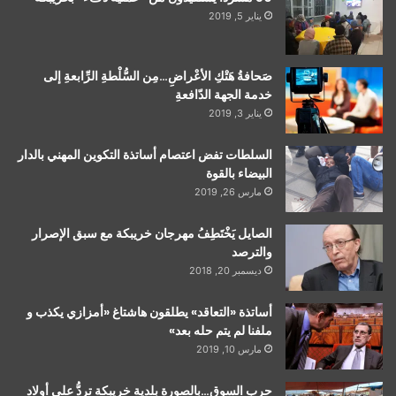
يناير 5, 2019
صَحافةُ هَتْكِ الأعْراضِ…مِن السُّلْطةِ الرِّابعةِ إلى
خدمة الجهة الدّافعةِ
يناير 3, 2019
السلطات تفض اعتصام أساتذة التكوين المهني بالدار
البيضاء بالقوة
مارس 26, 2019
الصايل يَخْتَطِفُ مهرجان خريبكة مع سبق الإصرار
والترصد
ديسمبر 20, 2018
أساتذة «التعاقد» يطلقون هاشتاغ «أمزازي يكذب و
ملفنا لم يتم حله بعد»
مارس 10, 2019
حرب السوق…بالصورة بلدية خريبكة تردُّ على أولاد