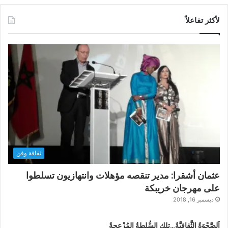
لأكثر تفاعلاً
ثقافة وفن
عثمان أشقرا: مدير تنقصه مؤهلات وانتهازيون تسلطوا
على مهرجان خريبكة
ديسمبر 16, 2018
اَلصَّحْوَةُ الثَّقافيَّةُ…تلك السُّلطةُ المُزْعجةُ