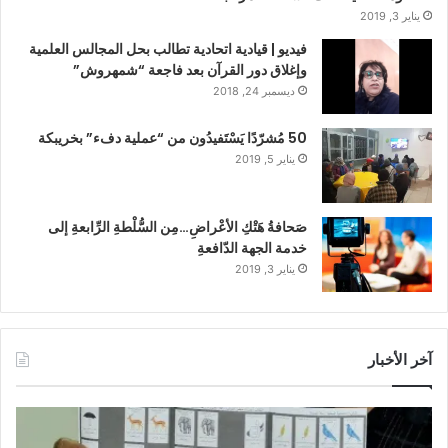
يناير 3, 2019
فيديو | قيادية اتحادية تطالب بحل المجالس العلمية
وإغلاق دور القرآن بعد فاجعة “شمهروش”
ديسمبر 24, 2018
50 مُشرّدًا يَسْتَفيدُون من “عملية دفء” بخريبكة
يناير 5, 2019
صَحافةُ هَتْكِ الأعْراضِ…مِن السُّلْطةِ الرِّابعةِ إلى
خدمة الجهة الدّافعةِ
يناير 3, 2019
آخر الأخبار