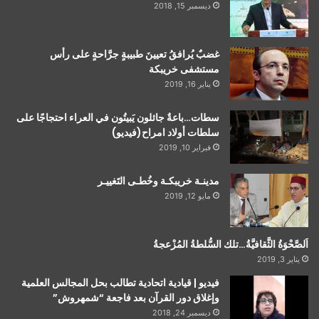
ديسمبر 15, 2018
غضبٌ يُرافقُ تعيينَ طبيبةٍ جرَّاحةٍ على رأس
مستشفى خريبكة
يناير 16, 2019
سطات…باعةٌ جائلون يَبيتُون في العراء احتجاجًا على
سلطات أولاد امراح(فيديو)
فبراير 10, 2019
مدينـة خريبكـة وخُطـى التَغييـر
مايو 12, 2019
اَلصَّحْوَةُ الثَّقافيَّةُ…تلك السُّلطةُ المُزْعجةُ
يناير 3, 2019
فيديو | قيادية اتحادية تطالب بحل المجالس العلمية
وإغلاق دور القرآن بعد فاجعة “شمهروش”
ديسمبر 24, 2018