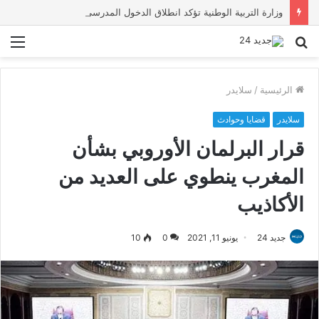
وزارة التربية الوطنية تؤكد انطلاق الدخول المدرسي 2026-2027 في موعده الرسمي
بحث
الق
عن
الرئيسية
/
سلايدر
سلايدر
قضايا وحوادث
قرار البرلمان الأوروبي بشأن
المغرب ينطوي على العديد من
الأكاذيب
جديد 24
يونيو 11, 2021
0
10