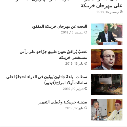
على مهرجان خريبكة
ديسمبر 16, 2018
البحث عن مهرجان خريبكة المفقود
ديسمبر 15, 2018
غضبٌ يُرافقُ تعيينَ طبيبةٍ جرَّاحةٍ على رأس
مستشفى خريبكة
يناير 16, 2019
سطات…باعةٌ جائلون يَبيتُون في العراء احتجاجًا على
سلطات أولاد امراح(فيديو)
فبراير 10, 2019
مدينـة خريبكـة وخُطـى التَغييـر
مايو 12, 2019