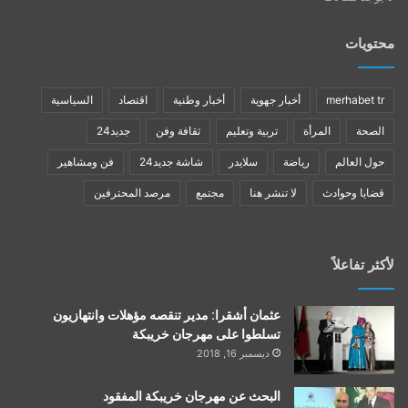
محتويات
merhabet tr
أخبار جهوية
أخبار وطنية
اقتصاد
السياسية
الصحة
المرأة
تربية وتعليم
ثقافة وفن
جديد24
حول العالم
رياضة
سلايدر
شاشة جديد24
فن ومشاهير
قضايا وحوادث
لا تنشر هنا
مجتمع
مرصد المحترفين
لأكثر تفاعلاً
عثمان أشقرا: مدير تنقصه مؤهلات وانتهازيون
تسلطوا على مهرجان خريبكة
ديسمبر 16, 2018
البحث عن مهرجان خريبكة المفقود