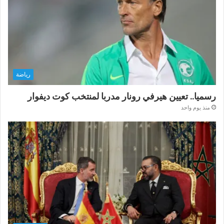
رياضة
رسميا.. تعيين هيرفي رونار مدربا لمنتخب كوت ديفوار
منذ يوم واحد