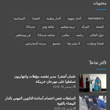
محتويات
merhabet tr
أخبار جهوية
أخبار وطنية
اقتصاد
السياسية
الصحة
المرأة
تربية وتعليم
ثقافة وفن
جديد24
حول العالم
رياضة
سلايدر
شاشة جديد24
فن ومشاهير
قضايا وحوادث
لا تنشر هنا
مجتمع
مرصد المحترفين
لأكثر تفاعلاً
عثمان أشقرا: مدير تنقصه مؤهلات وانتهازيون
تسلطوا على مهرجان خريبكة
ديسمبر 16, 2018
السلطات تفض اعتصام أساتذة التكوين المهني بالدار
البيضاء بالقوة
مارس 26, 2019