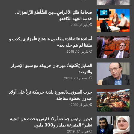
صَحافةُ هَتْكِ الأعْراضِ…مِن السُّلْطةِ الرِّابعةِ إلى
خدمة الجهة الدّافعةِ
يناير 3, 2019
أساتذة «التعاقد» يطلقون هاشتاغ «أمزازي يكذب و
ملفنا لم يتم حله بعد»
مارس 10, 2019
الصايل يَخْتَطِفُ مهرجان خريبكة مع سبق الإصرار
والترصد
ديسمبر 20, 2018
حرب السوق…بالصورة بلدية خريبكة تردُّ على أولاد
عبدون بخطوة مفاجئة
يناير 4, 2019
فيديو…رئيس جماعة أولاد فارس يتحدث عن “نجية
نظير” المتبرعة بمليار و300 مليون
فبراير 17, 2019