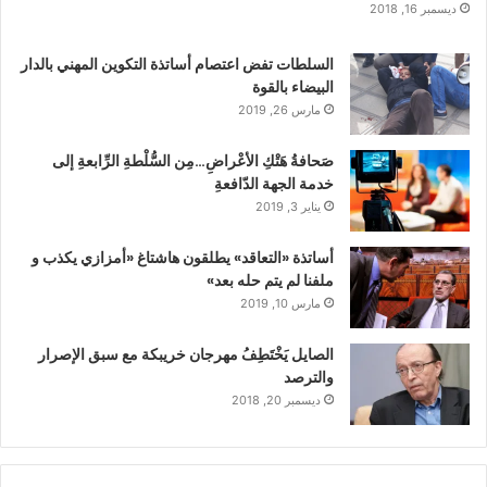
ديسمبر 16, 2018
السلطات تفض اعتصام أساتذة التكوين المهني بالدار
البيضاء بالقوة
مارس 26, 2019
صَحافةُ هَتْكِ الأعْراضِ…مِن السُّلْطةِ الرِّابعةِ إلى
خدمة الجهة الدّافعةِ
يناير 3, 2019
أساتذة «التعاقد» يطلقون هاشتاغ «أمزازي يكذب و
ملفنا لم يتم حله بعد»
مارس 10, 2019
الصايل يَخْتَطِفُ مهرجان خريبكة مع سبق الإصرار
والترصد
ديسمبر 20, 2018