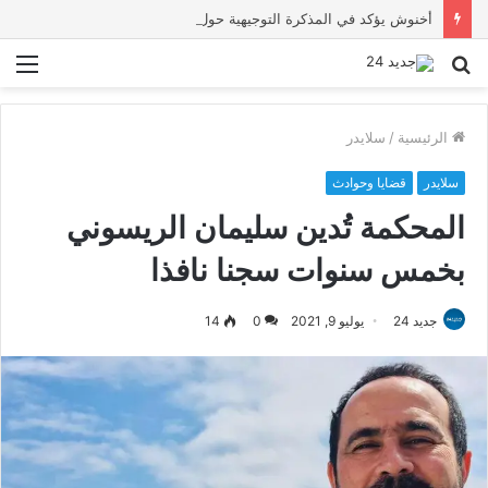
أخنوش يؤكد في المذكرة التوجيهية حول ميزانية 2027 أن ثوابت العدالة الاجتماعية والمجالية خيار استراتيجي للبلاد
بحث
الق
عن
الرئيسية
/
سلايدر
سلايدر
قضايا وحوادث
المحكمة تُدين سليمان الريسوني
بخمس سنوات سجنا نافذا
جديد 24
يوليو 9, 2021
0
14