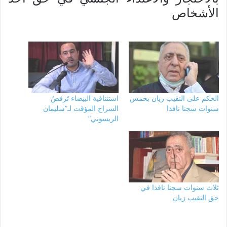
الأشخاص
الحكم على النقيب زيان بخمس
استئنافية البيضاء تَرفضُ
سنوات سجنا نافذا
السراح المؤقت لـ”سليمان
الريسوني”
ثلاث سنوات سجنا نافذا في
حق النقيب زيان