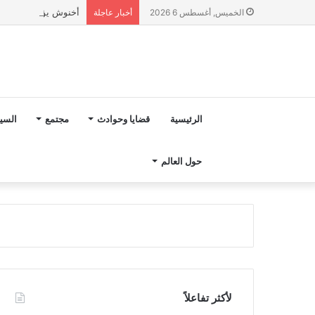
أخنوش يؤكد في المذكرة التوجيهية حول ميزانية 027
الخميس, أغسطس 6 2026
أخبار عاجلة
الرئيسية
قضايا وحوادث
مجتمع
السي
حول العالم
لأكثر تفاعلاً