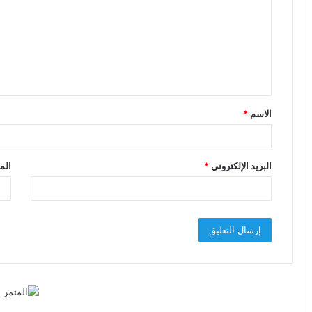
ت
ع
ل
ي
ق
الاسم
*
*
البريد الإلكتروني
*
الم