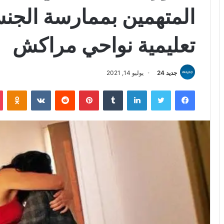
المتهمين بممارسة الج
تعليمية نواحي مراكش
جديد 24
يوليو 14, 2021
فيسبوك
تويتر
لينكدإن
بينتيريست
iki