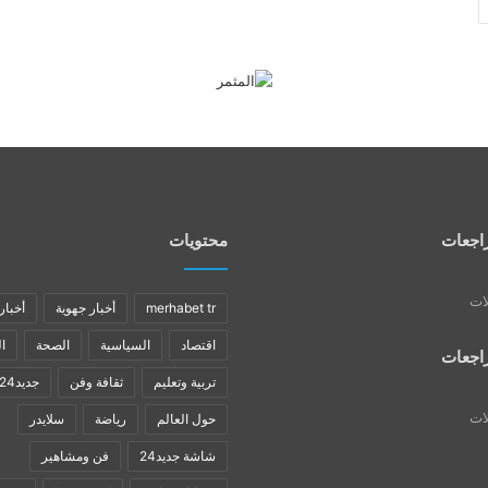
اجعات
محتويات
لات
merhabet tr
أخبار جهوية
أخبار
اقتصاد
السياسية
الصحة
ا
اجعات
تربية وتعليم
ثقافة وفن
جديد24
لات
حول العالم
رياضة
سلايدر
شاشة جديد24
فن ومشاهير