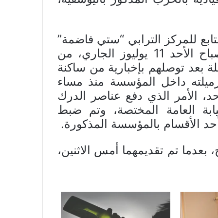
ابع للمركز الترابي “ستي فاضمة”
قد تمكنت خلال الساعات الأولى من صباح الأحد 11 يوليوز الجاري، من
ة بعد توصلهم بإخبارية من ساكنة
بزميلته داخل المؤسسة منذ مساء
د، الأمر الذي دفع عناصر الدرك
يابة العامة المختصة، وتم ضبط
حد الأقسام بالمؤسسة المذكورة.
 بعدما تم تقديمهما أمس الاثنين،