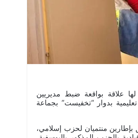
ها علاقة بواقعة ضبط مديريين
ليمية بدوار “تخفيست” بجماعة
ق بإطارين منتميان لحزب إسلامي،
ادية بالحزب المذكور باليوسفية،