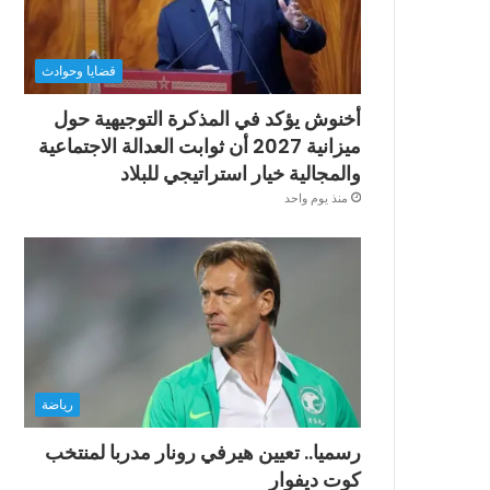
قضايا وحوادث
أخنوش يؤكد في المذكرة التوجيهية حول
ميزانية 2027 أن ثوابت العدالة الاجتماعية
والمجالية خيار استراتيجي للبلاد
منذ يوم واحد
رياضة
رسميا.. تعيين هيرفي رونار مدربا لمنتخب
كوت ديفوار