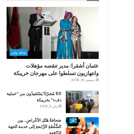
ثقافة وفن
عثمان أشقرا: مدير تنقصه مؤهلات
وانتهازيون تسلطوا على مهرجان خريبكة
ديسمبر 16, 2018
50 مُشرّدًا يَسْتَفيدُون من “عملية
دفء” بخريبكة
يناير 5, 2019
صَحافةُ هَتْكِ الأعْراضِ…مِن
السُّلْطةِ الرِّابعةِ إلى خدمة الجهة
الدّافعةِ