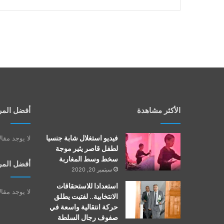
الأكثر مشاهدة
أفضل المر
فيديو استغلال شابة جنسيا
لا يوجد مقا
لطفل قاصر يثير موجة
سخط وسط المغاربة
أفضل المر
سبتمبر 20, 2020
استعدادا للاستحقاقات
لا يوجد مقا
الانتخابية.. لفتيت يطلق
حركة انتقالية واسعة في
صفوف رجال السلطة