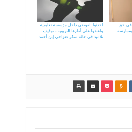
ة في حق
احدثوا الفوضى داخل مؤسسة تعليمية
 بممارسة
واعتدوا على أطرها التربوية.. توقيف
تلاميذ في حالة سكر ضواحي إبن أحمد
بوكيت
Odnoklassniki
مشاركة عبر البريد
طباعة