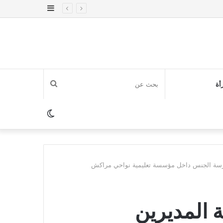
إضافة
عمود
جانبي
بحث
أة
عن
الوضع
المظلم
ارسة الجنس داخل مؤسسة تعليمية نواحي مراكش
 المديرين