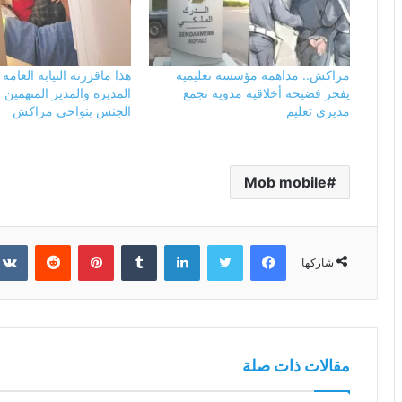
مراكش.. مداهمة مؤسسة تعليمية
هذا ماقررته النيابة العام
يفجر فضيحة أخلاقية مدوية تجمع
المديرة والمدير المتهمين
مديري تعليم
الجنس بنواحي مراكش
Mob mobile
فيسبوك
تويتر
لينكدإن
بينتيريست
شاركها
مقالات ذات صلة