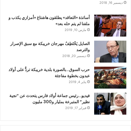
ديسمبر 16, 2018
أساتذة «التعاقد» يطلقون هاشتاغ «أمزازي يكذب و
ملفنا لم يتم حله بعد»
مارس 10, 2019
الصايل يَخْتَطِفُ مهرجان خريبكة مع سبق الإصرار
والترصد
ديسمبر 20, 2018
حرب السوق…بالصورة بلدية خريبكة تردُّ على أولاد
عبدون بخطوة مفاجئة
يناير 4, 2019
فيديو…رئيس جماعة أولاد فارس يتحدث عن “نجية
نظير” المتبرعة بمليار و300 مليون
فبراير 17, 2019