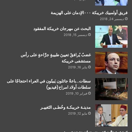
فريق أولمبيك خريبكة ٠٠٠الإدمان على الهزيمة
ديسمبر 24, 2018
البحث عن مهرجان خريبكة المفقود
ديسمبر 15, 2018
غضبٌ يُرافقُ تعيينَ طبيبةٍ جرَّاحةٍ على رأس
مستشفى خريبكة
يناير 16, 2019
سطات…باعةٌ جائلون يَبيتُون في العراء احتجاجًا على
سلطات أولاد امراح(فيديو)
فبراير 10, 2019
مدينـة خريبكـة وخُطـى التَغييـر
مايو 12, 2019