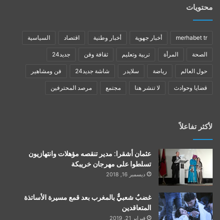
محتويات
merhabet tr
أخبار جهوية
أخبار وطنية
اقتصاد
السياسية
الصحة
المرأة
تربية وتعليم
ثقافة وفن
جديد24
حول العالم
رياضة
سلايدر
شاشة جديد24
فن ومشاهير
قضايا وحوادث
لا تنشر هنا
مجتمع
مرصد المحترفين
لأكثر تفاعلاً
عثمان أشقرا: مدير تنقصه مؤهلات وانتهازيون
تسلطوا على مهرجان خريبكة
ديسمبر 16, 2018
غضبٌ شعبيٌّ بالمغرب بعد قمع مسيرة الأساتذة
المتعاقدين
فبراير 21, 2019