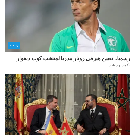
رياضة
رسميا.. تعيين هيرفي رونار مدربا لمنتخب كوت ديفوار
منذ يوم واحد