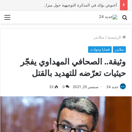
أخنوش يؤكد في المذكرة التوجيهية حول ميزانية 2027 أن ثوابت العدالة الاجتماعية والمجالية خيار استراتيجي للبلاد
بحث
الق
عن
الرئيسية
/
سلايدر
سلايدر
قضايا وحوادث
وثيقة.. الصحافي المهداوي يفجّر
حيثيات تعرّضه للتهديد بالقتل
جديد 24
سبتمبر 25, 2021
0
32