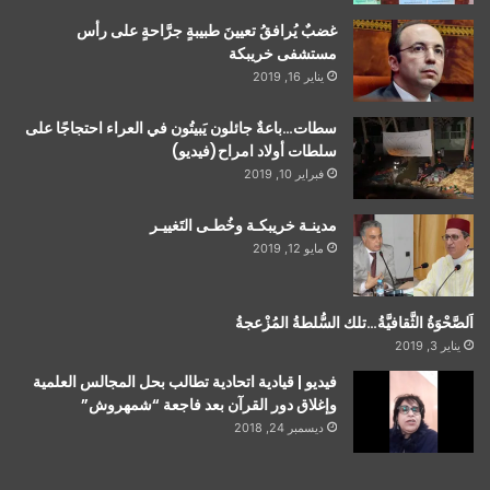
غضبٌ يُرافقُ تعيينَ طبيبةٍ جرَّاحةٍ على رأس
مستشفى خريبكة
يناير 16, 2019
سطات…باعةٌ جائلون يَبيتُون في العراء احتجاجًا على
سلطات أولاد امراح(فيديو)
فبراير 10, 2019
مدينـة خريبكـة وخُطـى التَغييـر
مايو 12, 2019
اَلصَّحْوَةُ الثَّقافيَّةُ…تلك السُّلطةُ المُزْعجةُ
يناير 3, 2019
فيديو | قيادية اتحادية تطالب بحل المجالس العلمية
وإغلاق دور القرآن بعد فاجعة “شمهروش”
ديسمبر 24, 2018