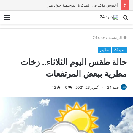
أخنوش يؤكد في المذكرة التوجيهية حول ميزانية 2027 أن ثوابت العدالة الاجتماعية والمجالية خيار استراتيجي للبلاد
بحث
الق
عن
الرئيسية
/
جديد24
جديد24
سلايدر
حالة طقس اليوم الثلاثاء.. زخات
مطرية ببعض المرتفعات
جديد 24
أكتوبر 26, 2021
0
12