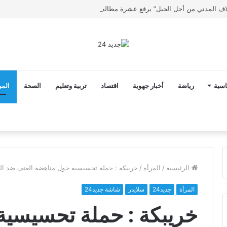
اسية
رياضة
أخبار جهوية
اقتصاد
تربية وتعليم
الصحة
المر
الرئيسية
/
المرأة
/
خريبكة : حملة تحسيسية حول مناهضة العنف ضد الن
المرأة
جديد24
سلايدر
شاشة جديد24
خريبكة : حملة تحسيسية