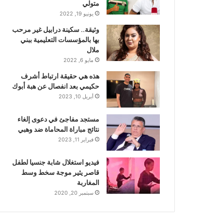
متولي
يونيو 19, 2022
وثيقة.. سكينة درابيل غير مرحب
بها بالمؤسسات التعليمية ببني
ملال
مايو 6, 2022
هذه هي حقيقة ارتباط أشرف
حكيمي بعد انفصال عن هبة أبوك
أبريل 10, 2023
مستجد مفاجئ في دعوى إلغاء
نتائج مباراة المحاماة ضد وهبي
فبراير 11, 2023
فيديو استغلال شابة جنسيا لطفل
قاصر يثير موجة سخط وسط
المغاربة
سبتمبر 20, 2020