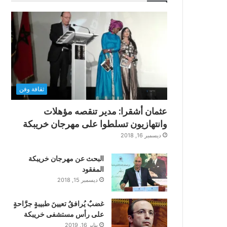
ثقافة وفن
عثمان أشقرا: مدير تنقصه مؤهلات
وانتهازيون تسلطوا على مهرجان خريبكة
ديسمبر 16, 2018
البحث عن مهرجان خريبكة
المفقود
ديسمبر 15, 2018
غضبٌ يُرافقُ تعيينَ طبيبةٍ جرَّاحةٍ
على رأس مستشفى خريبكة
يناير 16, 2019