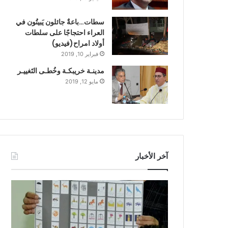
سطات…باعةٌ جائلون يَبيتُون في
العراء احتجاجًا على سلطات
أولاد امراح(فيديو)
فبراير 10, 2019
مدينـة خريبكـة وخُطـى التَغييـر
مايو 12, 2019
آخر الأخبار