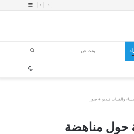
إضافة
عمود
جانبي
بحث
أة
عن
الوضع
المظلم
ساء والفتيات فيديو + صور
 حول مناهضة