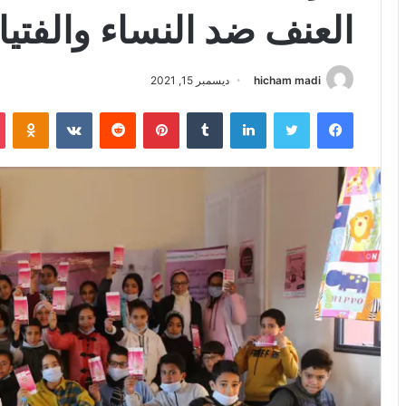
العنف ضد النساء والفتي
hicham madi
ديسمبر 15, 2021
فيسبوك
تويتر
لينكدإن
بينتيريست
iki