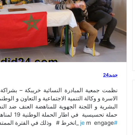
جديد24
نظمت جمعية المبادرة النسائية خريبكة – بشراكة 
الاسرة و وكالة التنمية الاجتماعية و التعاون و الوطني
البشرية و اللجنة الجهوية للمناهضة العنف ضد النسا
حملة تحسيسية في اطار الحملة الوطنية 19 لمناهضة العنف ضد النساء و الفتيات تحت شعار
#je
m engage _انخرط # وذلك في الفترة الممتدة من 08 إالى 15 دجنبر 2021.