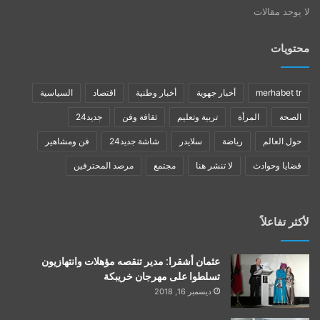
لا يوجد مقالات
محتويات
merhabet tr
أخبار جهوية
أخبار وطنية
اقتصاد
السياسية
الصحة
المرأة
تربية وتعليم
ثقافة وفن
جديد24
حول العالم
رياضة
سلايدر
شاشة جديد24
فن ومشاهير
قضايا وحوادث
لا تنشر هنا
مجتمع
مرصد المحترفين
لأكثر تفاعلاً
عثمان أشقرا: مدير تنقصه مؤهلات وانتهازيون
تسلطوا على مهرجان خريبكة
ديسمبر 16, 2018