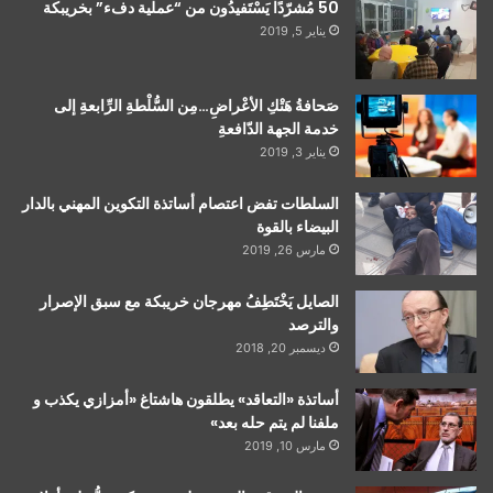
50 مُشرّدًا يَسْتَفيدُون من “عملية دفء” بخريبكة
يناير 5, 2019
صَحافةُ هَتْكِ الأعْراضِ…مِن السُّلْطةِ الرِّابعةِ إلى
خدمة الجهة الدّافعةِ
يناير 3, 2019
السلطات تفض اعتصام أساتذة التكوين المهني بالدار
البيضاء بالقوة
مارس 26, 2019
الصايل يَخْتَطِفُ مهرجان خريبكة مع سبق الإصرار
والترصد
ديسمبر 20, 2018
أساتذة «التعاقد» يطلقون هاشتاغ «أمزازي يكذب و
ملفنا لم يتم حله بعد»
مارس 10, 2019