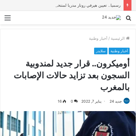
رسميا.. تعيين هيرفي رونار مدربا لمنتخب كوت ديفوار
بحث
الق
عن
الرئيسية
/
أخبار وطنية
أخبار وطنية
سلايدر
أوميكرون.. قرار جديد لمندوبية
السجون بعد تزايد حالات الإصابات
بالمغرب
جديد 24
يناير 7, 2022
0
16