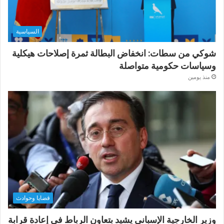
السياسية
شوكي من سطات: انخفاض البطالة ثمرة إصلاحات هيكلية
وسياسات حكومية متواصلة
منذ يومين
قضايا وحوادث
وزير الخارجية الإسباني يشيد بتعاون الرباط في إعادة قرابة