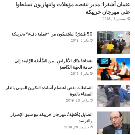
عثمان أشقرا: مدير تنقصه مؤهلات وانتهازيون تسلطوا
على مهرجان خريبكة
ديسمبر 16, 2018
50 مُشرّدًا يَسْتَفيدُون من “عملية دفء” بخريبكة
يناير 5, 2019
صَحافةُ هَتْكِ الأعْراضِ…مِن السُّلْطةِ الرِّابعةِ إلى
خدمة الجهة الدّافعةِ
يناير 3, 2019
السلطات تفض اعتصام أساتذة التكوين المهني بالدار
البيضاء بالقوة
مارس 26, 2019
الصايل يَخْتَطِفُ مهرجان خريبكة مع سبق الإصرار
والترصد
ديسمبر 20, 2018